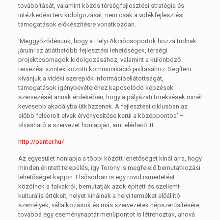
továbbítását, valamint közös térségfejlesztési stratégia és
intézkedési terv kidolgozását, nem csak a vidékfejlesztési
támogatások előkészítésre vonatkozóan.
‘Meggyőződésünk, hogy a Helyi Akciócsoportok hozzá tudnak
járulni az átláthatóbb fejlesztési lehetőségek, térségi
projektcsomagok kidolgozásához, valamint a különböző
tervezési szintek közötti kommunikáció javításához. Segíteni
kívánjuk a vidéki szereplők információellátottságát,
támogatások igénybevételéhez kapcsolódó képzések
szervezését annak érdekében, hogy a pályázati törekvések minél
kevesebb akadályba ütközzenek. A fejlesztési ciklusban az
előbb felsorolt elvek érvényesítése kerül a középpontba’ –
olvasható a szervezet honlapján, ami elérhető itt:
http://panter.hu/
Az egyesület honlapja a többi között lehetőséget kínál arra, hogy
minden érintett település, így Torony is megfelelő bemutatkozási
lehetőséget kapjon. Elsősorban is egy rövid ismertetést
közölnek a falvakról, bemutatják azok épített és szellemi-
kulturális értékeit, helyet kínálnak a helyi terméket előállító
személyek, vállalkozások és más szervezetek népszerűsítésére,
továbbá egy eseménynaptár menüpontot is létrehoztak, ahová