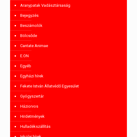
Aranypatak Vadásztársaság
Bejegyzés
Beszámolók
Bölcsőde
Cantate Animae
E.ON
Egyéb
Egyházi hírek
Fekete István Állatvédő Egyesület
Gyógyszertár
Háziorvos
Hirdetmények
Hulladékszállítás
Iskolai hírek