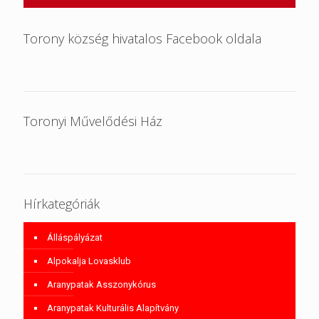
Torony község hivatalos Facebook oldala
Toronyi Művelődési Ház
Hírkategóriák
Álláspályázat
Alpokalja Lovasklub
Aranypatak Asszonykórus
Aranypatak Kulturális Alapítvány