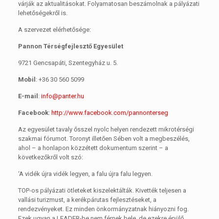
várják az aktualitásokat. Folyamatosan beszámolnak a pályázati
lehetőségekről is.
A szervezet elérhetősége:
Pannon Térségfejlesztő Egyesület
9721 Gencsapáti, Szentegyház u. 5.
Mobil
: +36 30 560 5099
E-mail
:
info@panter.hu
Facebook
:
http://www.facebook.com/pannonterseg
Az egyesület tavaly ősszel nyolc helyen rendezett mikrotérségi
szakmai fórumot. Toronyt illetően Sében volt a megbeszélés,
ahol – a honlapon közzétett dokumentum szerint – a
következőkről volt szó:
‘A vidék újra vidék legyen, a falu újra falu legyen.
TOP-os pályázati ötleteket kiszelektálták. Kivették teljesen a
vallási turizmust, a kerékpárutas fejlesztéseket, a
rendezvényeket. Ez minden önkormányzatnak hiányozni fog.
Ezek ugyan a LEADER-be nem férnek bele, de ezekre épülő