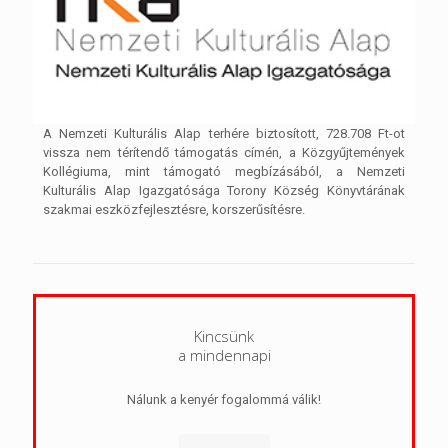
A Nemzeti Kulturális Alap terhére biztosított, 728.708 Ft-ot
vissza nem térítendő támogatás címén, a Közgyűjtemények
Kollégiuma, mint támogató megbízásából, a Nemzeti
Kulturális Alap Igazgatósága Torony Község Könyvtárának
szakmai eszközfejlesztésre, korszerűsítésre.
Kincsünk
a mindennapi
Nálunk a kenyér fogalommá válik!