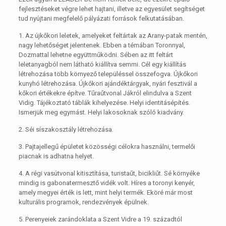
fejlesztéseket végre lehet hajtani, illetve az egyesület segítséget
tud nyújtani megfelelő pályázati források felkutatásában.
1. Az újkőkori leletek, amelyeket feltártak az Arany-patak mentén,
nagy lehetőséget jelentenek. Ebben a témában Toronnyal,
Dozmattal lehetne együttműködni. Sében az itt feltárt
leletanyagból nem látható kiállítva semmi. Cél egy kiállítás
létrehozása több környező településsel összefogva. Újkőkori
kunyhó létrehozása. Újkőkori ajándéktárgyak, nyári fesztivál a
kőkori értékekre építve. Tűraűtvonal Jákról elindulva a Szent
Vidig. Tájékoztató táblák kihelyezése. Helyi identitásépítés.
Ismerjük meg egymást. Helyi lakosoknak szóló kiadvány.
2. Séi síszakosztály létrehozása.
3. Pajtajellegű épületet közösségi célokra használni, termelői
piacnak is adhatna helyet.
4. A régi vasútvonal kitisztítása, turistaűt, bicikliűt. Sé környéke
mindig is gabonatermesztő vidék volt. Híres a toronyi kenyér,
amely megyei érték is lett, mint helyi termék. Eköré már most
kulturális programok, rendezvények épülnek.
5. Perenyeiek zarándoklata a Szent Vidre a 19. századtól