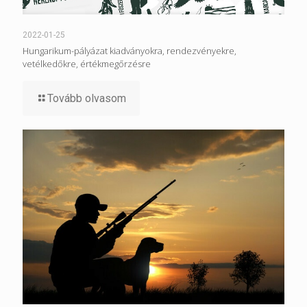
2022-01-25
Hungarikum-pályázat kiadványokra, rendezvényekre,
vetélkedőkre, értékmegőrzésre
Tovább olvasom