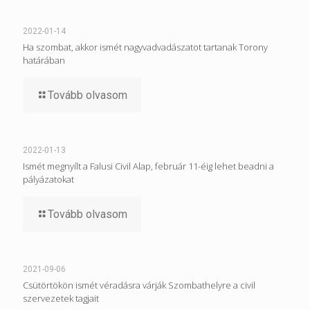
2022-01-14
Ha szombat, akkor ismét nagyvadvadászatot tartanak Torony
határában
Tovább olvasom
2022-01-13
Ismét megnyílt a Falusi Civil Alap, február 11-éig lehet beadni a
pályázatokat
Tovább olvasom
2021-09-06
Csütörtökön ismét véradásra várják Szombathelyre a civil
szervezetek tagjait