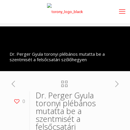
Dr. Perger Gyula toronyi plébános mutatta be a
szentmisét a felsőcsatári szőlőhegyen
Dr. Perger Gyula
toronyi plébános
0
mutatta be a
szentmisét a
felsőcsatári