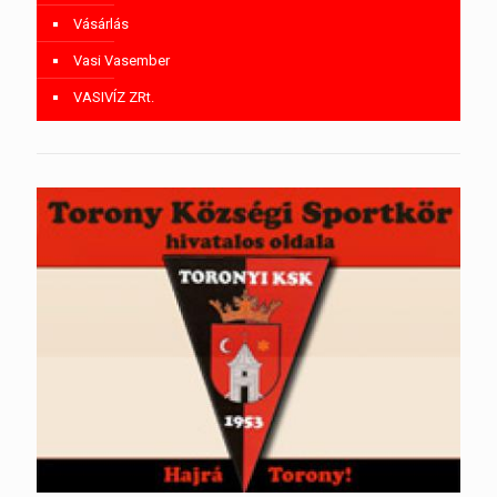
Vásárlás
Vasi Vasember
VASIVÍZ ZRt.