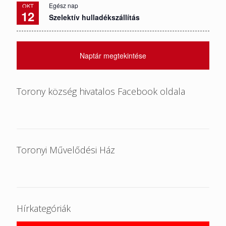
Egész nap
OKT
12
Szelektív hulladékszállítás
Naptár megtekintése
Torony község hivatalos Facebook oldala
Toronyi Művelődési Ház
Hírkategóriák