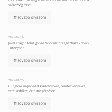
Csütörtöktől országos tűzgyújtási tilalmat rendeltek el a
szárazság miatt
Tovább olvasom
2022-02-16
Jóval átlagon felüli gólyaszaporulatot regisztráltak tavaly
Toronyban
Tovább olvasom
2022-01-25
Hungarikum-pályázat kiadványokra, rendezvényekre,
vetélkedőkre, értékmegőrzésre
Tovább olvasom