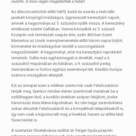
vezette. A mise végén megáldották a határt.
Az áldozócsütörtök előtti hétfő, kedd és szerda a testi-lelki
javakért könyörgő imádságos, űgynevezett keresztjáró napok,
aminek a hagyománya az 5. századra nyűlik vissza. A keresztény
emlékezet szerint Galliában, Vienne környékét az 5. század
közepén sok természeti csapás érte, ezért 469-ben Szent
Mamertus az Urunk mennybemenetele előtti három napra böjtöt,
körmenetet és imádságokat rendelt a szorongatások
megszűnéséért. A hagyományt, amit ma keresztjáró napokként
ismerünk, Gallia más egyházmegyéi is átvették, majd a 6.
századtól Hispániában és Itáliában, a 9. századtól pedig
Germániában is fontos egyházi eseménnyé lett. Később Európa
számos országában elterjedt.
Ezt az ünnepet ezen a vidéken szinte már csak Felsőcsatáron
tartják meg. Ilyenkor minden évben szentmisét mutatnak be a
szőlőhegyen lévő, a korábbi években szépen felújított, jövőre
háromszáz éves Mária-kápolnában. Az idei hegyi zarándoklatra
sokan érkeztek Felsőcsatárról és a környékbeli településekről is,
így nem csak a kápolna telt meg a hívekkel, hanem az előtte lévő
füves terület is.
A szertartás főcelebránsa ezűttal dr. Perger Gyula püspöki