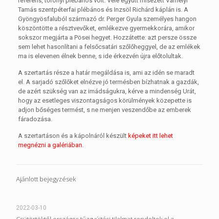
referens, toronyi plébános volt. Vele együtt misézett Várhelyi
Tamás szentpéterfai plébános és Inzsöl Richárd káplán is. A
Gyöngyösfaluból származó dr. Perger Gyula személyes hangon
köszöntötte a résztvevőket, emlékezve gyermekkorára, amikor
sokszor megjárta a Pösei hegyet. Hozzátette: azt persze össze
sem lehet hasonlítani a felsőcsatári szőlőheggyel, de az emlékek
ma is elevenen élnek benne, s ide érkezvén újra előtolultak.
A szertartás része a határ megáldása is, ami az idén se maradt
el. A sarjadó szőlőket elnézve jó termésben bízhatnak a gazdák,
de azért szükség van az imádságukra, kérve a mindenség Urát,
hogy az esetleges viszontagságos körülmények közepette is
adjon bőséges termést, s ne menjen veszendőbe az emberek
fáradozása.
A szertartáson és a kápolnáról készült
képeket itt lehet
megnézni a galériában
.
Ajánlott bejegyzések
2022-03-10