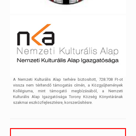
A Nemzeti Kulturális Alap terhére biztosított, 728.708 Ft-ot
vissza nem térítendő támogatás címén, a Közgyűjtemények
Kollégiuma, mint támogató megbízásából, a Nemzeti
Kulturális Alap Igazgatósága Torony Község Könyvtárának
szakmai eszközfejlesztésre, korszerűsítésre.