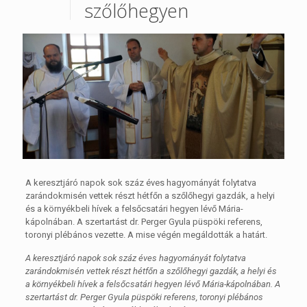
szőlőhegyen
A keresztjáró napok sok száz éves hagyományát folytatva
zarándokmisén vettek részt hétfőn a szőlőhegyi gazdák, a helyi
és a környékbeli hívek a felsőcsatári hegyen lévő Mária-
kápolnában. A szertartást dr. Perger Gyula püspöki referens,
toronyi plébános vezette. A mise végén megáldották a határt.
A keresztjáró napok sok száz éves hagyományát folytatva
zarándokmisén vettek részt hétfőn a szőlőhegyi gazdák, a helyi és
a környékbeli hívek a felsőcsatári hegyen lévő Mária-kápolnában. A
szertartást dr. Perger Gyula püspöki referens, toronyi plébános