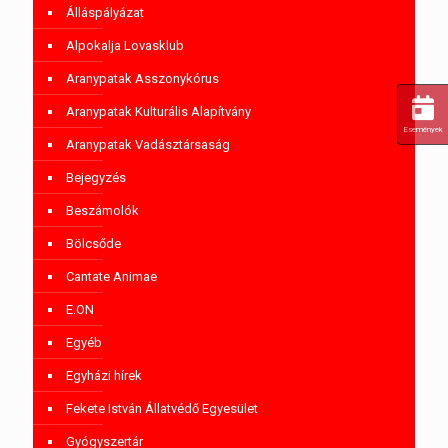
Álláspályázat
Alpokalja Lovasklub
Aranypatak Asszonykórus
Aranypatak Kulturális Alapítvány
Események
Aranypatak Vadásztársaság
Bejegyzés
Beszámolók
Bölcsőde
Cantate Animae
E.ON
Egyéb
Egyházi hírek
Fekete István Állatvédő Egyesület
Gyógyszertár