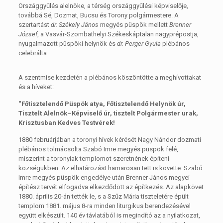
Országgyűlés alelnöke, a térség országgyűlési képviselője,
továbbá Sé, Dozmat, Bucsu és Torony polgármestere. A
szertartást
dr. Székely János
megyés püspök mellett
Brenner
József
, a Vasvár-Szombathelyi Székeskáptalan nagyprépostja,
nyugalmazott püspöki helynök és
dr. Perger Gyula
plébános
celebrálta.
A szentmise kezdetén a plébános köszöntötte a meghívottakat
és a híveket:
“Főtisztelendő Püspök atya, Főtisztelendő Helynök úr,
Tisztelt Alelnök–Képviselő úr, tisztelt Polgármester urak,
Krisztusban Kedves Testvérek!
1880 februárjában a toronyi hívek kérését Nagy Nándor dozmati
plébános tolmácsolta Szabó Imre megyés püspök felé,
miszerint a toronyiak templomot szeretnének építeni
községükben. Az elhatározást hamarosan tett is követte: Szabó
Imre megyés püspök engedélye után Brenner János megyei
építész tervét elfogadva elkezdődött az építkezés. Az alapkövet
1880. április 20-án tették le, s a Szűz Mária tiszteletére épült
templom 1881. május 8-ra minden liturgikus berendezésével
együtt elkészült. 140 év távlatából is megindító az a nyilatkozat,