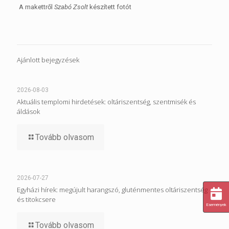
A makettről
Szabó Zsolt
készített fotót
Ajánlott bejegyzések
2026-08-03
Aktuális templomi hirdetések: oltáriszentség, szentmisék és
áldások
Tovább olvasom
2026-07-27
Egyházi hírek: megújult harangszó, gluténmentes oltáriszentség
és titokcsere
Események
Tovább olvasom