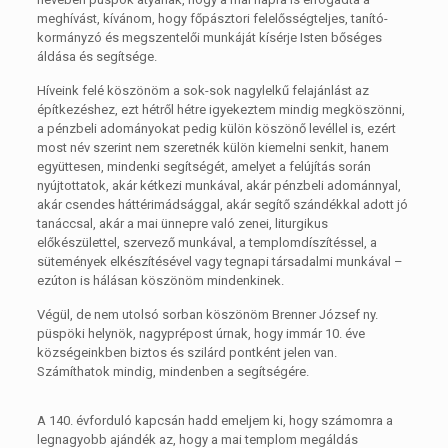
meghívást, kívánom, hogy főpásztori felelősségteljes, tanító-
kormányzó és megszentelői munkáját kísérje Isten bőséges
áldása és segítsége.
Híveink felé köszönöm a sok-sok nagylelkű felajánlást az
építkezéshez, ezt hétről hétre igyekeztem mindig megköszönni,
a pénzbeli adományokat pedig külön köszönő levéllel is, ezért
most név szerint nem szeretnék külön kiemelni senkit, hanem
együttesen, mindenki segítségét, amelyet a felújítás során
nyújtottatok, akár kétkezi munkával, akár pénzbeli adománnyal,
akár csendes háttérimádsággal, akár segítő szándékkal adott jó
tanáccsal, akár a mai ünnepre való zenei, liturgikus
előkészülettel, szervező munkával, a templomdíszítéssel, a
sütemények elkészítésével vagy tegnapi társadalmi munkával –
ezúton is hálásan köszönöm mindenkinek.
Végül, de nem utolsó sorban köszönöm Brenner József ny.
püspöki helynök, nagyprépost úrnak, hogy immár 10. éve
községeinkben biztos és szilárd pontként jelen van.
Számíthatok mindig, mindenben a segítségére.
A 140. évforduló kapcsán hadd emeljem ki, hogy számomra a
legnagyobb ajándék az, hogy a mai templom megáldás