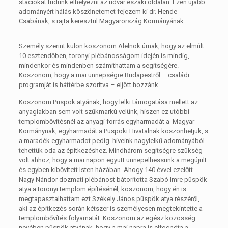
stációkat tudunk elhelyezni az udvar északi oldalán. Ezen újabb
adományért hálás köszönetemet fejezem ki dr. Hende
Csabának, s rajta keresztül Magyarország Kormányának.
Személy szerint külön köszönöm Alelnök úrnak, hogy az elmúlt
10 esztendőben, toronyi plébánosságom idején is mindig,
mindenkor és mindenben számíthattam a segítségére.
Köszönöm, hogy a mai ünnepségre Budapestről – családi
programját is háttérbe szorítva – eljött hozzánk.
Köszönöm Püspök atyának, hogy lelki támogatása mellett az
anyagiakban sem volt szűkmarkú velünk, hiszen ez utóbbi
templombővítésnél az anyagi forrás egyharmadát a Magyar
Kormánynak, egyharmadát a Püspöki Hivatalnak köszönhetjük, s
a maradék egyharmadot pedig híveink nagylelkű adományából
tehettük oda az építkezéshez. Mindhárom segítségre szükség
volt ahhoz, hogy a mai napon együtt ünnepelhessünk a megújult
és egyben kibővített Isten házában. Ahogy 140 évvel ezelőtt
Nagy Nándor dozmati plébánost bátorította Szabó Imre püspök
atya a toronyi templom építésénél, köszönöm, hogy én is
megtapasztalhattam ezt Székely János püspök atya részéről,
aki az építkezés során kétszer is személyesen megtekintette a
templombővítés folyamatát. Köszönöm az egész közösség
nevében püspök atyának, hogy a mai napra is elfogadta a