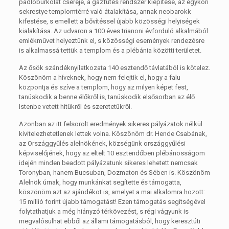
padlóburkolat cseréje, a gázfűtés rendszer kiépítése, az egykori
sekrestye templomtérré való átalakítása, annak neobarokk
kifestése, s emellett a bővítéssel újabb közösségi helyiségek
kialakítása. Az udvaron a 100 éves trianoni évforduló alkalmából
emlékművet helyeztünk el, s közösségi események rendezésre
is alkalmassá tettük a templom és a plébánia közötti területet.
Az ősök szándéknyilatkozata 140 esztendő távlatából is kötelez.
Köszönöm a híveknek, hogy nem felejtik el, hogy a falu
központja és szíve a templom, hogy az milyen képet fest,
tanúskodik a benne élőkről is, tanúskodik elsősorban az élő
Istenbe vetett hitükről és szeretetükről.
Azonban az itt felsorolt eredmények sikeres pályázatok nélkül
kivitelezhetetlenek lettek volna. Köszönöm dr. Hende Csabának,
az Országgyűlés alelnökének, községünk országgyűlési
képviselőjének, hogy az eltelt 10 esztendőben plébánosságom
idején minden beadott pályázatunk sikeres lehetett nemcsak
Toronyban, hanem Bucsuban, Dozmaton és Sében is. Köszönöm
Alelnök úrnak, hogy munkánkat segítette és támogatta,
köszönöm azt az ajándékot is, amelyet a mai alkalomra hozott:
15 millió forint újabb támogatást! Ezen támogatás segítségével
folytathatjuk a még hiányzó térkövezést, s régi vágyunk is
megvalósulhat ebből az állami támogatásból, hogy keresztúti