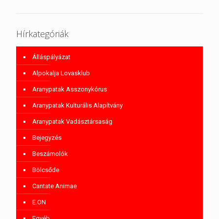
Hírkategóriák
Álláspályázat
Alpokalja Lovasklub
Aranypatak Asszonykórus
Aranypatak Kulturális Alapítvány
Aranypatak Vadásztársaság
Bejegyzés
Beszámolók
Bölcsőde
Cantate Animae
E.ON
Egyéb