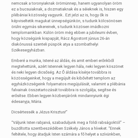
nemcsak a toronyiaknak örömünnep, hanem ugyanolyan öröm
ez a bucsuiaknak, a dozmatiaknak és a séieknek is, hiszen egy
plébániai közösség vagyunk.. Ezt jelzi az is, hogy ők is
képviseltetik magukat ünnepségünkön, s tudunk kölcsönösen
örülni egymás sikereinek, s tudunk közösen imádkozni
templomainkban. Külön öröm még ebben a jubileumi évben,
hogy községünk kispapját, Rácz Ágostont június 26-án
diakónussá szenteli püspök atya a szombathelyi
Székesegyházban.
Emberé a munka, Istené az áldás, és amit emberi erőnkből
megtehettünk, azért Istennek legyen hála, neki legyen köszönet
és neki legyen dicsőség. Az Ő áldása kísérje továbbra is
közösségeinket, hogy a megújult és kibővített templom az
egyházközségeink folyamatos megújulását, valamint a plébánia
falvainak összetartozását továbbra is szolgálja, segítse és
erősítse. Ebben legyen közbenjárónk mindannyiunk égi
édesanyja, Mária.
Dicsértessék a Jézus Krisztus!”
“Váljunk Isten rabjaivá, szabaduljunk meg a földi rabságoktól” –
buzdította szentbeszédében Székely János a híveket. “Ennek
feltétele, hogy átadjuk Isten számára a fő helyet a szívünkben,