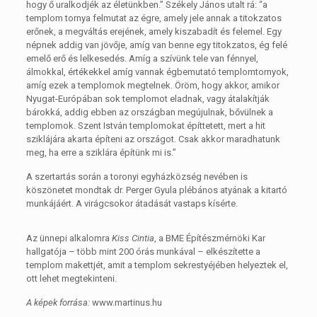
hogy ő uralkodjék az életünkben.” Székely János utalt rá: “a
templom tornya felmutat az égre, amely jele annak a titokzatos
erőnek, a megváltás erejének, amely kiszabadít és felemel. Egy
népnek addig van jövője, amíg van benne egy titokzatos, ég felé
emelő erő és lelkesedés. Amíg a szívünk tele van fénnyel,
álmokkal, értékekkel amíg vannak égbemutató templomtornyok,
amíg ezek a templomok megtelnek. Öröm, hogy akkor, amikor
Nyugat-Európában sok templomot eladnak, vagy átalakítják
bárokká, addig ebben az országban megújulnak, bővülnek a
templomok. Szent István templomokat építtetett, mert a hit
sziklájára akarta építeni az országot. Csak akkor maradhatunk
meg, ha erre a sziklára építünk mi is.”
A szertartás során a toronyi egyházközség nevében is
köszönetet mondtak dr. Perger Gyula plébános atyának a kitartó
munkájáért. A virágcsokor átadását vastaps kísérte.
Az ünnepi alkalomra
Kiss Cintia
, a BME Építészmérnöki Kar
hallgatója – több mint 200 órás munkával – elkészítette a
templom makettjét, amit a templom sekrestyéjében helyeztek el,
ott lehet megtekinteni.
A képek forrása:
www.martinus.hu