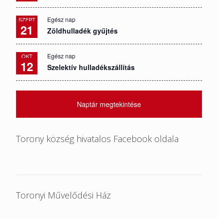
Egész nap
SZEPT
21
Zöldhulladék gyűjtés
Egész nap
OKT
12
Szelektív hulladékszállítás
Naptár megtekintése
Torony község hivatalos Facebook oldala
Toronyi Művelődési Ház