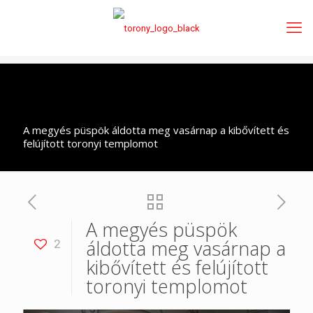
A megyés püspök áldotta meg vasárnap a kibővített és
felújított toronyi templomot
A megyés püspök
áldotta meg vasárnap a
2
kibővített és felújított
toronyi templomot