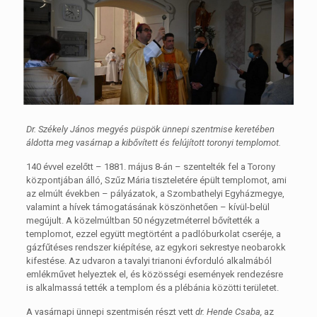
Dr. Székely János megyés püspök ünnepi szentmise keretében
áldotta meg vasárnap a kibővített és felújított toronyi templomot.
140 évvel ezelőtt – 1881. május 8-án – szentelték fel a Torony
központjában álló, Szűz Mária tiszteletére épült templomot, ami
az elmúlt években – pályázatok, a Szombathelyi Egyházmegye,
valamint a hívek támogatásának köszönhetően – kívül-belül
megújult. A közelmúltban 50 négyzetméterrel bővítették a
templomot, ezzel együtt megtörtént a padlóburkolat cseréje, a
gázfűtéses rendszer kiépítése, az egykori sekrestye neobarokk
kifestése. Az udvaron a tavalyi trianoni évforduló alkalmából
emlékművet helyeztek el, és közösségi események rendezésre
is alkalmassá tették a templom és a plébánia közötti területet.
A vasárnapi ünnepi szentmisén részt vett
dr. Hende Csaba,
az