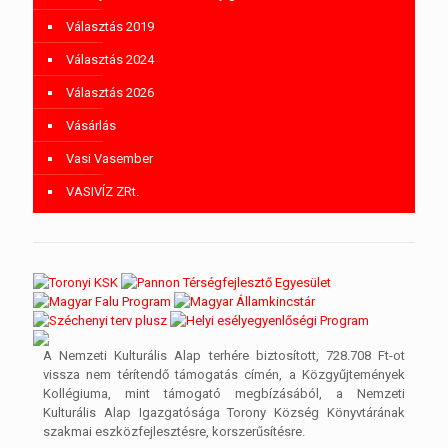
Választás 2019
Választás 2024
Választás 2026
Vásárlás
Vasi Vasember
VASIVÍZ ZRt.
A Nemzeti Kulturális Alap terhére biztosított, 728.708 Ft-ot
vissza nem térítendő támogatás címén, a Közgyűjtemények
Kollégiuma, mint támogató megbízásából, a Nemzeti
Kulturális Alap Igazgatósága Torony Község Könyvtárának
szakmai eszközfejlesztésre, korszerűsítésre.