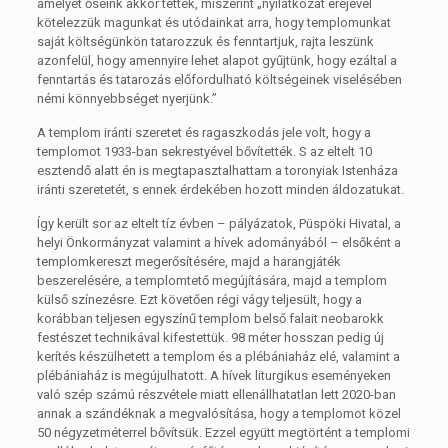
amelyet őseink akkor tettek, miszerint „nyilatkozat erejével
kötelezzük magunkat és utódainkat arra, hogy templomunkat
saját költségünkön tatarozzuk és fenntartjuk, rajta leszünk
azonfelül, hogy amennyire lehet alapot gyűjtünk, hogy ezáltal a
fenntartás és tatarozás előfordulható költségeinek viselésében
némi könnyebbséget nyerjünk.”
A templom iránti szeretet és ragaszkodás jele volt, hogy a
templomot 1933-ban sekrestyével bővítették. S az eltelt 10
esztendő alatt én is megtapasztalhattam a toronyiak Istenháza
iránti szeretetét, s ennek érdekében hozott minden áldozatukat.
Így került sor az eltelt tíz évben – pályázatok, Püspöki Hivatal, a
helyi Önkormányzat valamint a hívek adományából – elsőként a
templomkereszt megerősítésére, majd a harangjáték
beszerelésére, a templomtető megújítására, majd a templom
külső színezésre. Ezt követően régi vágy teljesült, hogy a
korábban teljesen egyszínű templom belső falait neobarokk
festészet technikával kifestettük. 98 méter hosszan pedig új
kerítés készülhetett a templom és a plébániaház elé, valamint a
plébániaház is megújulhatott. A hívek liturgikus eseményeken
való szép számú részvétele miatt ellenállhatatlan lett 2020-ban
annak a szándéknak a megvalósítása, hogy a templomot közel
50 négyzetméterrel bővítsük. Ezzel együtt megtörtént a templomi