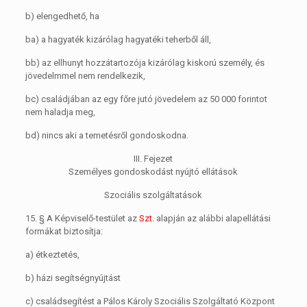
b)
elengedhető, ha
ba)
a hagyaték kizárólag hagyatéki teherből áll,
bb)
az ellhunyt hozzátartozója kizárólag kiskorú személy, és
jövedelmmel nem rendelkezik,
bc)
családjában az egy főre jutó jövedelem az 50 000 forintot
nem haladja meg,
bd)
nincs aki a temetésről gondoskodna.
III. Fejezet
Személyes gondoskodást nyújtó ellátások
Szociális szolgáltatások
15. §
A Képviselő-testület az
Szt.
alapján az alábbi alapellátási
formákat biztosítja:
a)
étkeztetés,
b)
házi segítségnyújtást
c)
családsegítést a Pálos Károly Szociális Szolgáltató Központ