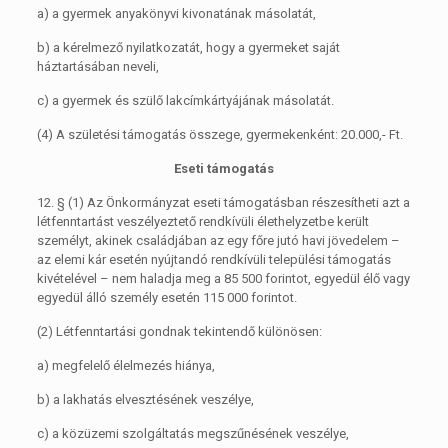
a)
a gyermek anyakönyvi kivonatának másolatát,
b)
a kérelmező nyilatkozatát, hogy a gyermeket saját
háztartásában neveli,
c)
a gyermek és szülő lakcímkártyájának másolatát.
(4)
A születési támogatás összege, gyermekenként: 20.000,- Ft.
Eseti támogatás
12. §
(1)
Az Önkormányzat eseti támogatásban részesítheti azt a
létfenntartást veszélyeztető rendkívüli élethelyzetbe került
személyt, akinek családjában az egy főre jutó havi jövedelem –
az elemi kár esetén nyújtandó rendkívüli települési támogatás
kivételével – nem haladja meg a 85 500 forintot, egyedül élő vagy
egyedül álló személy esetén 115 000 forintot.
(2)
Létfenntartási gondnak tekintendő különösen:
a)
megfelelő élelmezés hiánya,
b)
a lakhatás elvesztésének veszélye,
c)
a közüzemi szolgáltatás megszűnésének veszélye,