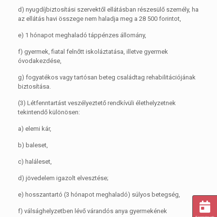
d)
nyugdíjbiztosítási szervektől ellátásban részesülő személy, ha
az ellátás havi összege nem haladja meg a 28 500 forintot,
e)
1 hónapot meghaladó táppénzes állomány,
f)
gyermek, fiatal felnőtt iskoláztatása, illetve gyermek
óvodakezdése,
g)
fogyatékos vagy tartósan beteg családtag rehabilitációjának
biztosítása.
(3)
Létfenntartást veszélyeztető rendkívüli élethelyzetnek
tekintendő különösen:
a)
elemi kár,
b)
baleset,
c)
haláleset,
d)
jövedelem igazolt elvesztése;
e)
hosszantartó (3 hónapot meghaladó) súlyos betegség,
f)
válsághelyzetben lévő várandós anya gyermekének