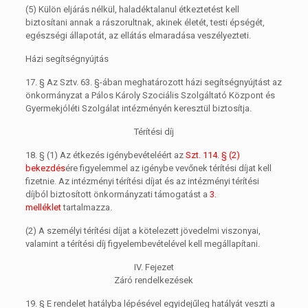
(5)
Külön eljárás nélkül, haladéktalanul étkeztetést kell
biztosítani annak a rászorultnak, akinek életét, testi épségét,
egészségi állapotát, az ellátás elmaradása veszélyezteti.
Házi segítségnyújtás
17. §
Az Sztv. 63. §-ában meghatározott házi segítségnyújtást az
önkormányzat a Pálos Károly Szociális Szolgáltató Központ és
Gyermekjóléti Szolgálat intézményén keresztül biztosítja.
Térítési díj
18. §
(1)
Az étkezés igénybevételéért az
Szt. 114. § (2)
bekezdés
ére figyelemmel az igénybe vevőnek térítési díjat kell
fizetnie. Az intézményi térítési díjat és az intézményi térítési
díjból biztosított önkormányzati támogatást a
3.
melléklet
tartalmazza.
(2)
A személyi térítési díjat a kötelezett jövedelmi viszonyai,
valamint a térítési díj figyelembevételével kell megállapítani.
IV. Fejezet
Záró rendelkezések
19. §
E rendelet hatályba lépésével egyidejűleg hatályát veszti a