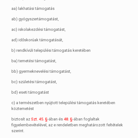
aa)
lakhatási támogatás
ab)
gyógyszertámogatást,
ac)
iskolakezdési támogatást,
ad)
időskorúak támogatását,
b)
rendkívüli települési támogatás keretében
ba)
temetési támogatást,
bb)
gyermeknevelési támogatást,
bc)
születési támogatást,
bd)
eseti támogatást
c)
a természetben nyújtott települési támogatás keretében
köztemetést
biztosít az
Szt. 45. §
-ában és
48. §
-ában foglaltak
figyelembevételével, az e rendeletben meghatározott feltételek
szerint.