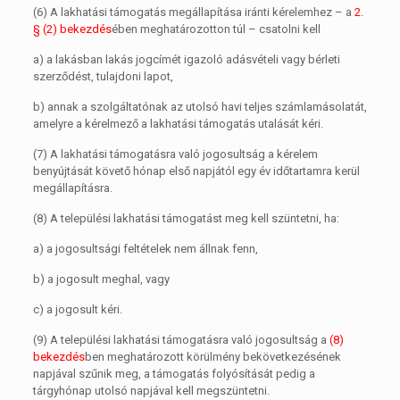
(6)
A lakhatási támogatás megállapítása iránti kérelemhez – a
2.
§ (2) bekezdés
ében meghatározotton túl – csatolni kell
a)
a lakásban lakás jogcímét igazoló adásvételi vagy bérleti
szerződést, tulajdoni lapot,
b)
annak a szolgáltatónak az utolsó havi teljes számlamásolatát,
amelyre a kérelmező a lakhatási támogatás utalását kéri.
(7)
A lakhatási támogatásra való jogosultság a kérelem
benyújtását követő hónap első napjától egy év időtartamra kerül
megállapításra.
(8)
A települési lakhatási támogatást meg kell szüntetni, ha:
a)
a jogosultsági feltételek nem állnak fenn,
b)
a jogosult meghal, vagy
c)
a jogosult kéri.
(9)
A települési lakhatási támogatásra való jogosultság a
(8)
bekezdés
ben meghatározott körülmény bekövetkezésének
napjával szűnik meg, a támogatás folyósítását pedig a
tárgyhónap utolsó napjával kell megszüntetni.