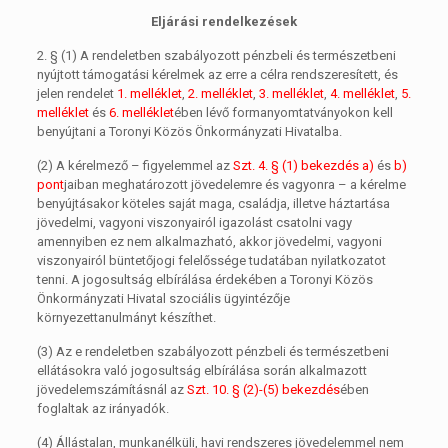
Eljárási rendelkezések
2. §
(1)
A rendeletben szabályozott pénzbeli és természetbeni
nyújtott támogatási kérelmek az erre a célra rendszeresített, és
jelen rendelet
1. melléklet
,
2. melléklet
,
3. melléklet
,
4. melléklet
,
5.
melléklet
és
6. melléklet
ében lévő formanyomtatványokon kell
benyújtani a Toronyi Közös Önkormányzati Hivatalba.
(2)
A kérelmező – figyelemmel az
Szt. 4. § (1) bekezdés a)
és
b)
pont
jaiban meghatározott jövedelemre és vagyonra – a kérelme
benyújtásakor köteles saját maga, családja, illetve háztartása
jövedelmi, vagyoni viszonyairól igazolást csatolni vagy
amennyiben ez nem alkalmazható, akkor jövedelmi, vagyoni
viszonyairól büntetőjogi felelőssége tudatában nyilatkozatot
tenni. A jogosultság elbírálása érdekében a Toronyi Közös
Önkormányzati Hivatal szociális ügyintézője
környezettanulmányt készíthet.
(3)
Az e rendeletben szabályozott pénzbeli és természetbeni
ellátásokra való jogosultság elbírálása során alkalmazott
jövedelemszámításnál az
Szt. 10. § (2)-(5) bekezdés
ében
foglaltak az irányadók.
(4)
Állástalan, munkanélküli, havi rendszeres jövedelemmel nem