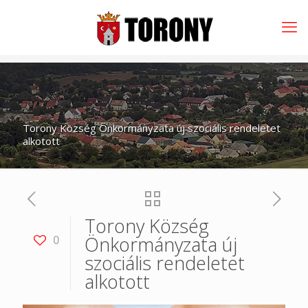
Torony Község Önkormányzata új szociális rendeletet
alkotott
Torony Község
Önkormányzata új
0
szociális rendeletet
alkotott