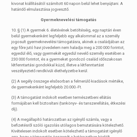
kivonat kiállításától számított 60 napon belül lehet benyújtani. A
határidő elmulasztása jogvesztő.
Gyermeknevelési támogatás
10. §
(1)
A gyermek 6. életévének betöltéséig, egy naptári éven
belül gyermekenként legfeljebb egy alkalommal az a személy
jogosult gyermeknevelési támogatásra, akinek a családjában az
egy főre jutó havi jövedelem nem haladja meg a 200 000 forintot,
egyedül élő, vagy gyermekét egyedül nevelő személy esetében a
230 000 forintot, és a gyermeket gondozó család időszakosan
létfenntartási gondokkal küzd, illetve a létfenntartást
veszélyeztető rendkívüli élethelyzetbe kerül.
(2)
A segély összege elsősorban a felmerülő kiadások mértéke,
de gyermekenként legfeljebb 20.000.-Ft
.
(3)
A támogatást indokolt esetben természetbeni ellátás
formájában kell biztosítani (tankönyv- és tanszerellátás, étkezési
díj).
(4)
A megállapító határozatban az igénylő számla, vagy a
befizetésről szóló igazolás utólagos bemutatására kötelezhető.
Kivételesen indokolt esetben kötelezhető a támogatást igénylő
arra, hogy a támogatás összegét a határozatban kijelölt