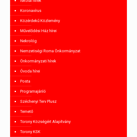
Iskolai hírek
Koronavírus
Közérdekű Közlemény
Művelődési Ház hírei
Nekrológ
Nemzetiségi Roma Önkormányzat
Önkormányzati hírek
Óvoda hírei
Posta
Programajánló
Széchenyi Terv Plusz
Temető
Torony Községért Alapítvány
Torony KSK