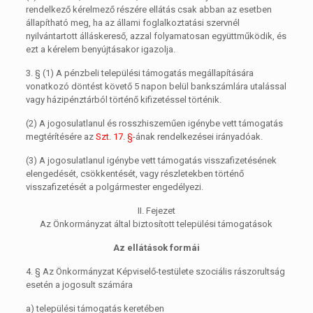
rendelkező kérelmező részére ellátás csak abban az esetben
állapítható meg, ha az állami foglalkoztatási szervnél
nyilvántartott álláskereső, azzal folyamatosan együttműködik, és
ezt a kérelem benyújtásakor igazolja.
3. §
(1)
A pénzbeli települési támogatás megállapítására
vonatkozó döntést követő 5 napon belül bankszámlára utalással
vagy házipénztárból történő kifizetéssel történik.
(2)
A jogosulatlanul és rosszhiszeműen igénybe vett támogatás
megtérítésére az
Szt. 17. §
-ának rendelkezései irányadóak.
(3)
A jogosulatlanul igénybe vett támogatás visszafizetésének
elengedését, csökkentését, vagy részletekben történő
visszafizetését a polgármester engedélyezi.
II. Fejezet
Az Önkormányzat által biztosított települési támogatások
Az ellátások formái
4. §
Az Önkormányzat Képviselő-testülete szociális rászorultság
esetén a jogosult számára
a)
települési támogatás keretében