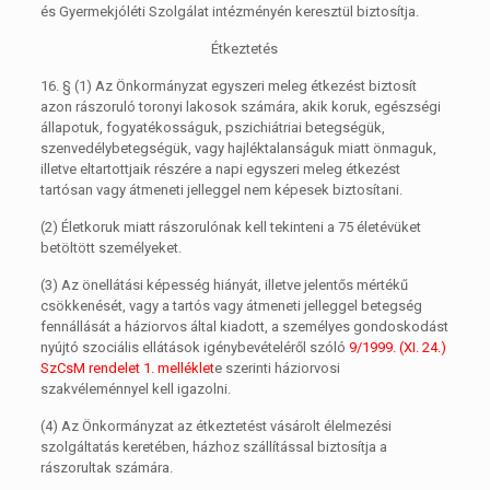
és Gyermekjóléti Szolgálat intézményén keresztül biztosítja.
Étkeztetés
16. §
(1)
Az Önkormányzat egyszeri meleg étkezést biztosít
azon rászoruló toronyi lakosok számára, akik koruk, egészségi
állapotuk, fogyatékosságuk, pszichiátriai betegségük,
szenvedélybetegségük, vagy hajléktalanságuk miatt önmaguk,
illetve eltartottjaik részére a napi egyszeri meleg étkezést
tartósan vagy átmeneti jelleggel nem képesek biztosítani.
(2)
Életkoruk miatt rászorulónak kell tekinteni a 75 életévüket
betöltött személyeket.
(3)
Az önellátási képesség hiányát, illetve jelentős mértékű
csökkenését, vagy a tartós vagy átmeneti jelleggel betegség
fennállását a háziorvos által kiadott, a személyes gondoskodást
nyújtó szociális ellátások igénybevételéről szóló
9/1999. (XI. 24.)
SzCsM rendelet 1. melléklet
e szerinti háziorvosi
szakvéleménnyel kell igazolni.
(4)
Az Önkormányzat az étkeztetést vásárolt élelmezési
szolgáltatás keretében, házhoz szállítással biztosítja a
rászorultak számára.