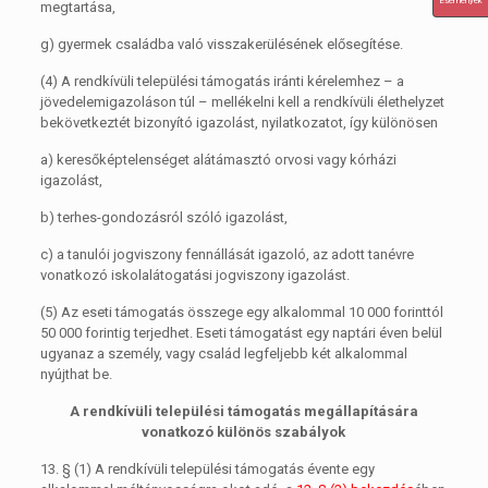
Események
megtartása,
g)
gyermek családba való visszakerülésének elősegítése.
(4)
A rendkívüli települési támogatás iránti kérelemhez – a
jövedelemigazoláson túl – mellékelni kell a rendkívüli élethelyzet
bekövetkeztét bizonyító igazolást, nyilatkozatot, így különösen
a)
keresőképtelenséget alátámasztó orvosi vagy kórházi
igazolást,
b)
terhes-gondozásról szóló igazolást,
c)
a tanulói jogviszony fennállását igazoló, az adott tanévre
vonatkozó iskolalátogatási jogviszony igazolást.
(5)
Az eseti támogatás összege egy alkalommal 10 000 forinttól
50 000 forintig terjedhet. Eseti támogatást egy naptári éven belül
ugyanaz a személy, vagy család legfeljebb két alkalommal
nyújthat be.
A rendkívüli települési támogatás megállapítására
vonatkozó különös szabályok
13. §
(1)
A rendkívüli települési támogatás évente egy