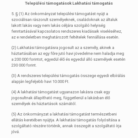
Települési támogatások Lakhatási támogatás
5. §
(1)
Az önkormányzat települési támogatást nyújt a
szociálisan rászorult személyeknek, családoknak az általuk
lakott lakás vagy nem lakás céljára szolgáló helyiség
fenntartásával kapcsolatos rendszeres kiadásaik viseléséhez,
az e rendeletben meghatározott feltételek fennállása esetén.
(2)
Lakhatási támogatásra jogosult az a személy, akinek a
háztartásában az egy főre jutó havi jövedelme nem haladja meg
a 200 000 forintot, egyedül élő és egyedül álló személyek esetén
230 000 forint.
(3)
A rendszeres települési támogatás összege egyedi elbírálás
alapján legfeljebb havi 10.000 Ft.
(4)
A lakhatási támogatást ugyanazon lakásra csak egy
jogosultnak állapítható meg, függetlenül a lakásban élő
személyek és háztartások számától.
(5)
Az önkormányzat a lakhatási támogatást természetbeni
ellátás keretében nyújtja. A lakhatási támogatás folyósítása a
szolgáltató részére történik, annak összegét a szolgáltató írja
jóvá.