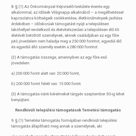
8. §
(1)
Az Önkormányzat Képviselő-testülete évente egy
alkalommal, az Idősek Világnapja alkalmából – a megélhetéssel
kapcsolatos költségeik csökkentése, életkörülményeik javítása
érdekében – időskorúak támogatást nyújt a településen
lakóhellyel rendelkező és életvitelszerűen a településen élő 65
életévét betöltött személynek, akinek családjában az egy főre
jutó jövedelem nem haladja meg a 250 000 forintot, egyedül élő
és egyedül álló személy esetén a 280 000 forintot.
(2)
A támogatás összege, amennyiben az egy főre eső
jövedelem
a)
200 000 forint alatt van: 20 000 forint,
b)
200 000 forint felett van: 15 000 forint.
(3)
A támogatás iránti kérelmeket tárgyév szeptember 30-ig lehet
benyújtani.
Rendkívüli települési támogatások Temetési támogatás
9. §
(1)
Temetési támogatás formájában rendkívüli települési
támogatás állapítható meg annak a személynek, aki