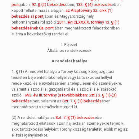
pont
jában,
92. § (2) bekezdés
ében,
132. § (4) bekezdés
ében
kapott felhatalmazás alapján,
az Alaptörvény 32. cikk (1)
bekezdés a) pont
jában és Magyarország helyi
önkormányzatairól szóló
2011. évi CLXXXIX. törvény 13. § (1)
bekezdésének 8a. pont
jában meghatározott feladatkörében
eljárva a következőket rendeli el:
I. Fejezet
Általános rendelkezések
A rendelet hatálya
1. §
(1)
A rendelet hatálya a Torony község közigazgatási
területén bejelentett lakóhellyel vagy tartózkodási hellyel
rendelkező, és életvitelszerűen a településen élő személyekre,
valamint a szociális igazgatásról és a szociális ellátásokról
szóló
1993. évi III. törvény (a továbbiakban: Szt.) 3. § (1)-(3)
bekezdés
eiben, valamint az
Szt. 7. § (1) bekezdés
ében
meghatározott személyekre terjed ki.
(2)
A rendelet hatálya az
Szt. 7. § (1) bekezdés
ében
meghatározott ellátások azon hajléktalan személyekre terjed ki,
akik tartózkodási helyként Torony község területét jelölik meg az
ellátás igénylésekor.