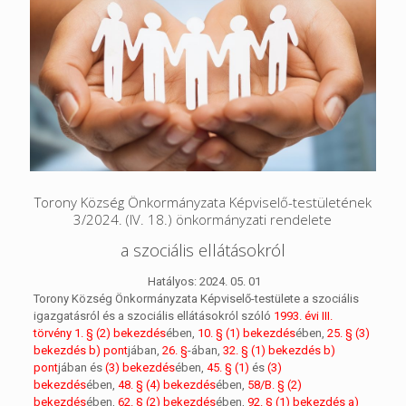
Torony Község Önkormányzata Képviselő-testületének
3/2024. (IV. 18.) önkormányzati rendelete
a szociális ellátásokról
Hatályos: 2024. 05. 01
Torony Község Önkormányzata Képviselő-testülete a szociális
igazgatásról és a szociális ellátásokról szóló
1993. évi III.
törvény 1. § (2) bekezdés
ében,
10. § (1) bekezdés
ében,
25. § (3)
bekezdés b) pont
jában,
26. §
-ában,
32. § (1) bekezdés b)
pont
jában és
(3) bekezdés
ében,
45. § (1)
és
(3)
bekezdés
ében,
48. § (4) bekezdés
ében,
58/B. § (2)
bekezdés
ében,
62. § (2) bekezdés
ében,
92. § (1) bekezdés a)