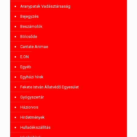
Aranypatak Vadásztársaság
Bejegyzés
Beszámolók
Bölcsőde
Cantate Animae
E.ON
Egyéb
Egyházi hírek
Fekete István Állatvédő Egyesület
Gyógyszertár
Háziorvos
Hirdetmények
Hulladékszállítás