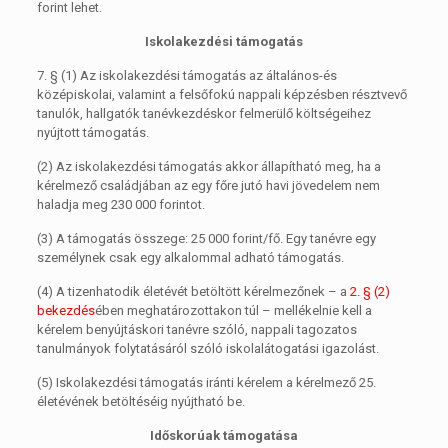
forint lehet.
Iskolakezdési támogatás
7. §
(1)
Az iskolakezdési támogatás az általános-és
középiskolai, valamint a felsőfokú nappali képzésben résztvevő
tanulók, hallgatók tanévkezdéskor felmerülő költségeihez
nyújtott támogatás.
(2)
Az iskolakezdési támogatás akkor állapítható meg, ha a
kérelmező családjában az egy főre jutó havi jövedelem nem
haladja meg 230 000 forintot.
(3)
A támogatás összege: 25 000 forint/fő. Egy tanévre egy
személynek csak egy alkalommal adható támogatás.
(4)
A tizenhatodik életévét betöltött kérelmezőnek – a
2. § (2)
bekezdés
ében meghatározottakon túl – mellékelnie kell a
kérelem benyújtáskori tanévre szóló, nappali tagozatos
tanulmányok folytatásáról szóló iskolalátogatási igazolást.
(5)
Iskolakezdési támogatás iránti kérelem a kérelmező 25.
életévének betöltéséig nyújtható be.
Időskorúak támogatása