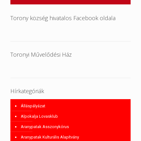
Torony község hivatalos Facebook oldala
Toronyi Művelődési Ház
Hírkategóriák
Álláspályázat
Alpokalja Lovasklub
Aranypatak Asszonykórus
Aranypatak Kulturális Alapítvány