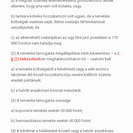
a)
a meghalt személy eltemettetéséről gondoskodott annak
ellenére, hogy arra nem volt köteles, vagy
b)
tartásra köteles hozzátartozó volt ugyan, de a temetési
költségek viselése saját, illetve családja létfenntartását
veszélyezteti, és
c)
az eltemettető családjában az egy főre jutó jövedelem a 170
000 forintot nem haladja meg.
(2)
A temetési támogatás megállapítása iránti kérelemhez – a
2.
§ (2) bekezdés
ében meghatározottakon túl – csatolni kell
a)
a temetés költségeiről a kérelmező vagy a vele azonos
lakcímen élő közeli hozzátartozója nevére kiállított számla
eredeti példányát,
b)
a halotti anyakönyvi kivonat másolatát.
(3)
A temetési támogatás összege
a)
koporsós temetés esetén 50 000 forint,
b)
hamvasztásos temetés esetén 40 000 forint.
(4)
A kérelmet a halálesetet követő vagy a halotti anyakönyvi