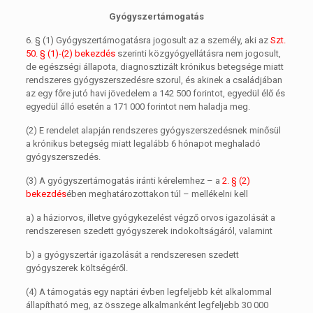
Gyógyszertámogatás
6. §
(1)
Gyógyszertámogatásra jogosult az a személy, aki az
Szt.
50. § (1)-(2) bekezdés
szerinti közgyógyellátásra nem jogosult,
de egészségi állapota, diagnosztizált krónikus betegsége miatt
rendszeres gyógyszerszedésre szorul, és akinek a családjában
az egy főre jutó havi jövedelem a 142 500 forintot, egyedül élő és
egyedül álló esetén a 171 000 forintot nem haladja meg.
(2)
E rendelet alapján rendszeres gyógyszerszedésnek minősül
a krónikus betegség miatt legalább 6 hónapot meghaladó
gyógyszerszedés.
(3)
A gyógyszertámogatás iránti kérelemhez – a
2. § (2)
bekezdés
ében meghatározottakon túl – mellékelni kell
a)
a háziorvos, illetve gyógykezelést végző orvos igazolását a
rendszeresen szedett gyógyszerek indokoltságáról, valamint
b)
a gyógyszertár igazolását a rendszeresen szedett
gyógyszerek költségéről.
(4)
A támogatás egy naptári évben legfeljebb két alkalommal
állapítható meg, az összege alkalmanként legfeljebb 30 000