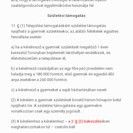
családgondozóval együttműködve használja fel.
Születési támogatás
11. §
(1)
Települési támogatásként születési támogatás
nyújtható a gyermek születésekor, az alábbi feltételek együttes
fennállása esetén:
a)
ha a kérelmező a gyermek születését megelőző 1 éven
keresztül Toronyban bejelentett lakóhellyel rendelkezik, és
életvitelszerűen a településen él,
b)
a kérelmező családjában az egy főre jutó jövedelem nem
haladja meg a 180 000 forintot, első gyermek és egyedül álló
anya esetében a 200 000 forintot,
c)
a kérelmező a gyermeket a saját háztartásában neveli.
(2)
A kérelem a gyermek születését követő három hónapon belül
nyújtható be. A születési támogatásra egy gyermekre
vonatkozóan csak egy személy jogosult.
(3)
A kérelemhez a kérelemhez – a
2. § (2) bekezdés
ében
meghatározottakon túl – csatolni kell