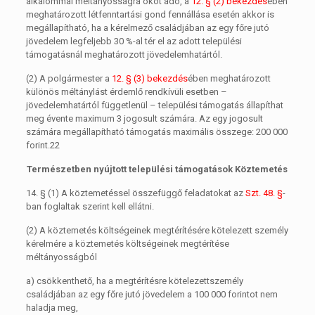
alkalommal méltányosságra okot adó, a
12. § (2) bekezdés
ében
meghatározott létfenntartási gond fennállása esetén akkor is
megállapítható, ha a kérelmező családjában az egy főre jutó
jövedelem legfeljebb 30 %-al tér el az adott települési
támogatásnál meghatározott jövedelemhatártól.
(2)
A polgármester a
12. § (3) bekezdés
ében meghatározott
különös méltánylást érdemlő rendkívüli esetben –
jövedelemhatártól függetlenül – települési támogatás állapíthat
meg évente maximum 3 jogosult számára. Az egy jogosult
számára megállapítható támogatás maximális összege: 200 000
forint.22
Természetben nyújtott települési támogatások Köztemetés
14. §
(1)
A köztemetéssel összefüggő feladatokat az
Szt. 48. §
-
ban foglaltak szerint kell ellátni.
(2)
A köztemetés költségeinek megtérítésére kötelezett személy
kérelmére a köztemetés költségeinek megtérítése
méltányosságból
a)
csökkenthető, ha a megtérítésre kötelezettszemély
családjában az egy főre jutó jövedelem a 100 000 forintot nem
haladja meg,