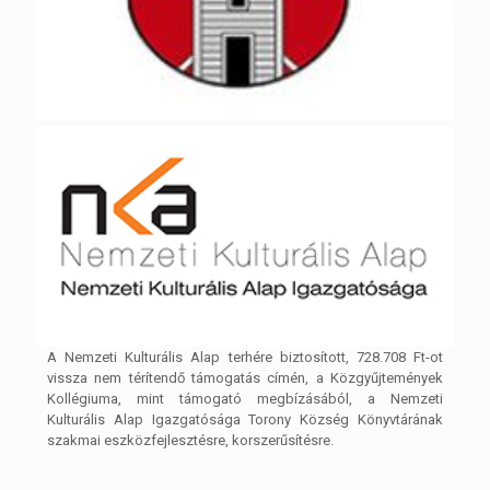
A Nemzeti Kulturális Alap terhére biztosított, 728.708 Ft-ot
vissza nem térítendő támogatás címén, a Közgyűjtemények
Kollégiuma, mint támogató megbízásából, a Nemzeti
Kulturális Alap Igazgatósága Torony Község Könyvtárának
szakmai eszközfejlesztésre, korszerűsítésre.