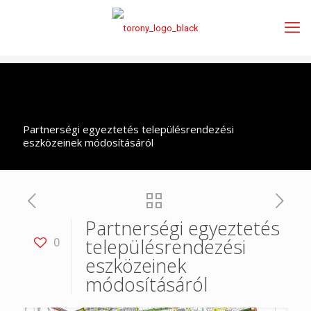
Partnerségi egyeztetés településrendezési
eszközeinek módosításáról
Partnerségi egyeztetés
településrendezési
0
eszközeinek
módosításáról