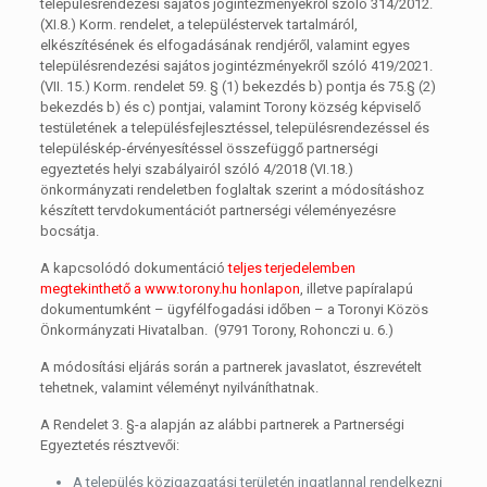
településrendezési sajátos jogintézményekről szóló 314/2012.
(XI.8.) Korm. rendelet, a településtervek tartalmáról,
elkészítésének és elfogadásának rendjéről, valamint egyes
településrendezési sajátos jogintézményekről szóló 419/2021.
(VII. 15.) Korm. rendelet 59. § (1) bekezdés b) pontja és 75.§ (2)
bekezdés b) és c) pontjai, valamint Torony község képviselő
testületének a településfejlesztéssel, településrendezéssel és
településkép-érvényesítéssel összefüggő partnerségi
egyeztetés helyi szabályairól szóló 4/2018 (VI.18.)
önkormányzati rendeletben foglaltak szerint a módosításhoz
készített tervdokumentációt partnerségi véleményezésre
bocsátja.
A kapcsolódó dokumentáció
teljes terjedelemben
megtekinthető a www.torony.hu honlapon
, illetve papíralapú
dokumentumként – ügyfélfogadási időben – a Toronyi Közös
Önkormányzati Hivatalban. (9791 Torony, Rohonczi u. 6.)
A módosítási eljárás során a partnerek javaslatot, észrevételt
tehetnek, valamint véleményt nyilváníthatnak.
A Rendelet 3. §-a alapján az alábbi partnerek a Partnerségi
Egyeztetés résztvevői:
A település közigazgatási területén ingatlannal rendelkezni