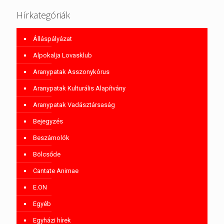
Hírkategóriák
Álláspályázat
Alpokalja Lovasklub
Aranypatak Asszonykórus
Aranypatak Kulturális Alapítvány
Aranypatak Vadásztársaság
Bejegyzés
Beszámolók
Bölcsőde
Cantate Animae
E.ON
Egyéb
Egyházi hírek