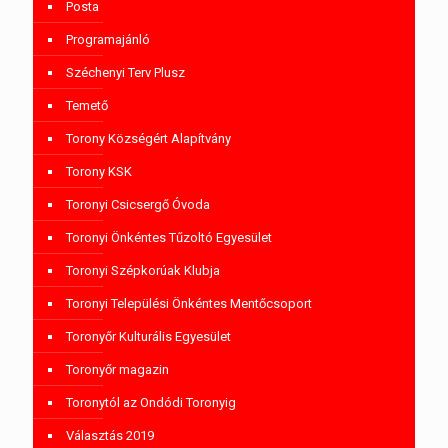
Posta
Programajánló
Széchenyi Terv Plusz
Temető
Torony Községért Alapítvány
Torony KSK
Toronyi Csicsergő Óvoda
Toronyi Önkéntes Tűzoltó Egyesület
Toronyi Szépkorúak Klubja
Toronyi Települési Önkéntes Mentőcsoport
Toronyőr Kulturális Egyesület
Toronyőr magazin
Toronytól az Ondódi Toronyig
Választás 2019