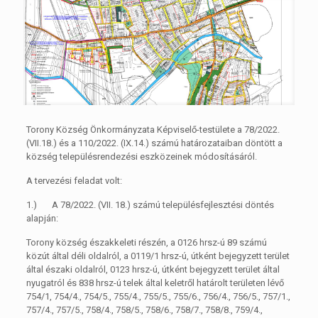
Torony Község Önkormányzata Képviselő-testülete a 78/2022.
(VII.18.) és a 110/2022. (IX.14.) számú határozataiban döntött a
község településrendezési eszközeinek módosításáról.
A tervezési feladat volt:
1.) A 78/2022. (VII. 18.) számú településfejlesztési döntés
alapján:
Torony község északkeleti részén, a 0126 hrsz-ú 89 számú
közút által déli oldalról, a 0119/1 hrsz-ú, útként bejegyzett terület
által északi oldalról, 0123 hrsz-ú, útként bejegyzett terület által
nyugatról és 838 hrsz-ú telek által keletről határolt területen lévő
754/1, 754/4., 754/5., 755/4., 755/5., 755/6., 756/4., 756/5., 757/1.,
757/4., 757/5., 758/4., 758/5., 758/6., 758/7., 758/8., 759/4.,