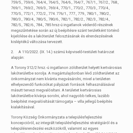
759/5., 759/6., 764/4., 764/5., 764/6., 764/7., 767/1., 767/2., 768.,
769/1., 769/2., 769/3., 769/4., 770/1., 770/2., 770/3., 770/4.,
770/5., 772/1., 772/2., 774. 776/1., 777., 779., 780/1., 780/2.,
780/3., 780/4., 780/5., 780/6., 782/1., 782/2., 782/3., 782/4.,
782/5., 782/6., 784., 785 hrsz-ú ingatlanok véderdő részének
megszűntetése során az új beépítésre szánt területként történő
kijelölése és a lakóterület felosztásának és elrendezésének
kisléptékű változása tervezett.
2. A 110/2022. (IX. 14.) számú képviselő-testületi határozat
alapján:
A Torony 312/2 hrsz.-ú ingatlanon zöldterület helyett kertvárosias
lakóterületbe sorolja. A magántulajdonban lévő zöldterületet az
önkormányzat nem kívánta megvásárolni, mivel a területen
elhelyezendő funkciókat pályázati források felhasználásával
másutt tervezi megvalósítani. A területet kertvárosias
lakóterületbe kívánja sorolni, ahol nagyobb telkes, lazább
beépítést megvalósítását támogatja – villa jellegű beépítés
kialakításával.
Torony Község Önkormányzata a településfejlesztési
koncepcióról, az integrált településfejlesztési stratégiáról és a
településrendezési eszközökről, valamint az egyes