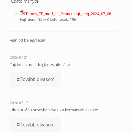
Csatolmányok
Torony_TE_mod_11_Partnersegi_kieg_2024_07_08
Fájl méret:
32 MB
Letöltések:
196
Ajánlott bejegyzések
2026-07-21
Tájékoztatás – ideiglenes útlezárás
Tovább olvasom
2026-07-17
Július 30-án Toronyba érkezik a kormányablakbusz
Tovább olvasom