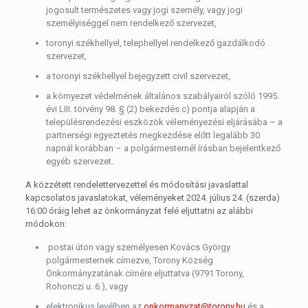
jogosult természetes vagy jogi személy, vagy jogi
személyiséggel nem rendelkező szervezet,
toronyi székhellyel, telephellyel rendelkező gazdálkodó
szervezet,
a toronyi székhellyel bejegyzett civil szervezet,
a környezet védelmének általános szabályairól szóló 1995.
évi LIII. törvény 98. § (2) bekezdés c) pontja alapján a
településrendezési eszközök véleményezési eljárásába – a
partnerségi egyeztetés megkezdése előtt legalább 30
napnál korábban – a polgármesternél írásban bejelentkező
egyéb szervezet.
A közzétett rendelettervezettel és módosítási javaslattal
kapcsolatos javaslatokat, véleményeket 2024. július 24. (szerda)
16:00 óráig lehet az önkormányzat felé eljuttatni az alábbi
módokon:
postai úton vagy személyesen Kovács György
polgármesternek címezve, Torony Község
Önkormányzatának címére eljuttatva (9791 Torony,
Rohonczi u. 6.), vagy
elektronikus levélben az
onkormanyzat@torony.hu
és a