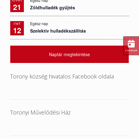
Egész nap
SZEPT
21
Zöldhulladék gyűjtés
Egész nap
OKT
12
Szelektív hulladékszállítás
Események
Naptár megtekintése
Torony község hivatalos Facebook oldala
Toronyi Művelődési Ház