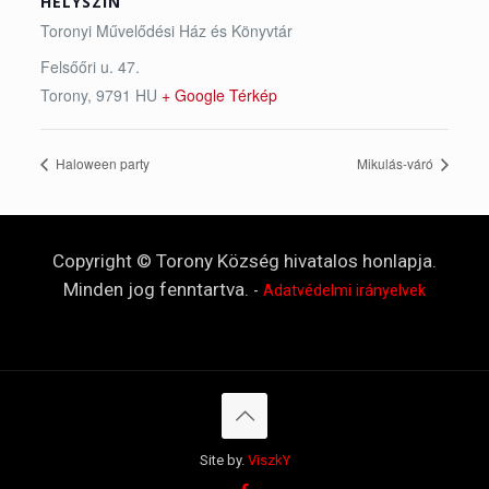
HELYSZÍN
Toronyi Művelődési Ház és Könyvtár
Felsőőri u. 47.
Torony
,
9791
HU
+ Google Térkép
Haloween party
Mikulás-váró
Copyright © Torony Község hivatalos honlapja.
Minden jog fenntartva.
-
Adatvédelmi irányelvek
Site by.
ViszkY