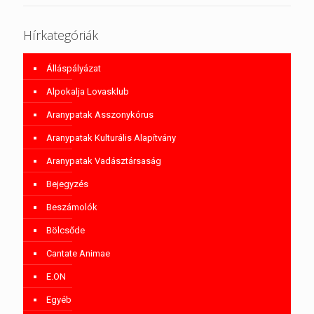
Hírkategóriák
Álláspályázat
Alpokalja Lovasklub
Aranypatak Asszonykórus
Aranypatak Kulturális Alapítvány
Aranypatak Vadásztársaság
Bejegyzés
Beszámolók
Bölcsőde
Cantate Animae
E.ON
Egyéb