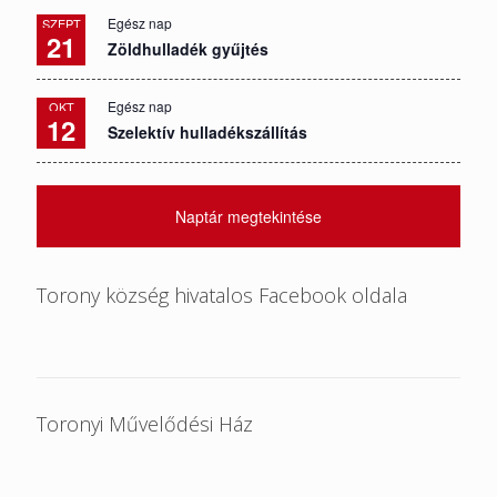
Egész nap
SZEPT
21
Zöldhulladék gyűjtés
Egész nap
OKT
12
Szelektív hulladékszállítás
Naptár megtekintése
Torony község hivatalos Facebook oldala
Toronyi Művelődési Ház