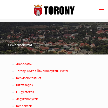
Önkormányzat
Alapadatok
Toronyi Közös Önkormányzati Hivatal
Képviselő-testület
Bizottságok
E-ügyintézés
Jegyzőkönyvek
Rendeletek