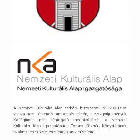
A Nemzeti Kulturális Alap terhére biztosított, 728.708 Ft-ot
vissza nem térítendő támogatás címén, a Közgyűjtemények
Kollégiuma, mint támogató megbízásából, a Nemzeti
Kulturális Alap Igazgatósága Torony Község Könyvtárának
szakmai eszközfejlesztésre, korszerűsítésre.