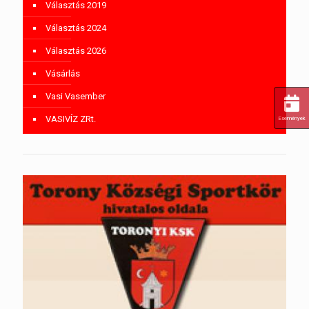
Választás 2019
Választás 2024
Választás 2026
Vásárlás
Vasi Vasember
VASIVÍZ ZRt.
Események