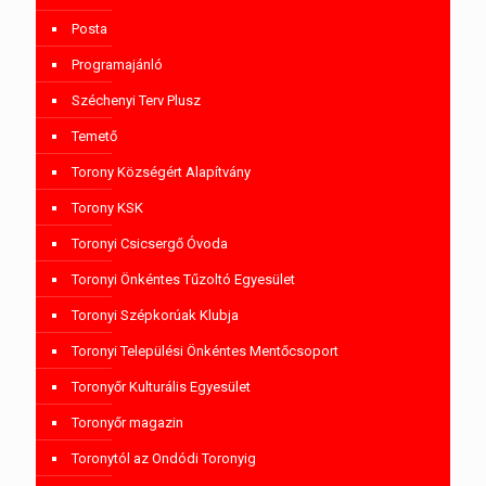
Posta
Programajánló
Széchenyi Terv Plusz
Temető
Torony Községért Alapítvány
Torony KSK
Toronyi Csicsergő Óvoda
Toronyi Önkéntes Tűzoltó Egyesület
Toronyi Szépkorúak Klubja
Toronyi Települési Önkéntes Mentőcsoport
Toronyőr Kulturális Egyesület
Toronyőr magazin
Toronytól az Ondódi Toronyig