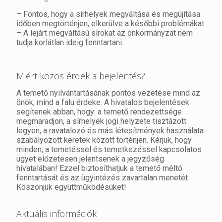
– Fontos, hogy a sírhelyek megváltása és megújítása
időben megtörténjen, elkerülve a későbbi problémákat.
– A lejárt megváltású sírokat az önkormányzat nem
tudja korlátlan ideig fenntartani.
Miért közös érdek a bejelentés?
A temető nyilvántartásának pontos vezetése mind az
önök, mind a falu érdeke. A hivatalos bejelentések
segítenek abban, hogy: a temető rendezettsége
megmaradjon, a sírhelyek jogi helyzete tisztázott
legyen, a ravatalozó és más létesítmények használata
szabályozott keretek között történjen. Kérjük, hogy
minden, a temetéssel és temetkezéssel kapcsolatos
ügyet előzetesen jelentsenek a jegyzőség
hivatalában! Ezzel biztosíthatjuk a temető méltó
fenntartását és az ügyintézés zavartalan menetét.
Köszönjük együttműködésüket!
Aktuális információk