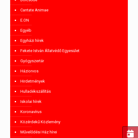
Cantate Animae
E.ON
Egyéb
Egyházi hírek
Fekete István Állatvédő Egyesület
Gyógyszertár
Háziorvos
Hirdetmények
Hulladékszállítás
Iskolai hírek
Koronavírus
Közérdekű Közlemény
Művelődési Ház hírei