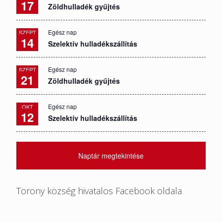
17
Zöldhulladék gyűjtés
Egész nap
SZEPT
14
Szelektív hulladékszállítás
Egész nap
SZEPT
21
Zöldhulladék gyűjtés
Egész nap
OKT
12
Szelektív hulladékszállítás
Naptár megtekintése
Torony község hivatalos Facebook oldala