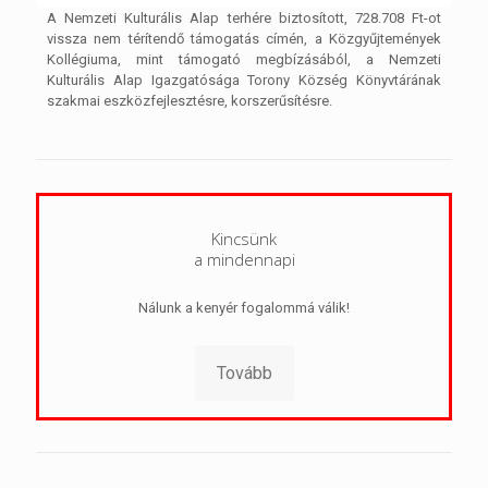
A Nemzeti Kulturális Alap terhére biztosított, 728.708 Ft-ot
vissza nem térítendő támogatás címén, a Közgyűjtemények
Kollégiuma, mint támogató megbízásából, a Nemzeti
Kulturális Alap Igazgatósága Torony Község Könyvtárának
szakmai eszközfejlesztésre, korszerűsítésre.
Kincsünk
a mindennapi
Nálunk a kenyér fogalommá válik!
Tovább