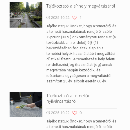
Tájékoztató a sírhely megváltásáról
2025-10-22
1
Tájékoztatjuk Önöket, hogy a temetőről és
a temető használatának rendjéről szóló
19/2022 (XII.9.) önkormányzati rendelet (a
továbbiakban: rendelet) 9.§ (1)
bekezdésében foglaltak alapján a
temetési helyek használatáért megváltási
díjat kell fizetni. A temetkezési hely feletti
rendelkezési jog (használati jog) annak
megváltása napján kezdődik, és
időtartama egységesen a megváltástól
számított 25 év, sírbolt esetén 60 év.
Tájékoztató a temetői
nyilvántartásról
2025-10-22
0
Tájékoztatjuk Önöket, hogy a temetőről és
a temető használatának rendjéről szóló