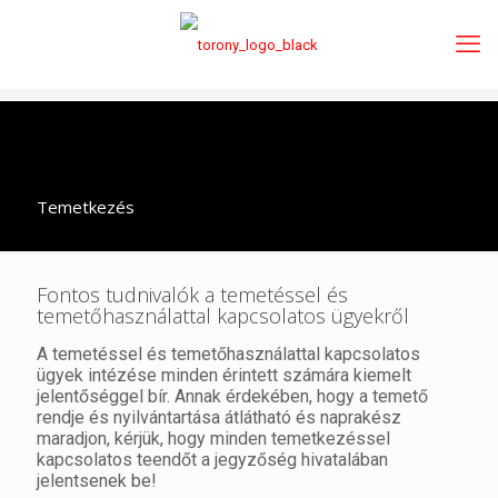
Temetkezés
Fontos tudnivalók a temetéssel és
temetőhasználattal kapcsolatos ügyekről
A temetéssel és temetőhasználattal kapcsolatos
ügyek intézése minden érintett számára kiemelt
jelentőséggel bír. Annak érdekében, hogy a temető
rendje és nyilvántartása átlátható és naprakész
maradjon, kérjük, hogy minden temetkezéssel
kapcsolatos teendőt a jegyzőség hivatalában
jelentsenek be!