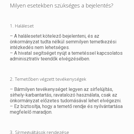
Milyen esetekben szükséges a bejelentés?
1. Haláleset
– A halálesetet kötelező bejelenteni, és az
önkormányzat tudta nélkül semmilyen temetkezési
intézkedés nem lehetséges.
– A hivatal segítséget nyújt a temetéssel kapcsolatos
adminisztratív teendők elvégzésében.
2. Temetőben végzett tevékenységek
– Bármilyen tevékenységet legyen az sírfelújítás,
sírhely-karbantartás, ravatalozó használata, csak az
önkormányzat előzetes tudomásával lehet elvégezni.
– Ez biztosítja, hogy a temető rendje és nyilvántartása
megfelelő maradjon.
3. Sírmegváltások rendezése