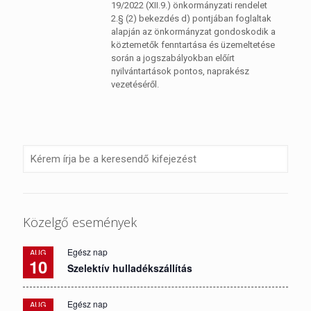
19/2022 (XII.9.) önkormányzati rendelet
2.§ (2) bekezdés d) pontjában foglaltak
alapján az önkormányzat gondoskodik a
köztemetők fenntartása és üzemeltetése
során a jogszabályokban előírt
nyilvántartások pontos, naprakész
vezetéséről.
Közelgő események
Egész nap
AUG
10
Szelektív hulladékszállítás
Egész nap
AUG