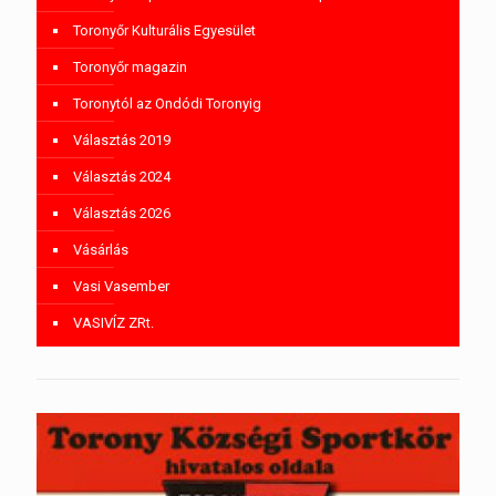
Toronyőr Kulturális Egyesület
Toronyőr magazin
Toronytól az Ondódi Toronyig
Választás 2019
Választás 2024
Választás 2026
Vásárlás
Vasi Vasember
VASIVÍZ ZRt.