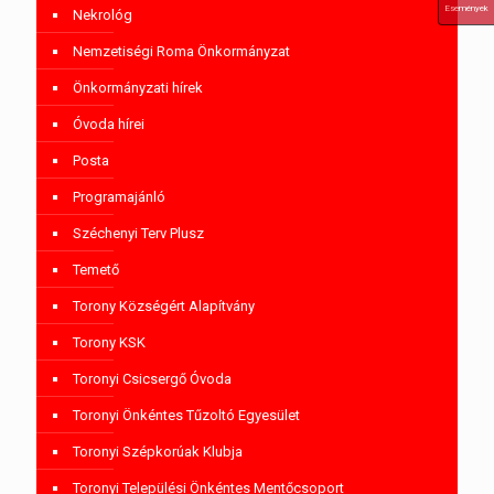
Események
Nekrológ
Nemzetiségi Roma Önkormányzat
Önkormányzati hírek
Óvoda hírei
Posta
Programajánló
Széchenyi Terv Plusz
Temető
Torony Községért Alapítvány
Torony KSK
Toronyi Csicsergő Óvoda
Toronyi Önkéntes Tűzoltó Egyesület
Toronyi Szépkorúak Klubja
Toronyi Települési Önkéntes Mentőcsoport