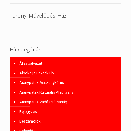
Toronyi Művelődési Ház
Hírkategóriák
Álláspályázat
Alpokalja Lovasklub
Aranypatak Asszonykórus
Aranypatak Kulturális Alapítvány
Aranypatak Vadásztársaság
Bejegyzés
Beszámolók
Bölcsőde