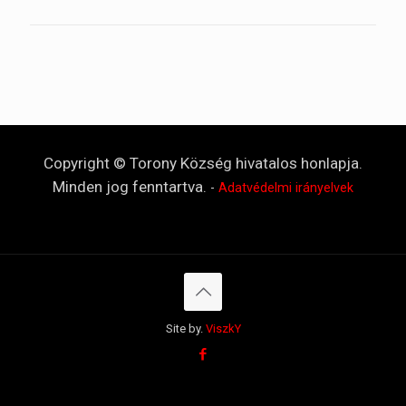
Copyright © Torony Község hivatalos honlapja.
Minden jog fenntartva.
-
Adatvédelmi irányelvek
Site by.
ViszkY