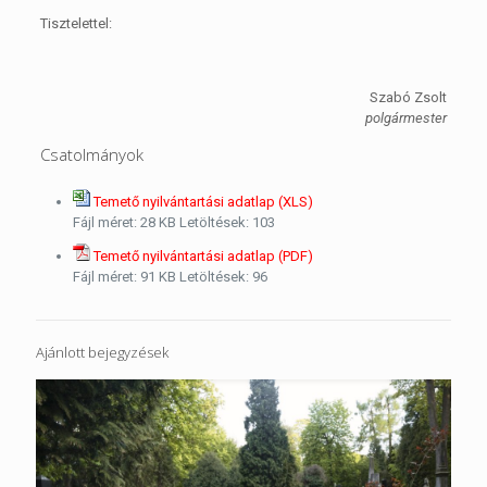
Tisztelettel:
Szabó Zsolt
polgármester
Csatolmányok
Temető nyilvántartási adatlap (XLS)
Fájl méret:
28 KB
Letöltések:
103
Temető nyilvántartási adatlap (PDF)
Fájl méret:
91 KB
Letöltések:
96
Ajánlott bejegyzések