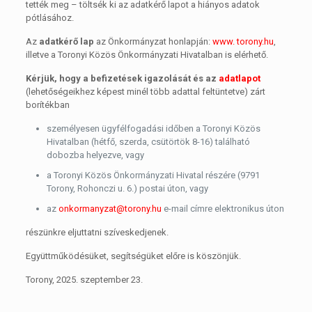
tették meg – töltsék ki az adatkérő lapot a hiányos adatok
pótlásához.
Az
adatkérő lap
az Önkormányzat honlapján:
www. torony.hu
,
illetve a Toronyi Közös Önkormányzati Hivatalban is elérhető.
Kérjük, hogy a befizetések igazolását és az
adatlapot
(lehetőségeikhez képest minél több adattal feltüntetve) zárt
borítékban
személyesen ügyfélfogadási időben a Toronyi Közös
Hivatalban (hétfő, szerda, csütörtök 8-16) található
dobozba helyezve, vagy
a Toronyi Közös Önkormányzati Hivatal részére (9791
Torony, Rohonczi u. 6.) postai úton, vagy
az
onkormanyzat@torony.hu
e-mail címre elektronikus úton
részünkre eljuttatni szíveskedjenek.
Együttműködésüket, segítségüket előre is köszönjük.
Torony, 2025. szeptember 23.