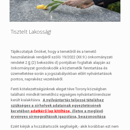
Tisztelt Lakosság!
Tájékoztatjuk Önöket, hogy a temetőről és a temető
használatának rendjéről szóló 19/2022 (XII.9.) önkormányzati
rendelet 2.§ (2) bekezdés d) pontjában foglaltak alapján az
önkormányzat gondoskodik a köztemetők fenntartása és
üzemeltetése során a jogszabályokban előírt nyilvántartások
pontos, naprakész vezetéséről.
Fenti kötelezettségünknek eleget téve Torony községben
található mindkét temetőhöz egységes nyilvántartórendszer
került kialakításra.
A nyilvántartás teljessé tételéhez
szükséges a sírhelyek adatainak egyeztetésének
keretében
adatkérő lap kitöltése
, illetve a meglévő
érvényes sírmegváltások igazolása, beazonosítása
.
Ezért kérjük a hozzátartozók segítségét,- akik korábban ezt nem