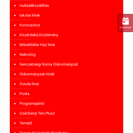
Hulladékszállítás
Iskolai hírek
Koronavírus
Események
Közérdekű Közlemény
Művelődési Ház hírei
Nekrológ
Nemzetiségi Roma Önkormányzat
Önkormányzati hírek
Óvoda hírei
Posta
Programajánló
Széchenyi Terv Plusz
Temető
Torony Községért Alapítvány