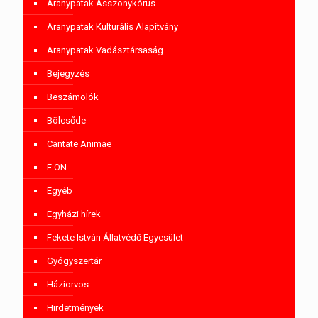
Aranypatak Asszonykórus
Aranypatak Kulturális Alapítvány
Aranypatak Vadásztársaság
Bejegyzés
Beszámolók
Bölcsőde
Cantate Animae
E.ON
Egyéb
Egyházi hírek
Fekete István Állatvédő Egyesület
Gyógyszertár
Háziorvos
Hirdetmények