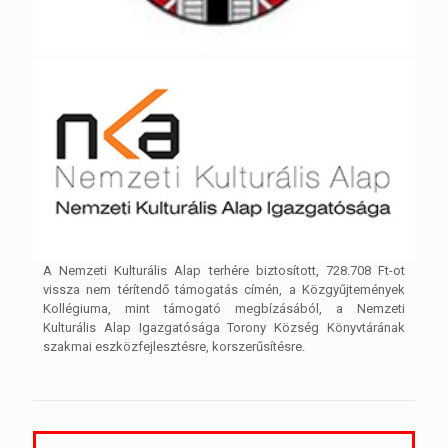
A Nemzeti Kulturális Alap terhére biztosított, 728.708 Ft-ot
vissza nem térítendő támogatás címén, a Közgyűjtemények
Kollégiuma, mint támogató megbízásából, a Nemzeti
Kulturális Alap Igazgatósága Torony Község Könyvtárának
szakmai eszközfejlesztésre, korszerűsítésre.