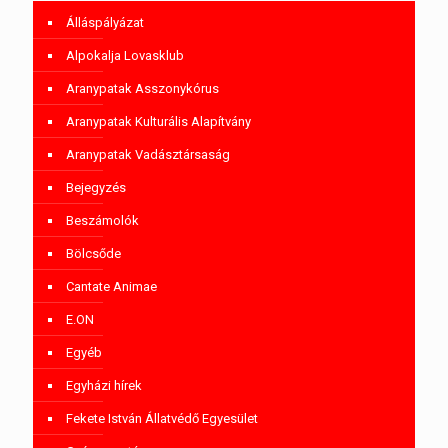
Álláspályázat
Alpokalja Lovasklub
Aranypatak Asszonykórus
Aranypatak Kulturális Alapítvány
Aranypatak Vadásztársaság
Bejegyzés
Beszámolók
Bölcsőde
Cantate Animae
E.ON
Egyéb
Egyházi hírek
Fekete István Állatvédő Egyesület