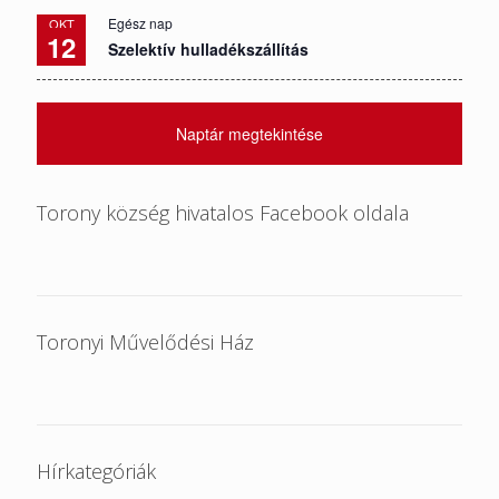
Egész nap
OKT
12
Szelektív hulladékszállítás
Naptár megtekintése
Torony község hivatalos Facebook oldala
Toronyi Művelődési Ház
Hírkategóriák