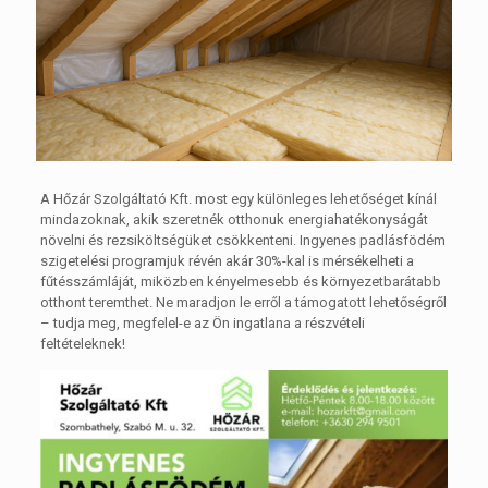
A Hőzár Szolgáltató Kft. most egy különleges lehetőséget kínál
mindazoknak, akik szeretnék otthonuk energiahatékonyságát
növelni és rezsiköltségüket csökkenteni. Ingyenes padlásfödém
szigetelési programjuk révén akár 30%-kal is mérsékelheti a
fűtésszámláját, miközben kényelmesebb és környezetbarátabb
otthont teremthet. Ne maradjon le erről a támogatott lehetőségről
– tudja meg, megfelel-e az Ön ingatlana a részvételi
feltételeknek!