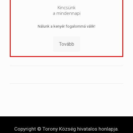
Kincsünk
a mindennapi
Nálunk a kenyér fogalommá válik!
Tovább
Copyright © Torony Község hivatalos honlapja.