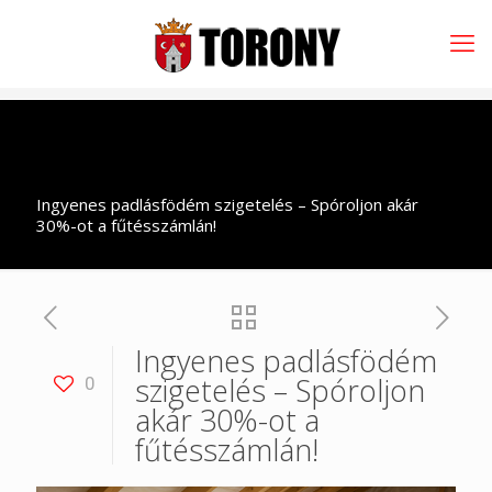
Ingyenes padlásfödém szigetelés – Spóroljon akár
30%-ot a fűtésszámlán!
Ingyenes padlásfödém
szigetelés – Spóroljon
0
akár 30%-ot a
fűtésszámlán!