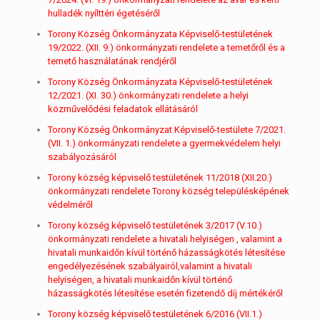
hulladék nyílttéri égetéséről
Torony Község Önkormányzata Képviselő-testületének
19/2022. (XII. 9.) önkormányzati rendelete a temetőről és a
temető használatának rendjéről
Torony Község Önkormányzata Képviselő-testületének
12/2021. (XI. 30.) önkormányzati rendelete a helyi
közművelődési feladatok ellátásáról
Torony Község Önkormányzat Képviselő-testülete 7/2021.
(VII. 1.) önkormányzati rendelete a gyermekvédelem helyi
szabályozásáról
Torony község képviselő testületének 11/2018 (XII.20.)
önkormányzati rendelete Torony község településképének
védelméről
Torony község képviselő testületének 3/2017 (V.10.)
önkormányzati rendelete a hivatali helyiségen , valamint a
hivatali munkaidőn kívül történő házasságkötés létesítése
engedélyezésének szabályairól,valamint a hivatali
helyiségen, a hivatali munkaidőn kívül történő
házasságkötés létesítése esetén fizetendő díj mértékéről
Torony község képviselő testületének 6/2016 (VII.1.)