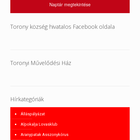
Naptár megtekintése
Torony község hivatalos Facebook oldala
Toronyi Művelődési Ház
Hírkategóriák
Álláspályázat
Alpokalja Lovasklub
Aranypatak Asszonykórus