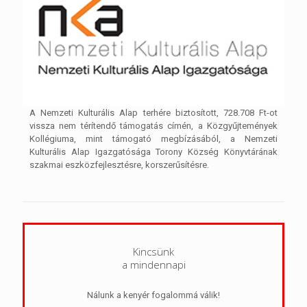
A Nemzeti Kulturális Alap terhére biztosított, 728.708 Ft-ot
vissza nem térítendő támogatás címén, a Közgyűjtemények
Kollégiuma, mint támogató megbízásából, a Nemzeti
Kulturális Alap Igazgatósága Torony Község Könyvtárának
szakmai eszközfejlesztésre, korszerűsítésre.
Kincsünk
a mindennapi
Nálunk a kenyér fogalommá válik!