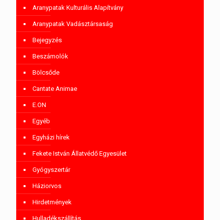
Aranypatak Kulturális Alapítvány
Aranypatak Vadásztársaság
Bejegyzés
Beszámolók
Bölcsőde
Cantate Animae
E.ON
Egyéb
Egyházi hírek
Fekete István Állatvédő Egyesület
Gyógyszertár
Háziorvos
Hirdetmények
Hulladékszállítás