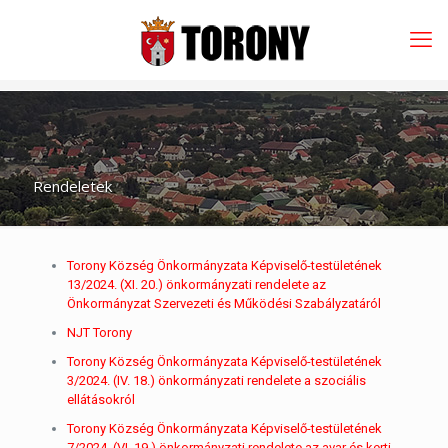
Rendeletek
Torony Község Önkormányzata Képviselő-testületének
13/2024. (XI. 20.) önkormányzati rendelete az
Önkormányzat Szervezeti és Működési Szabályzatáról
NJT Torony
Torony Község Önkormányzata Képviselő-testületének
3/2024. (IV. 18.) önkormányzati rendelete a szociális
ellátásokról
Torony Község Önkormányzata Képviselő-testületének
7/2024. (VI. 19.) önkormányzati rendelete az avar és kerti