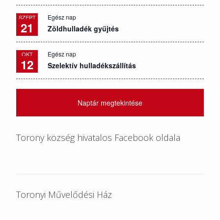
Egész nap
SZEPT
21
Zöldhulladék gyűjtés
Egész nap
OKT
12
Szelektív hulladékszállítás
Naptár megtekintése
Torony község hivatalos Facebook oldala
Toronyi Művelődési Ház