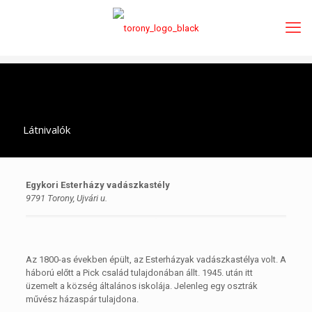
Látnivalók
Egykori Esterházy vadászkastély
9791 Torony, Ujvári u.
Az 1800-as években épült, az Esterházyak vadászkastélya volt. A
háború előtt a Pick család tulajdonában állt. 1945. után itt
üzemelt a község általános iskolája. Jelenleg egy osztrák
művész házaspár tulajdona.