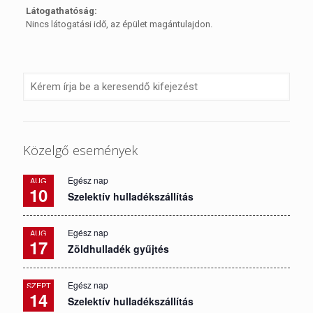
Látogathatóság:
Nincs látogatási idő, az épület magántulajdon.
Közelgő események
Egész nap
AUG
10
Szelektív hulladékszállítás
Egész nap
AUG
17
Zöldhulladék gyűjtés
Egész nap
SZEPT
14
Szelektív hulladékszállítás