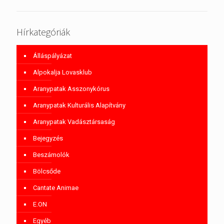
Hírkategóriák
Álláspályázat
Alpokalja Lovasklub
Aranypatak Asszonykórus
Aranypatak Kulturális Alapítvány
Aranypatak Vadásztársaság
Bejegyzés
Beszámolók
Bölcsőde
Cantate Animae
E.ON
Egyéb