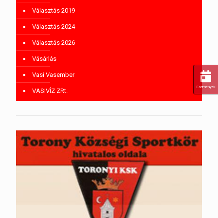
Választás 2019
Választás 2024
Választás 2026
Vásárlás
Vasi Vasember
Események
VASIVÍZ ZRt.