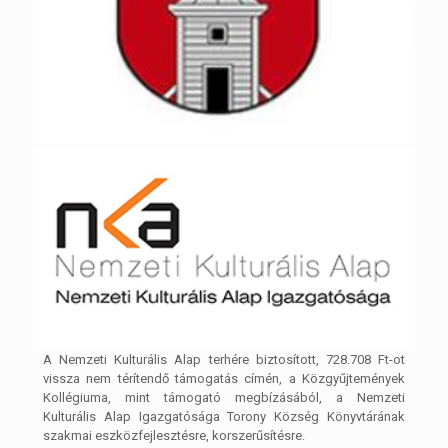
A Nemzeti Kulturális Alap terhére biztosított, 728.708 Ft-ot
vissza nem térítendő támogatás címén, a Közgyűjtemények
Kollégiuma, mint támogató megbízásából, a Nemzeti
Kulturális Alap Igazgatósága Torony Község Könyvtárának
szakmai eszközfejlesztésre, korszerűsítésre.