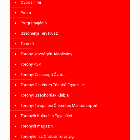
Óvoda hírei
Posta
Programajánló
Széchenyi Terv Plusz
Temető
Torony Községért Alapítvány
Torony KSK
Toronyi Csicsergő Óvoda
Toronyi Önkéntes Tűzoltó Egyesület
Toronyi Szépkorúak Klubja
Toronyi Települési Önkéntes Mentőcsoport
Toronyőr Kulturális Egyesület
Toronyőr magazin
Toronytól az Ondódi Toronyig