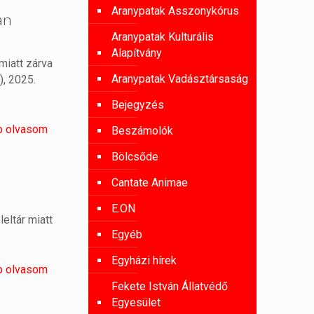
Aranypatak Asszonykórus
an
Aranypatak Kulturális
Alapítvány
miatt zárva
Aranypatak Vadásztársaság
ő), 2025.
Bejegyzés
b olvasom
Beszámolók
Bölcsőde
Cantate Animae
E.ON
eltár miatt
Egyéb
Egyházi hírek
b olvasom
Fekete István Állatvédő
Egyesület