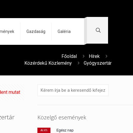
zmények
Gazdaság
Galéria
Főoldal
Hírek
Közérdekű Közlemény
Gyógyszertár
ent mutat
ertár
Közelgő események
Egész nap
AUG