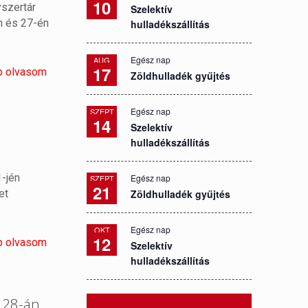
10
yszertár
Szelektív
én és 27-én
hulladékszállítás
Egész nap
AUG
17
b olvasom
Zöldhulladék gyűjtés
Egész nap
SZEPT
14
Szelektív
hulladékszállítás
-jén
Egész nap
SZEPT
21
et
Zöldhulladék gyűjtés
Egész nap
OKT
12
b olvasom
Szelektív
hulladékszállítás
 28-án