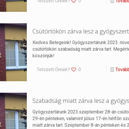
Tetszett Önnek?
0
Továb
Csütörtökön zárva lesz a gyógyszer
Kedves Betegeink! Gyógyszertárunk 2023. nov
csütörtökön szabadság miatt zárva tart. Megér
köszönjük!
Tetszett Önnek?
0
Továb
Szabadság miatt zárva lesz a gyógys
Gyógyszertárunk 2023.szeptember 28-án csütö
29-én pénteken, valamint július 17-én hétfőn s
miatt zárva tart. Szeptember 8-án pénteken és 