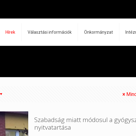
Hírek
Választási információk
Önkormányzat
Inté
Mind
Szabadság miatt módosul a gyógysz
nyitvatartása