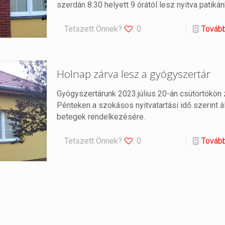
szerdán 8:30 helyett 9 órától lesz nyitva patikán
Tetszett Önnek?
0
Továb
Holnap zárva lesz a gyógyszertár
Gyógyszertárunk 2023.július 20-án csütörtökön z
Pénteken a szokásos nyitvatartási idő szerint á
betegek rendelkezésére.
Tetszett Önnek?
0
Továb