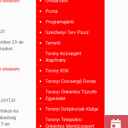
b olvasom
Óvoda hírei
Posta
Programajánló
tár
Széchenyi Terv Plusz
ember 23-án
Temető
tésüket
Torony Községért
Alapítvány
b olvasom
Torony KSK
Toronyi Csicsergő Óvoda
Toronyi Önkéntes Tűzoltó
zertár
Egyesület
Toronyi Szépkorúak Klubja
rtökön és
zabadság
Toronyi Települési
27-én
Önkéntes Mentőcsoport