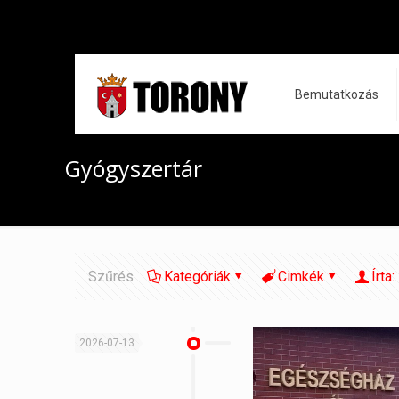
Bemutatkozás
Gyógyszertár
Szűrés
Kategóriák
Cimkék
Írta:
2026-07-13