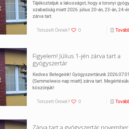
Tájékoztatjuk a lakosságot, hogy a toronyi gyóg
szabadság miatt 2026. július 20-án, 23-án, 24-
zárva tart.
Tetszett Önnek?
0
Továb
Figyelem! Július 1-jén zárva tart a
gyógyszertár
Kedves Betegeink! Gyógyszertárunk 2026.07.01
(Semmelweis-nap miatt) zárva tart. Megértésük
köszönjük!
Tetszett Önnek?
0
Továb
Zárva tart a gyógyszertár november