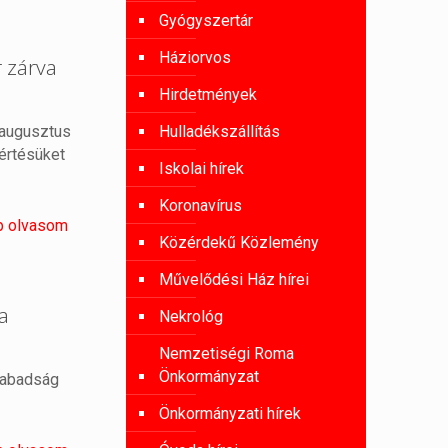
Gyógyszertár
Háziorvos
 zárva
Hirdetmények
 augusztus
Hulladékszállítás
értésüket
Iskolai hírek
Koronavírus
b olvasom
Közérdekű Közlemény
Művelődési Ház hírei
a
Nekrológ
Nemzetiségi Roma
Önkormányzat
zabadság
Önkormányzati hírek