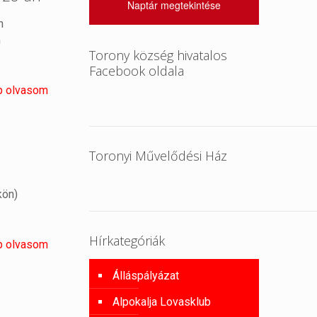
Naptár megtekintése
n
n
Torony község hivatalos
Facebook oldala
b olvasom
Toronyi Művelődési Ház
kön)
Hírkategóriák
b olvasom
Álláspályázat
Alpokalja Lovasklub