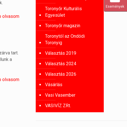
k.
Események
Toronyőr Kulturális
Egyesület
b olvasom
Toronyőr magazin
Toronytól az Ondódi
Toronyig
árva tart.
Választás 2019
llunk a
Választás 2024
Választás 2026
b olvasom
Vásárlás
Vasi Vasember
VASIVÍZ ZRt.