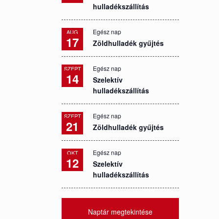
hulladékszállítás
Egész nap
AUG
17
Zöldhulladék gyűjtés
Egész nap
SZEPT
14
Szelektív
hulladékszállítás
Egész nap
SZEPT
21
Zöldhulladék gyűjtés
Egész nap
OKT
12
Szelektív
hulladékszállítás
Naptár megtekintése