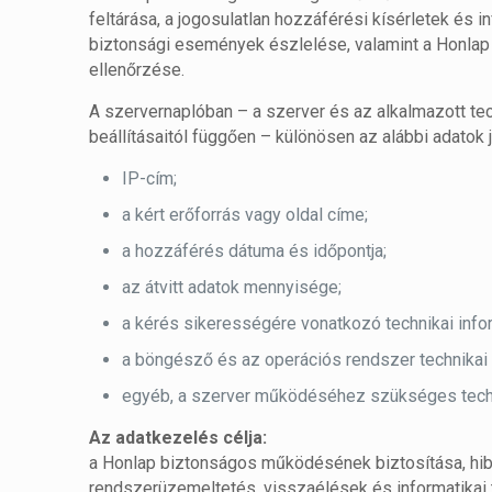
feltárása, a jogosulatlan hozzáférési kísérletek és i
biztonsági események észlelése, valamint a Honl
ellenőrzése.
A szervernaplóban – a szerver és az alkalmazott te
beállításaitól függően – különösen az alábbi adatok
IP-cím;
a kért erőforrás vagy oldal címe;
a hozzáférés dátuma és időpontja;
az átvitt adatok mennyisége;
a kérés sikerességére vonatkozó technikai info
a böngésző és az operációs rendszer technikai 
egyéb, a szerver működéséhez szükséges techn
Az adatkezelés célja:
a Honlap biztonságos működésének biztosítása, hi
rendszerüzemeltetés, visszaélések és informatika