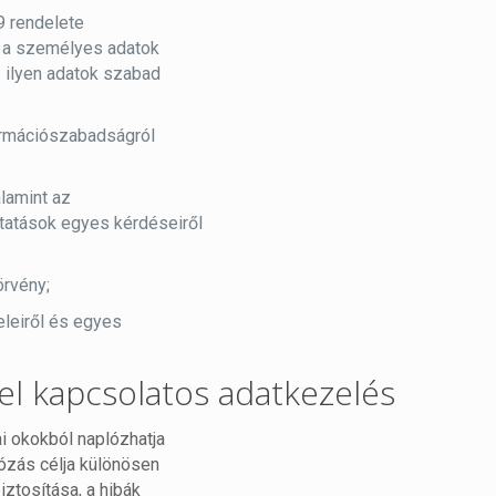
9 rendelete
k a személyes adatok
 ilyen adatok szabad
formációszabadságról
lamint az
tatások egyes kérdéseiről
örvény;
eleiről és egyes
el kapcsolatos adatkezelés
i okokból naplózhatja
lózás célja különösen
tosítása, a hibák