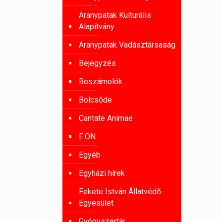
Aranypatak Kulturális
Alapítvány
Aranypatak Vadásztársaság
Bejegyzés
Beszámolók
Bölcsőde
Cantate Animae
E.ON
Egyéb
Egyházi hírek
Fekete István Állatvédő
Egyesület
Gyógyszertár