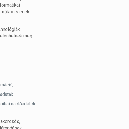
nformatikai
ap működésének
chnológiák
 jelenhetnek meg:
rmáció;
adatai;
ikai naplóadatok.
bakeresés,
i támadások