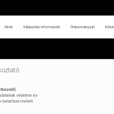
Hírek
Választási információk
Önkormányzat
Inté
koztató
tkezelő
)
adatainak védelme és
 betartása mellett.