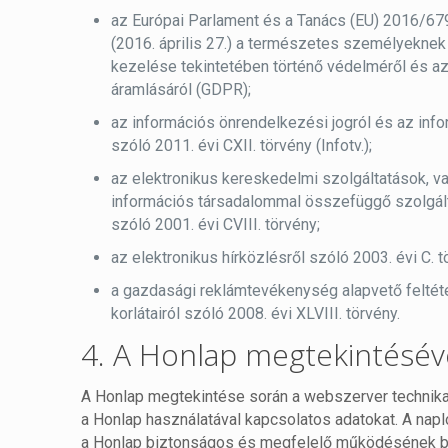
az Európai Parlament és a Tanács (EU) 2016/67
(2016. április 27.) a természetes személyekne
kezelése tekintetében történő védelméről és az
áramlásáról (GDPR);
az információs önrendelkezési jogról és az in
szóló 2011. évi CXII. törvény (Infotv.);
az elektronikus kereskedelmi szolgáltatások, va
információs társadalommal összefüggő szolgál
szóló 2001. évi CVIII. törvény;
az elektronikus hírközlésről szóló 2003. évi C. t
a gazdasági reklámtevékenység alapvető feltét
korlátairól szóló 2008. évi XLVIII. törvény.
4. A Honlap megtekintésév
A Honlap megtekintése során a webszerver technika
a Honlap használatával kapcsolatos adatokat. A nap
a Honlap biztonságos és megfelelő működésének biz