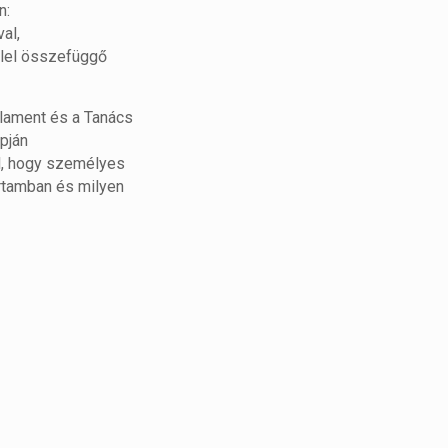
n:
al,
llel összefüggő
arlament és a Tanács
apján
ól, hogy személyes
artamban és milyen