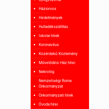
Háziorvos
Hirdetmények
Hulladékszállítás
Iskolai hírek
Koronavírus
Közérdekű Közlemény
Művelődési Ház hírei
Nekrológ
Nemzetiségi Roma
Önkormányzat
Önkormányzati hírek
Óvoda hírei