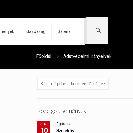
zmények
Gazdaság
Galéria
Főoldal
Adatvédelmi irányelvek
Közelgő események
Egész nap
AUG
10
Szelektív