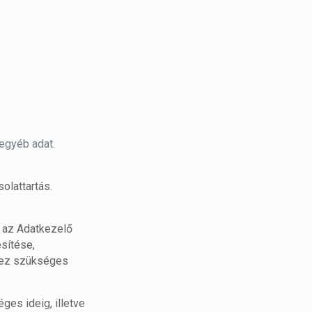
egyéb adat.
olattartás.
n az Adatkezelő
esítése,
shez szükséges
es ideig, illetve