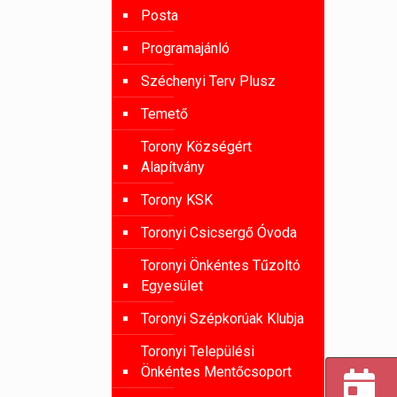
Posta
Programajánló
Széchenyi Terv Plusz
Temető
Torony Községért
Alapítvány
Torony KSK
Toronyi Csicsergő Óvoda
Toronyi Önkéntes Tűzoltó
Egyesület
Toronyi Szépkorúak Klubja
Toronyi Települési
Önkéntes Mentőcsoport