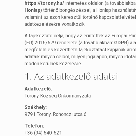
https://torony.hu/
internetes oldalon (a továbbiakba
Honlap
) történő böngészéssel, a Honlap használatáv
valamint az azon keresztül történő kapcsolatfelvéte
adatkezelésekre vonatkozik.
A tájékoztató célja, hogy az érintettek az Európai P
(EU) 2016/679 rendelete (a továbbiakban:
GDPR
) al
megfelelő és közérthető tájékoztatást kapjanak arr
adataik milyen célból, milyen jogalapon, milyen időt
módon kerülnek kezelésre.
1. Az adatkezelő adatai
Adatkezelő:
Torony Község Önkormányzata
Székhely:
9791 Torony, Rohonczi utca 6.
Telefon:
+36 (94) 540-521