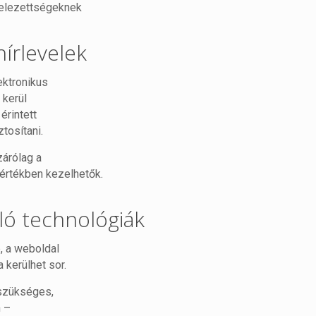
telezettségeknek
hírlevelek
ektronikus
 kerül
érintett
ztosítani.
zárólag a
rtékben kezelhetők.
nló technológiák
, a weboldal
kerülhet sor.
 szükséges,
n –