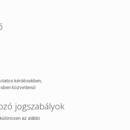
ő
solatos kérdésekben,
ésben közvetlenül
ozó jogszabályok
különösen az alábbi