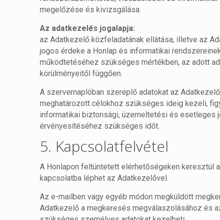
megelőzése és kivizsgálása.
Az adatkezelés jogalapja:
az Adatkezelő közfeladatának ellátása, illetve az A
jogos érdeke a Honlap és informatikai rendszereine
működtetéséhez szükséges mértékben, az adott ad
körülményeitől függően.
A szervernaplóban szereplő adatokat az Adatkezelő 
meghatározott célokhoz szükséges ideig kezeli, fi
informatikai biztonsági, üzemeltetési és esetleges 
érvényesítéséhez szükséges időt.
5. Kapcsolatfelvétel
A Honlapon feltüntetett elérhetőségeken keresztül az
kapcsolatba léphet az Adatkezelővel.
Az e-mailben vagy egyéb módon megküldött megke
Adatkezelő a megkeresés megválaszolásához és a
szükséges személyes adatokat kezelheti.