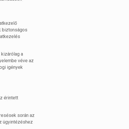
datkezelő
k biztonságos
atkezelés
kizárólag a
gyelembe véve az
jogi igények
 érintett
resések során az
z ügyintézéshez