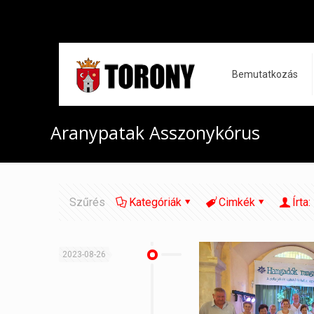
Bemutatkozás
Aranypatak Asszonykórus
Szűrés
Kategóriák
Cimkék
Írta:
2023-08-26