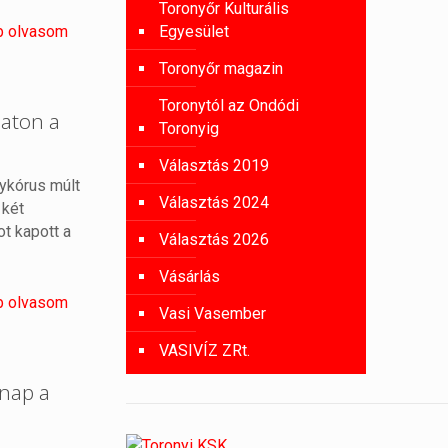
Toronyőr Kulturális
b olvasom
Egyesület
Toronyőr magazin
Toronytól az Ondódi
aton a
Toronyig
Választás 2019
nykórus múlt
Választás 2024
 két
ot kapott a
Választás 2026
Vásárlás
b olvasom
Vasi Vasember
VASIVÍZ ZRt.
rnap a