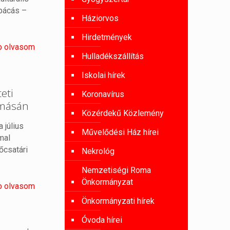
apácás –
Háziorvos
Hirdetmények
b olvasom
Hulladékszállítás
Iskolai hírek
eti
Koronavírus
omásán
Közérdekű Közlemény
 július
Művelődési Ház hírei
mal
őcsatári
Nekrológ
Nemzetiségi Roma
Önkormányzat
b olvasom
Önkormányzati hírek
Óvoda hírei