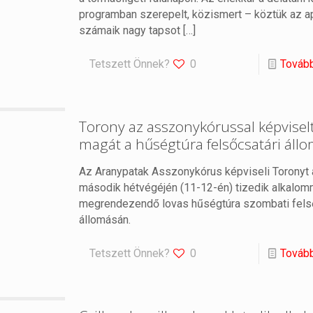
programban szerepelt, közismert – köztük az 
számaik nagy tapsot
[…]
Tetszett Önnek?
0
Továb
Torony az asszonykórussal képviselt
magát a hűségtúra felsőcsatári áll
Az Aranypatak Asszonykórus képviseli Toronyt a
második hétvégéjén (11-12-én) tizedik alkalom
megrendezendő lovas hűségtúra szombati fels
állomásán.
Tetszett Önnek?
0
Továb