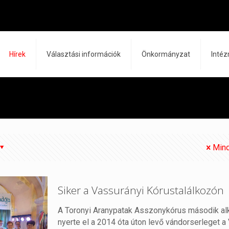
Hírek
Választási információk
Önkormányzat
Inté
Mind
Siker a Vassurányi Kórustalálkozón
A Toronyi Aranypatak Asszonykórus második a
nyerte el a 2014 óta úton levő vándorserleget a