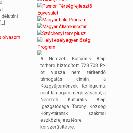
ói
yi
 délutáni
[…]
b olvasom
A Nemzeti Kulturális Alap
terhére biztosított, 728.708 Ft-
ot vissza nem térítendő
támogatás címén, a
Közgyűjtemények Kollégiuma,
mint támogató megbízásából, a
Nemzeti Kulturális Alap
Igazgatósága Torony Község
Könyvtárának szakmai
eszközfejlesztésre,
korszerűsítésre.