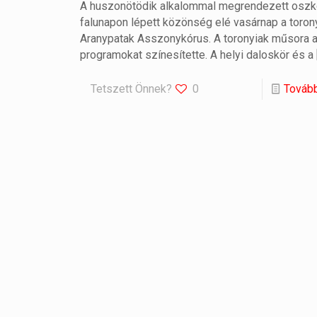
A huszonötödik alkalommal megrendezett oszk
falunapon lépett közönség elé vasárnap a toron
Aranypatak Asszonykórus. A toronyiak műsora a
programokat színesítette. A helyi daloskör és a
Tetszett Önnek?
0
Továb