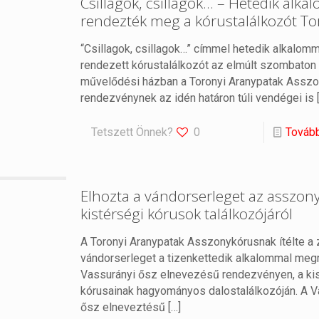
Csillagok, csillagok… – Hetedik alk
rendezték meg a kórustalálkozót T
“Csillagok, csillagok…” címmel hetedik alkalom
rendezett kórustalálkozót az elmúlt szombaton 
művelődési házban a Toronyi Aranypatak Asszo
rendezvénynek az idén határon túli vendégei is
Tetszett Önnek?
0
Továb
Elhozta a vándorserleget az asszon
kistérségi kórusok találkozójáról
A Toronyi Aranypatak Asszonykórusnak ítélte a 
vándorserleget a tizenkettedik alkalommal meg
Vassurányi ősz elnevezésű rendezvényen, a ki
kórusainak hagyományos dalostalálkozóján. A V
ősz elneveztésű
[…]