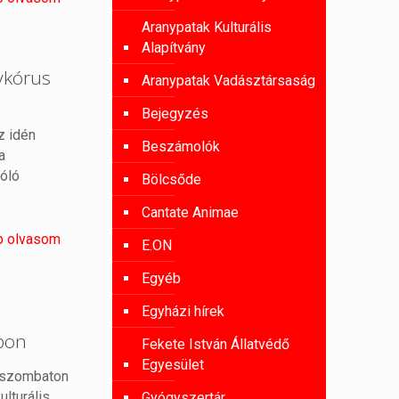
Aranypatak Kulturális
Alapítvány
ykórus
Aranypatak Vadásztársaság
Bejegyzés
z idén
Beszámolók
a
óló
Bölcsőde
Cantate Animae
b olvasom
E.ON
Egyéb
Egyházi hírek
apon
Fekete István Állatvédő
Egyesület
t szombaton
ulturális
Gyógyszertár