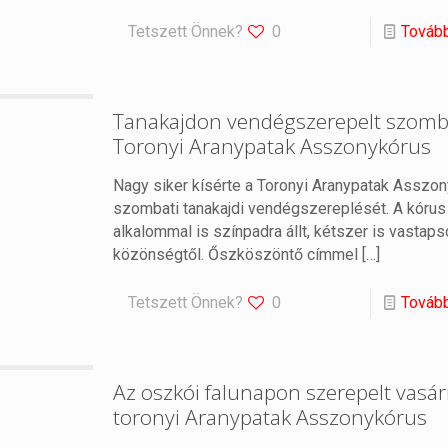
Tetszett Önnek?
0
Továb
Tanakajdon vendégszerepelt szomb
Toronyi Aranypatak Asszonykórus
Nagy siker kísérte a Toronyi Aranypatak Asszo
szombati tanakajdi vendégszereplését. A kórus
alkalommal is színpadra állt, kétszer is vastaps
közönségtől. Őszköszöntő címmel
[…]
Tetszett Önnek?
0
Továb
Az oszkói falunapon szerepelt vasá
toronyi Aranypatak Asszonykórus