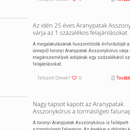
Az idén 25 éves Aranypatak Asszon
várja az 1 százalékos felajánlásokat
A megalakulásának huszonötödik évfordulóját a
ünneplő toronyi Aranypatak Asszonykórus várja 
magánszemélyek adójának egy százalékáról sz
felajánlásokat.
Tetszett Önnek?
0
Továb
Nagy tapsot kapott az Aranypatak
Asszonykórus a tormásligeti falun
A toronyi Aranypatak Asszonykórus is fellépet
a tormásligeti falunapon. Az énekkar a délutáni k