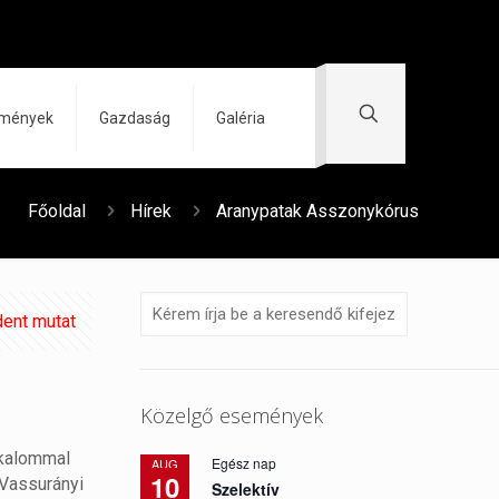
zmények
Gazdaság
Galéria
Főoldal
Hírek
Aranypatak Asszonykórus
ent mutat
Közelgő események
lkalommal
Egész nap
AUG
10
 Vassurányi
Szelektív