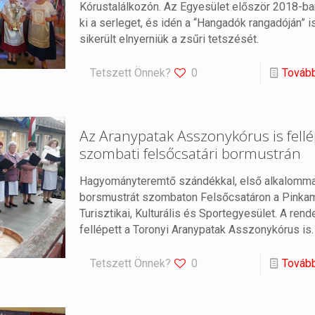
Kórustalálkozón. Az Egyesület először 2018-b
ki a serleget, és idén a “Hangadók rangadóján” 
sikerült elnyerniük a zsűri tetszését.
Tetszett Önnek?
0
Továb
Az Aranypatak Asszonykórus is fellé
szombati felsőcsatári bormustrán
Hagyományteremtő szándékkal, első alkalomma
borsmustrát szombaton Felsőcsatáron a Pinka
Turisztikai, Kulturális és Sportegyesület. A re
fellépett a Toronyi Aranypatak Asszonykórus is.
Tetszett Önnek?
0
Továb