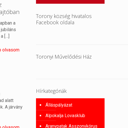
z
sajtóban
Torony község hivatalos
Facebook oldala
napban a
jubiláns
 a
[…]
b olvasom
Toronyi Művelődési Ház
Hírkategóriák
i
d alatt
Álláspályázat
. A járvány
Alpokalja Lovasklub
Aranypatak Asszonykórus
b olvasom