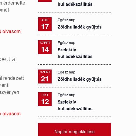
an érdemelte
hulladékszállítás
ismét
Egész nap
AUG
17
Zöldhulladék gyűjtés
b olvasom
Egész nap
SZEPT
14
Szelektív
hulladékszállítás
pett a
Egész nap
SZEPT
21
l rendezett
Zöldhulladék gyűjtés
menti
ndezvényen
Egész nap
OKT
12
Szelektív
hulladékszállítás
b olvasom
Naptár megtekintése