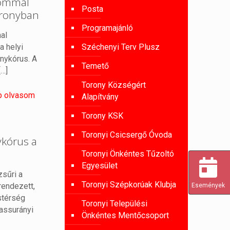
alommal
Posta
oronyban
Programajánló
mal
a helyi
Széchenyi Terv Plusz
nykórus. A
Temető
[…]
Torony Községért
b olvasom
Alapítvány
Torony KSK
Toronyi Csicsergő Óvoda
ykórus a
Toronyi Önkéntes Tűzoltó
Egyesület
zsűri a
Toronyi Szépkorúak Klubja
rendezett,
Események
stérség
Toronyi Települési
assurányi
Önkéntes Mentőcsoport