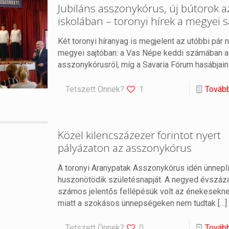
Jubiláns asszonykórus, új bútorok a
iskolában – toronyi hírek a megyei 
Két toronyi híranyag is megjelent az utóbbi pár 
megyei sajtóban: a Vas Népe keddi számában a 
asszonykórusról, míg a Savaria Fórum hasábjain
Tetszett Önnek?
1
Továb
Közel kilencszázezer forintot nyert
pályázaton az asszonykórus
A toronyi Aranypatak Asszonykórus idén ünnepl
huszonötödik születésnapját. A negyed évszáza
számos jelentős fellépésük volt az énekeseknek
miatt a szokásos ünnepségeken nem tudtak
[…]
Tetszett Önnek?
0
Továb