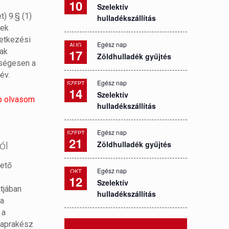
10
Szelektív
) 9.§ (1)
hulladékszállítás
yek
metkezési
Egész nap
AUG
nak
17
Zöldhulladék gyűjtés
ységesen a
év.
Egész nap
SZEPT
14
Szelektív
b olvasom
hulladékszállítás
Egész nap
SZEPT
21
ól
Zöldhulladék gyűjtés
mető
Egész nap
OKT
12
Szelektív
tjában
hulladékszállítás
 a
 a
 naprakész