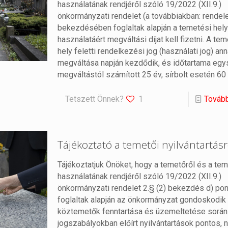
használatának rendjéről szóló 19/2022 (XII.9.)
önkormányzati rendelet (a továbbiakban: rendelet
bekezdésében foglaltak alapján a temetési hel
használatáért megváltási díjat kell fizetni. A te
hely feletti rendelkezési jog (használati jog) an
megváltása napján kezdődik, és időtartama eg
megváltástól számított 25 év, sírbolt esetén 60 
Tetszett Önnek?
1
Továb
Tájékoztató a temetői nyilvántartásr
Tájékoztatjuk Önöket, hogy a temetőről és a te
használatának rendjéről szóló 19/2022 (XII.9.)
önkormányzati rendelet 2.§ (2) bekezdés d) pon
foglaltak alapján az önkormányzat gondoskodik
köztemetők fenntartása és üzemeltetése során
jogszabályokban előírt nyilvántartások pontos,