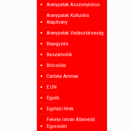
Aranypatak Asszonykórus
Aranypatak Kulturális
Alapítvány
Aranypatak Vadásztársaság
Bejegyzés
Beszámolók
Bölcsőde
Cantate Animae
E.ON
Egyéb
Egyházi hírek
Fekete István Állatvédő
Egyesület