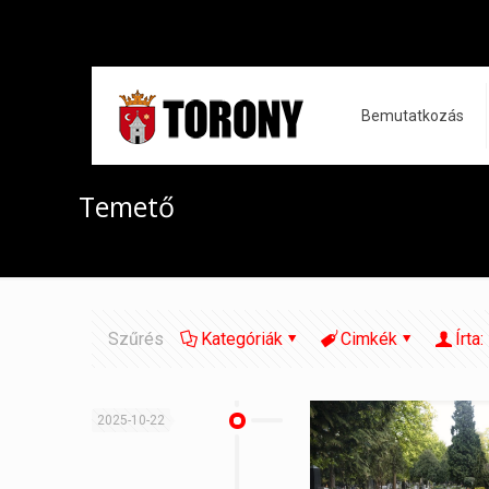
Bemutatkozás
Temető
Szűrés
Kategóriák
Cimkék
Írta:
2025-10-22