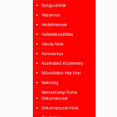
Gyógyszertár
Háziorvos
Hirdetmények
Hulladékszállítás
Iskolai hírek
Koronavírus
Közérdekű Közlemény
Művelődési Ház hírei
Nekrológ
Nemzetiségi Roma
Önkormányzat
Önkormányzati hírek