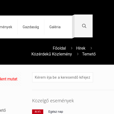
zmények
Gazdaság
Galéria
Főoldal
Hírek
Közérdekű Közlemény
Temető
ent mutat
Közelgő események
mető
Egész nap
AUG