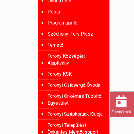
Óvoda hírei
Posta
Programajánló
Széchenyi Terv Plusz
Temető
Torony Községért
Alapítvány
Torony KSK
Toronyi Csicsergő Óvoda
Toronyi Önkéntes Tűzoltó
Egyesület
Események
Toronyi Szépkorúak Klubja
Toronyi Települési
Önkéntes Mentőcsoport