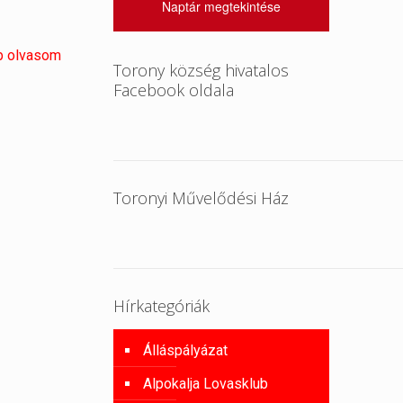
Naptár megtekintése
b olvasom
Torony község hivatalos
Facebook oldala
Toronyi Művelődési Ház
Hírkategóriák
Álláspályázat
Alpokalja Lovasklub