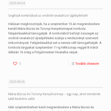
2025-09-04
Segítsük tombolával az ondódi ravatalozó újjáépítését!
Hálásan megköszönjük, ha a szeptember 13-án megrendezésre
kerülő Mária Búcsú és Toronyi Kenyérünnepet tombola
felajánlásaikkal támogatják. A tombolából befolyt összeget az
ondódi ravatalozó újraépítésére szánja a rendezvényt szervező
önkormányzat. Felajánlásukkal ezt a nemes célt támogathatják. A
tombola tárgyakat szeptember 11-ig hétköznap reggel 8 órától
délután 16 óráig a Polgármesteri Hivatalba várjuk.
0
Tovább olvasom
2025-08-26
Mária Búcsú és Toronyi Kenyérünnep – egy nap, ahol mindenki
talál kedvére valót
Idén szeptemberben kerül megrendezésre a Mária Búcsú és