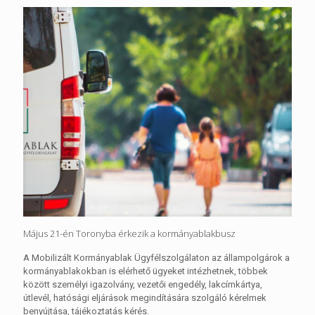
Május 21-én Toronyba érkezik a kormányablakbusz
A Mobilizált Kormányablak Ügyfélszolgálaton az állampolgárok a
kormányablakokban is elérhető ügyeket intézhetnek, többek
között személyi igazolvány, vezetői engedély, lakcímkártya,
útlevél, hatósági eljárások megindítására szolgáló kérelmek
benyújtása, tájékoztatás kérés.