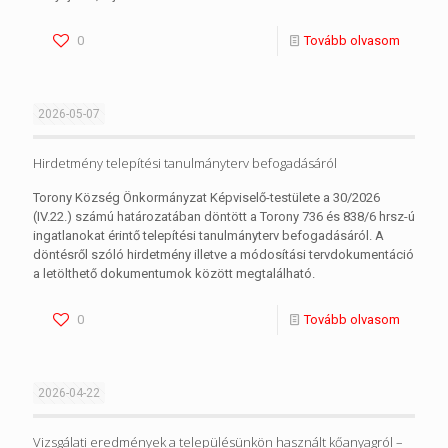
0
Tovább olvasom
2026-05-07
Hirdetmény telepítési tanulmányterv befogadásáról
Torony Község Önkormányzat Képviselő-testülete a 30/2026
(IV.22.) számú határozatában döntött a Torony 736 és 838/6 hrsz-ú
ingatlanokat érintő telepítési tanulmányterv befogadásáról. A
döntésről szóló hirdetmény illetve a módosítási tervdokumentáció
a letölthető dokumentumok között megtalálható.
0
Tovább olvasom
2026-04-22
Vizsgálati eredmények a településünkön használt kőanyagról –