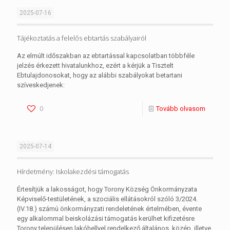
2025-07-16
Tájékoztatás a felelős ebtartás szabályairól
Az elmúlt időszakban az ebtartással kapcsolatban többféle
jelzés érkezett hivatalunkhoz, ezért a kérjük a Tisztelt
Ebtulajdonosokat, hogy az alábbi szabályokat betartani
szíveskedjenek:
0
Tovább olvasom
2025-07-14
Hírdetmény: Iskolakezdési támogatás
Értesítjük a lakosságot, hogy Torony Község Önkormányzata
Képviselő-testületének, a szociális ellátásokról szóló 3/2024.
(IV.18.) számú önkormányzati rendeletének értelmében, évente
egy alkalommal beiskolázási támogatás kerülhet kifizetésre
Torony településen lakóhellyel rendelkező általános, közép, illetve