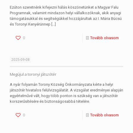
Ezúton szeretnénk kifejezni hálás köszönetünket a Magyar Falu
Programnak, valamint mindazon helyi vállalkozóknak, akik anyagi
támogatásukkal és segítségükkel hozzájárultak az I. Mária Búcsú
és Toronyi Kenyérünnep
[…]
0
Tovább olvasom
2025-09-08
Megújul a toronyi játszótér
A nyár folyamán Torony Község Önkormányzata kérte a helyi
játszótér hivatalos felülvizsgálatát. A vizsgálat eredményei alapján
egyértelművé vált, hogy több ponton is szükség van a játszótér
korszerűsítésére és biztonságosabbá tételére.
0
Tovább olvasom