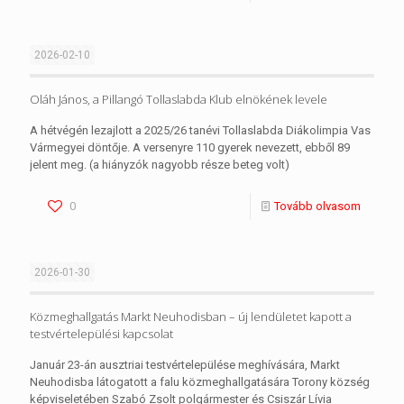
2026-02-10
Oláh János, a Pillangó Tollaslabda Klub elnökének levele
A hétvégén lezajlott a 2025/26 tanévi Tollaslabda Diákolimpia Vas
Vármegyei döntője. A versenyre 110 gyerek nevezett, ebből 89
jelent meg. (a hiányzók nagyobb része beteg volt)
0
Tovább olvasom
2026-01-30
Közmeghallgatás Markt Neuhodisban – új lendületet kapott a
testvértelepülési kapcsolat
Január 23-án ausztriai testvértelepülése meghívására, Markt
Neuhodisba látogatott a falu közmeghallgatására Torony község
képviseletében Szabó Zsolt polgármester és Csiszár Lívia