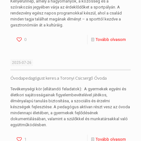
Kenyérünnep, amely a hagyományok, a közösség és a
szórakozás jegyében várja az érdeklődőket a sportpályán. A
rendezvény egész napos programokkal készül, ahol a család
minden tagja találhat magának élményt – a sporttól kezdve a
gasztronómián át a kultúráig.
0
Tovább olvasom
2025-07-26
Óvodapedagógust keres a Toronyi Csicsergő Óvoda
Tevékenységi kör (ellátandó feladatok): A gyermekek egyéni és
életkori sajátosságainak figyelembevételével játékos,
élményalapú tanulás biztosítása, a szociális és érzelmi
készségek fejlesztése. A pedagógus aktívan részt vesz az óvoda
mindennapi életében, a gyermekek fejlődésének
dokumentálásában, valamint a szülőkkel és munkatársakkal való
együttműködésben.
1
Tovább olvasom