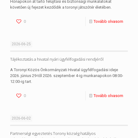
Hónapokon át tartó felújítási és biztonsági munkálatokat
követően új fejezet kezdődik a toronyi játszótér életében.
0
Tovább olvasom
2026-06-25
Tájékoztatás a hivatal nyári ügyfélfogadási rendjéről
A Toronyi Közös Önkormányzati Hivatal ügyfélfogadási ideje
2026. június 29-től 2026. szeptember 4-ig munkanapokon 08:00-
12:00-ig tart.
0
Tovább olvasom
2026-06-02
Partnerségi egyeztetés Torony község hatályos