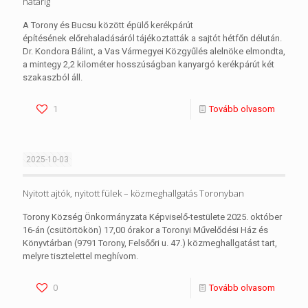
határig
A Torony és Bucsu között épülő kerékpárút
építésének előrehaladásáról tájékoztatták a sajtót hétfőn délután.
Dr. Kondora Bálint, a Vas Vármegyei Közgyűlés alelnöke elmondta,
a mintegy 2,2 kilométer hosszúságban kanyargó kerékpárút két
szakaszból áll.
1
Tovább olvasom
2025-10-03
Nyitott ajtók, nyitott fülek – közmeghallgatás Toronyban
Torony Község Önkormányzata Képviselő-testülete 2025. október
16-án (csütörtökön) 17,00 órakor a Toronyi Művelődési Ház és
Könyvtárban (9791 Torony, Felsőőri u. 47.) közmeghallgatást tart,
melyre tisztelettel meghívom.
0
Tovább olvasom