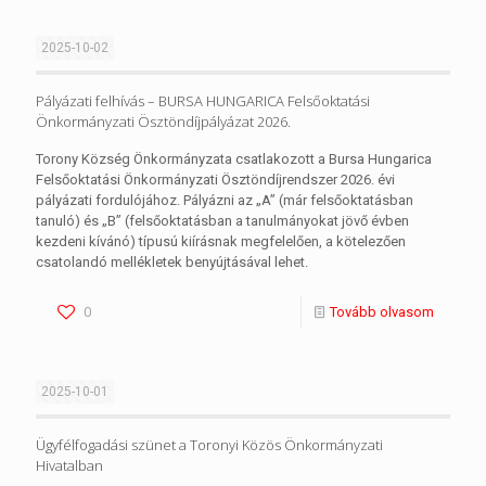
2025-10-02
Pályázati felhívás – BURSA HUNGARICA Felsőoktatási
Önkormányzati Ösztöndíjpályázat 2026.
Torony Község Önkormányzata csatlakozott a Bursa Hungarica
Felsőoktatási Önkormányzati Ösztöndíjrendszer 2026. évi
pályázati fordulójához. Pályázni az „A” (már felsőoktatásban
tanuló) és „B” (felsőoktatásban a tanulmányokat jövő évben
kezdeni kívánó) típusú kiírásnak megfelelően, a kötelezően
csatolandó mellékletek benyújtásával lehet.
0
Tovább olvasom
2025-10-01
Ügyfélfogadási szünet a Toronyi Közös Önkormányzati
Hivatalban