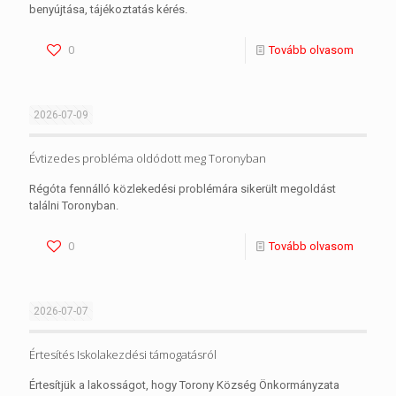
benyújtása, tájékoztatás kérés.
0
Tovább olvasom
2026-07-09
Évtizedes probléma oldódott meg Toronyban
Régóta fennálló közlekedési problémára sikerült megoldást
találni Toronyban.
0
Tovább olvasom
2026-07-07
Értesítés Iskolakezdési támogatásról
Értesítjük a lakosságot, hogy Torony Község Önkormányzata