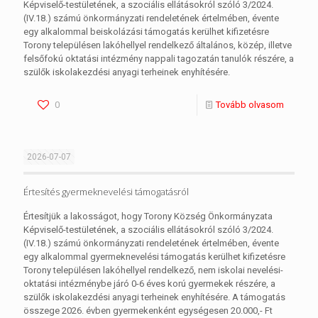
Képviselő-testületének, a szociális ellátásokról szóló 3/2024.
(IV.18.) számú önkormányzati rendeletének értelmében, évente
egy alkalommal beiskolázási támogatás kerülhet kifizetésre
Torony településen lakóhellyel rendelkező általános, közép, illetve
felsőfokú oktatási intézmény nappali tagozatán tanulók részére, a
szülők iskolakezdési anyagi terheinek enyhítésére.
0
Tovább olvasom
2026-07-07
Értesítés gyermeknevelési támogatásról
Értesítjük a lakosságot, hogy Torony Község Önkormányzata
Képviselő-testületének, a szociális ellátásokról szóló 3/2024.
(IV.18.) számú önkormányzati rendeletének értelmében, évente
egy alkalommal gyermeknevelési támogatás kerülhet kifizetésre
Torony településen lakóhellyel rendelkező, nem iskolai nevelési-
oktatási intézménybe járó 0-6 éves korú gyermekek részére, a
szülők iskolakezdési anyagi terheinek enyhítésére. A támogatás
összege 2026. évben gyermekenként egységesen 20.000,- Ft