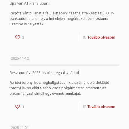
Újra van ATM a faluban!
Régóta várt pillanat a falu életében: használatra kész az új OTP-
bankautomata, amely a hét elején megérkezett és mostanra
üzembe is helyezték.
2
Tovább olvasom
2025-11-12
Beszámoló a 2025-ös közmeghallgatásról
Az idei toronyi közmeghallgatáson kis számú, de érdeklődő
toronyi lakos előtt Szabó Zsolt polgármester ismertette az
önkormányzat elmúlt egy évének munkáját.
1
Tovább olvasom
2025-11-01