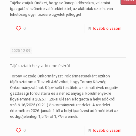
Események
Tájékoztatjuk Önöket, hogy az ünnepi időszakra, valamint
igazgatási szünetre való tekintettel, az alábbiak szerint van
lehetőség ügyintézésre ügyeleti jelleggel
0
Tovább olvasom
2025-12-09
Tájékoztató helyi adó emeléséről
Torony Község Önkormányzat Polgármestereként ezúton
tájékoztatom a Tisztelt Adózókat, hogy Torony Község
Önkormányzatának Képviselő-testülete az elmúlt évek negatív
gazdasági fordulataira és a nehéz anyagai körülményekre
figyelemmel a 2025.11.20-ai ülésén elfogadta a helyi adókról
szóló 16/2025.(XI.21.) önkormányzati rendelet. A rendelet
értelmében 2026. január 1-től a helyi iparűzési adó mértékét az
eddigi/jelenlegi 1,5 %-ról 1,7%-ra emeli.
0
Tovább olvasom