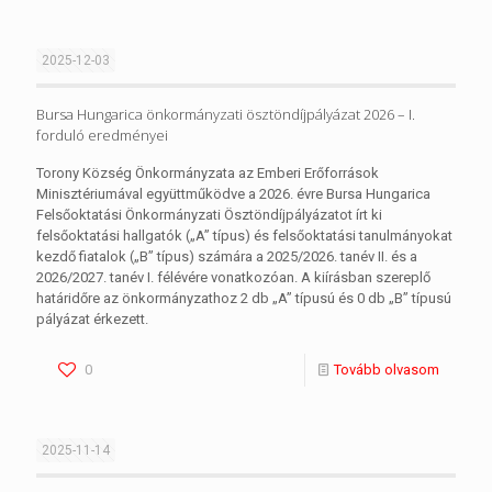
2025-12-03
Bursa Hungarica önkormányzati ösztöndíjpályázat 2026 – I.
forduló eredményei
Torony Község Önkormányzata az Emberi Erőforrások
Minisztériumával együttműködve a 2026. évre Bursa Hungarica
Felsőoktatási Önkormányzati Ösztöndíjpályázatot írt ki
felsőoktatási hallgatók („A” típus) és felsőoktatási tanulmányokat
kezdő fiatalok („B” típus) számára a 2025/2026. tanév II. és a
2026/2027. tanév I. félévére vonatkozóan. A kiírásban szereplő
határidőre az önkormányzathoz 2 db „A” típusú és 0 db „B” típusú
pályázat érkezett.
0
Tovább olvasom
2025-11-14