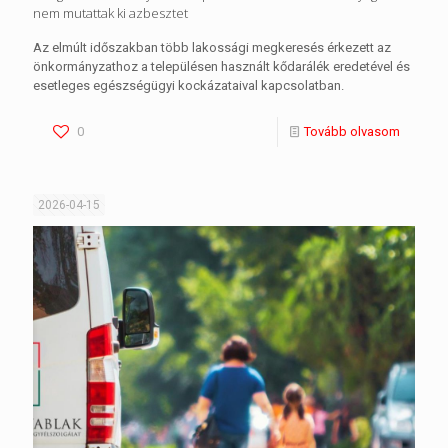
nem mutattak ki azbesztet
Az elmúlt időszakban több lakossági megkeresés érkezett az
önkormányzathoz a településen használt kődarálék eredetével és
esetleges egészségügyi kockázataival kapcsolatban.
0
Tovább olvasom
2026-04-15