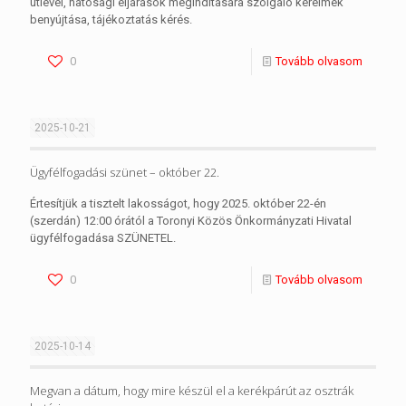
útlevél, hatósági eljárások megindítására szolgáló kérelmek
benyújtása, tájékoztatás kérés.
0
Tovább olvasom
2025-10-21
Ügyfélfogadási szünet – október 22.
Értesítjük a tisztelt lakosságot, hogy 2025. október 22-én
(szerdán) 12:00 órától a Toronyi Közös Önkormányzati Hivatal
ügyfélfogadása SZÜNETEL.
0
Tovább olvasom
2025-10-14
Megvan a dátum, hogy mire készül el a kerékpárút az osztrák