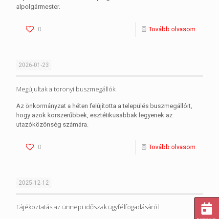
alpolgármester.
0
Tovább olvasom
2026-01-23
Megújultak a toronyi buszmegállók
Az önkormányzat a héten felújította a település buszmegállóit,
hogy azok korszerűbbek, esztétikusabbak legyenek az
utazóközönség számára.
0
Tovább olvasom
2025-12-12
Tájékoztatás az ünnepi időszak ügyfélfogadásáról