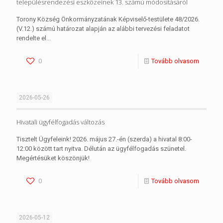
településrendezési eszközeinek 13. számú módosításáról
Torony Község Önkormányzatának Képviselő-testülete 48/2026.
(V.12.) számú határozat alapján az alábbi tervezési feladatot
rendelte el...
0
Tovább olvasom
2026-05-26
Hivatali ügyfélfogadás változás
Tisztelt Ügyfeleink! 2026. május 27.-én (szerda) a hivatal 8:00-
12:00 között tart nyitva. Délután az ügyfélfogadás szünetel.
Megértésüket köszönjük!
0
Tovább olvasom
2026-05-12