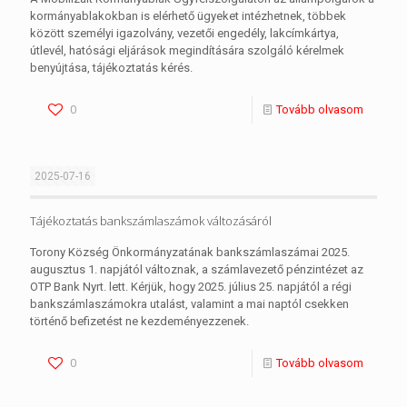
kormányablakokban is elérhető ügyeket intézhetnek, többek
között személyi igazolvány, vezetői engedély, lakcímkártya,
útlevél, hatósági eljárások megindítására szolgáló kérelmek
benyújtása, tájékoztatás kérés.
0
Tovább olvasom
2025-07-16
Tájékoztatás bankszámlaszámok változásáról
Torony Község Önkormányzatának bankszámlaszámai 2025.
augusztus 1. napjától változnak, a számlavezető pénzintézet az
OTP Bank Nyrt. lett. Kérjük, hogy 2025. július 25. napjától a régi
bankszámlaszámokra utalást, valamint a mai naptól csekken
történő befizetést ne kezdeményezzenek.
0
Tovább olvasom