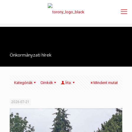
Önkormányzati hírek
Kategóriák
Cimkék
Írta:
Mindent mutat
2026-07-21