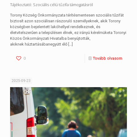
Tájékoztató: Szociális célú tűzifa támogatásról
Torony Község Önkormányzata térítésmentesen szociális tűzifát
biztosít azon szociálisan rászoruló személyeknek, akik Torony
községben bejelentett lakóhellyel rendelkeznek, és
életvitelszerűen a településen élnek, ez irányú kérelmüketa Toronyi
Közös Önkormányzati Hivatalba benyújtották,
akiknek háztartásábanegyütt élő
[…]
0
Tovább olvasom
2025-09-23