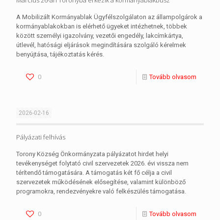
Március 26-án Toronyba érkezik a kormányablakbusz
A Mobilizált Kormányablak Ügyfélszolgálaton az állampolgárok a
kormányablakokban is elérhető ügyeket intézhetnek, többek
között személyi igazolvány, vezetői engedély, lakcímkártya,
útlevél, hatósági eljárások megindítására szolgáló kérelmek
benyújtása, tájékoztatás kérés.
0
Tovább olvasom
2026-02-16
Pályázati felhívás
Torony Község Önkormányzata pályázatot hirdet helyi
tevékenységet folytató civil szervezetek 2026. évi vissza nem
térítendő támogatására. A támogatás két fő célja a civil
szervezetek működésének elősegítése, valamint különböző
programokra, rendezvényekre való felkészülés támogatása.
0
Tovább olvasom