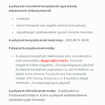
A pályázat részeként benyújtandó igazolások,
alátámasztó dokumentumok:
önéletrajz
Három hónapnál nem régebbi erkölcsi bizonyítvány
végzettséget, szakképesítést igazoló okiratok másolata
A pályázat benyújtásának határideje:
2025.08.15. 00:00
Pályázat benyújtásának módja:
A pályázat benyújtható elektronikus úton, a következő e-
mail címre küldve:
aljegyzo@tororny.hu
. Az e-mail
tárgyában kérjük megjelölni: „Óvodapedagógusi pályázat”.
A pályázat benyújtható papíralapon is, zárt borítékban, az
alábbi címre címezve: Toronyi Közös Önkormányzati
Hivatal: 9791 Torony, Rohonczi u. 6. A borítékon kérjük
feltüntetni: „Óvodapedagógusi pályázat”.
A pályázat elbírálásának módja:
A pályázatot az
Óvodavezető bírálja el. A kiíró a pályázat eredménytelenné
nyilvánítási jogát fenntartja.