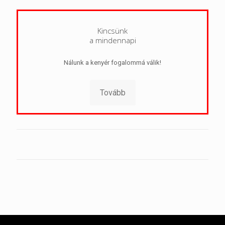
Kincsünk
a mindennapi
Nálunk a kenyér fogalommá válik!
Tovább