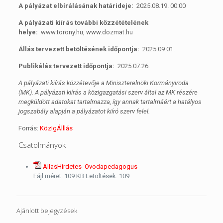
A pályázat elbírálásának határideje:
2025.08.19. 00:00
A pályázati kiírás további közzétételének
helye:
www.torony.hu, www.dozmat.hu
Állás tervezett betöltésének időpontja:
2025.09.01.
Publikálás tervezett időpontja:
2025.07.26.
A pályázati kiírás közzétevője a Miniszterelnöki Kormányiroda
(MK). A pályázati kiírás a közigazgatási szerv által az MK részére
megküldött adatokat tartalmazza, így annak tartalmáért a hatályos
jogszabály alapján a pályázatot kiíró szerv felel.
Forrás:
KözIgÁlllás
Csatolmányok
AllasHirdetes_Ovodapedagogus
Fájl méret:
109 KB
Letöltések:
109
Ajánlott bejegyzések