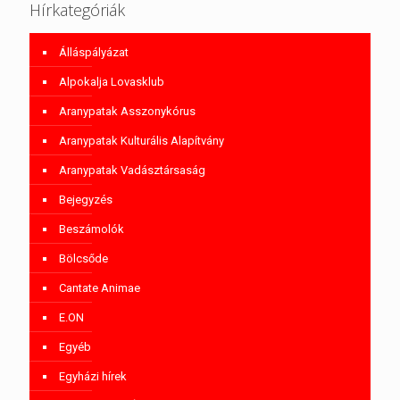
Hírkategóriák
Álláspályázat
Alpokalja Lovasklub
Aranypatak Asszonykórus
Aranypatak Kulturális Alapítvány
Aranypatak Vadásztársaság
Bejegyzés
Beszámolók
Bölcsőde
Cantate Animae
E.ON
Egyéb
Egyházi hírek