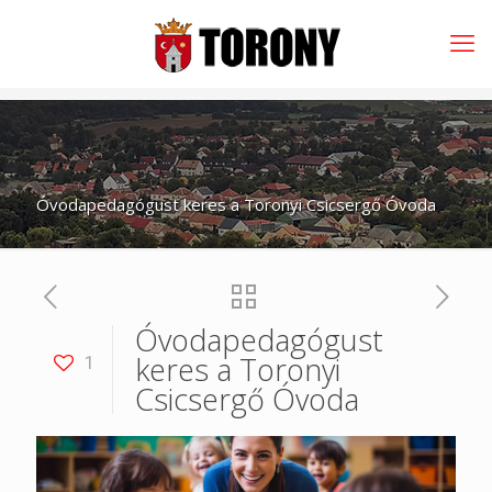
Óvodapedagógust keres a Toronyi Csicsergő Óvoda
Óvodapedagógust
keres a Toronyi
1
Csicsergő Óvoda