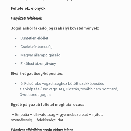
Feltételek, előnyök
Pályázati feltételek
Jogállásból fakadó jogszabályi követelmények:
Büntetlen előélet
Cselekvőképesség
Magyar állampolgárság
Erkölcsi bizonyítvány
Elvárt végzettség/képesítés:
6. Felsőfokú végzettséghez kötött szakképesítés
alapképzés (Bsc vagy BA), Oktatás, tovább nem bontható,
Óvodapedagógus
Egyéb pályázati feltétel meghatározása:
– Empátia – elhivatottság – gyermekszeretet – nyitott
személyiség – felelősségtudat
Pályázat elbírálása során előnyt jelent