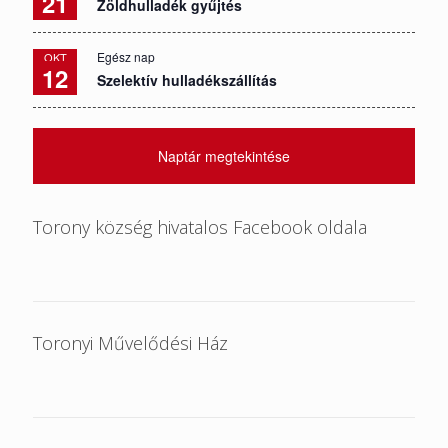
21
Zöldhulladék gyűjtés
Egész nap
OKT
12
Szelektív hulladékszállítás
Naptár megtekintése
Torony község hivatalos Facebook oldala
Toronyi Művelődési Ház