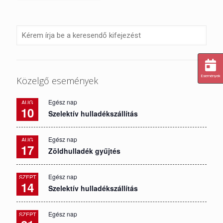
Események
Közelgő események
Egész nap
AUG
10
Szelektív hulladékszállítás
Egész nap
AUG
17
Zöldhulladék gyűjtés
Egész nap
SZEPT
14
Szelektív hulladékszállítás
Egész nap
SZEPT