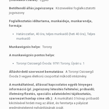
Betöltendő állás jogviszonya:
Köznevelési foglalkoztatotti
jogviszony
Foglalkoztatás időtartama, munkaideje, munkarendje,
formája:
Határozatlan, 40 óra, teljes munkaidő (heti 40 óra), Teljes
munkaidő
Munkavégzés helye:
Torony
A munkavégzés pontos helye:
Toronyi Csicsergő Óvoda: 9791 Torony, Újvári u. 1
Álláshirdető szervezet bemutatása:
A Toronyi Csicsergő
Óvoda 3 vegyes életkorú csoporttal működő intézmény.
A munkáltatóval, állással kapcsolatos egyéb lényeges
információ (pl. jogviszony létesítés feltételei; próbaidő;
illetmény/fizetés, speciális adatvédelmi tájékoztatás,
szervezet honlap címe stb.):
A munkáltató 3 hónap próbaidő
kikötésével hirdeti meg az állást, és fenntartja a pályázat
eredménytelenné nyilvánításának jogát.