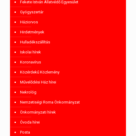
Fekete István Állatvédő Egyesület
Gyógyszertár
Háziorvos
Hirdetmények
Hulladékszállítás
Iskolai hírek
Koronavírus
Közérdekű Közlemény
Művelődési Ház hírei
Nekrológ
Nemzetiségi Roma Önkormányzat
Önkormányzati hírek
Óvoda hírei
Posta