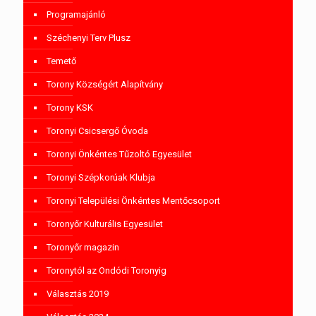
Programajánló
Széchenyi Terv Plusz
Temető
Torony Községért Alapítvány
Torony KSK
Toronyi Csicsergő Óvoda
Toronyi Önkéntes Tűzoltó Egyesület
Toronyi Szépkorúak Klubja
Toronyi Települési Önkéntes Mentőcsoport
Toronyőr Kulturális Egyesület
Toronyőr magazin
Toronytól az Ondódi Toronyig
Választás 2019