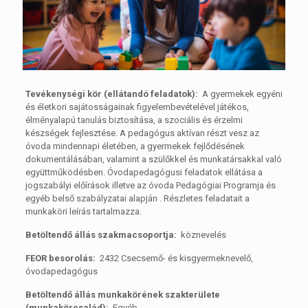
Tevékenységi kör (ellátandó feladatok):
A gyermekek egyéni
és életkori sajátosságainak figyelembevételével játékos,
élményalapú tanulás biztosítása, a szociális és érzelmi
készségek fejlesztése. A pedagógus aktívan részt vesz az
óvoda mindennapi életében, a gyermekek fejlődésének
dokumentálásában, valamint a szülőkkel és munkatársakkal való
együttműködésben. Óvodapedagógusi feladatok ellátása a
jogszabályi előírások illetve az óvoda Pedagógiai Programja és
egyéb belső szabályzatai alapján . Részletes feladatait a
munkaköri leírás tartalmazza.
Betöltendő állás szakmacsoportja:
köznevelés
FEOR besorolás:
2432 Csecsemő- és kisgyermeknevelő,
óvodapedagógus
Betöltendő állás munkakörének szakterülete
(munkakörcsalád):
Egyéb