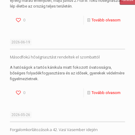
éjfélig marad érvényben, majd június 27-től III. fokú hőségriasztás
Események
lép életbe az ország teljes területén.
0
Tovább olvasom
2026-06-19
Másodfokú hőségriasztást rendeltek el szombattól
A hatóságok a tartós kánikula miatt fokozott óvatosságra,
bőséges folyadékfogyasztásra és az idősek, gyerekek védelmére
figyelmeztetnek.
0
Tovább olvasom
2026-05-26
Forgalomkorlátozások a 42. Vasi Vasember idején