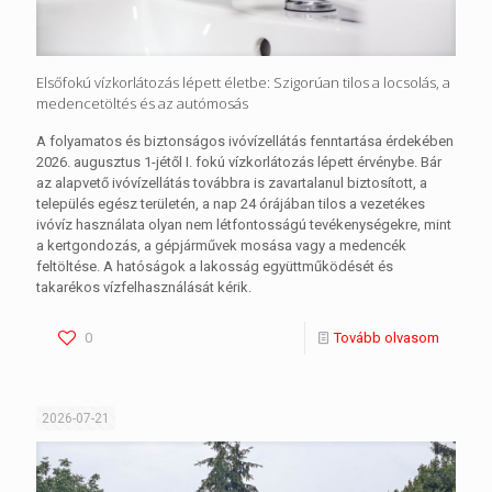
Elsőfokú vízkorlátozás lépett életbe: Szigorúan tilos a locsolás, a
medencetöltés és az autómosás
A folyamatos és biztonságos ivóvízellátás fenntartása érdekében
2026. augusztus 1-jétől I. fokú vízkorlátozás lépett érvénybe. Bár
az alapvető ivóvízellátás továbbra is zavartalanul biztosított, a
település egész területén, a nap 24 órájában tilos a vezetékes
ivóvíz használata olyan nem létfontosságú tevékenységekre, mint
a kertgondozás, a gépjárművek mosása vagy a medencék
feltöltése. A hatóságok a lakosság együttműködését és
takarékos vízfelhasználását kérik.
0
Tovább olvasom
2026-07-21