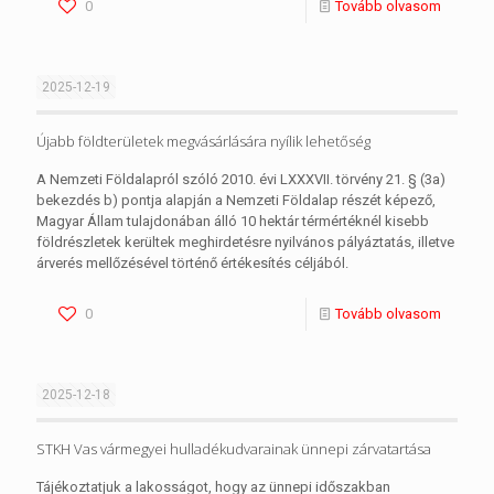
0
Tovább olvasom
2025-12-19
Újabb földterületek megvásárlására nyílik lehetőség
A Nemzeti Földalapról szóló 2010. évi LXXXVII. törvény 21. § (3a)
bekezdés b) pontja alapján a Nemzeti Földalap részét képező,
Magyar Állam tulajdonában álló 10 hektár térmértéknél kisebb
földrészletek kerültek meghirdetésre nyilvános pályáztatás, illetve
árverés mellőzésével történő értékesítés céljából.
0
Tovább olvasom
2025-12-18
STKH Vas vármegyei hulladékudvarainak ünnepi zárvatartása
Tájékoztatjuk a lakosságot, hogy az ünnepi időszakban