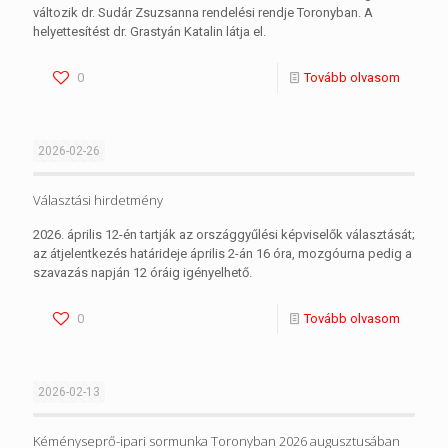
változik dr. Sudár Zsuzsanna rendelési rendje Toronyban. A
helyettesítést dr. Grastyán Katalin látja el.
0
Tovább olvasom
2026-02-26
Választási hirdetmény
2026. április 12-én tartják az országgyűlési képviselők választását;
az átjelentkezés határideje április 2-án 16 óra, mozgóurna pedig a
szavazás napján 12 óráig igényelhető.
0
Tovább olvasom
2026-02-13
Kéményseprő-ipari sormunka Toronyban 2026 augusztusában