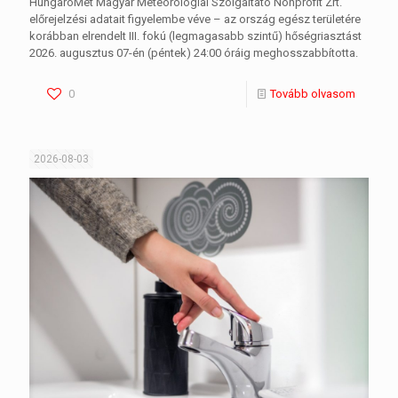
HungaroMet Magyar Meteorológiai Szolgáltató Nonprofit Zrt.
előrejelzési adatait figyelembe véve – az ország egész területére
korábban elrendelt III. fokú (legmagasabb szintű) hőségriasztást
2026. augusztus 07-én (péntek) 24:00 óráig meghosszabbította.
0
Tovább olvasom
2026-08-03