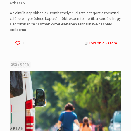
Azbeszt?
Az elmúlt napokban a Szombathelyen jelzett, antigorit azbeszttel
való szennyeződése kapcsán többekben felmerült a kérdés, hogy
a Toronyban felhasznált kőzet esetében fennállhat-e hasonló
probléma.
1
Tovább olvasom
2026-04-15