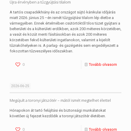
Újra érvényben a tűzgyújtási tilalom
A tartós csapadékhiány és az országot sújtó kánikulai időjárás
miatt 2026. június 25 –én ismét tűzgyújtási tilalom lép életbe a
vármegyében. Ennek értelmében csütörtöktől tilos tüzet gyújtani a
belterületi és a külterületi erdőkben, azok 200 méteres körzetében,
a vasút és közút menti fásításokban és azok 200 méteres
körzetében fekvő külterületi ingatlanokon, valamint a kijelölt
tűzrakóhelyeken is. A parlag- és gazégetés sem engedélyezett a
fokozottan tűzveszélyes időszakban.
0
Tovább olvasom
2026-06-25
Megújult a toronyi játszótér – mától ismét megtelhet élettel
Hónapokon át tartó felújítási és biztonsági munkálatokat
követően új fejezet kezdődik a toronyi játszótér életében.
0
Tovább olvasom