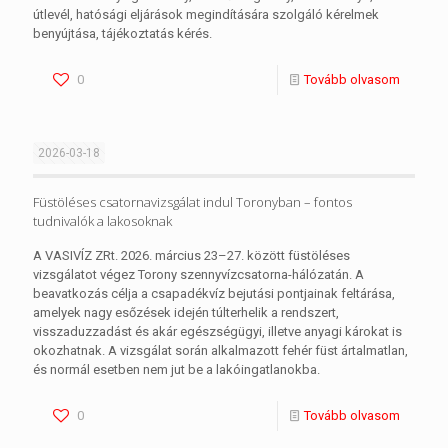
útlevél, hatósági eljárások megindítására szolgáló kérelmek
benyújtása, tájékoztatás kérés.
0
Tovább olvasom
2026-03-18
Füstöléses csatornavizsgálat indul Toronyban – fontos
tudnivalók a lakosoknak
A VASIVÍZ ZRt. 2026. március 23–27. között füstöléses
vizsgálatot végez Torony szennyvízcsatorna-hálózatán. A
beavatkozás célja a csapadékvíz bejutási pontjainak feltárása,
amelyek nagy esőzések idején túlterhelik a rendszert,
visszaduzzadást és akár egészségügyi, illetve anyagi károkat is
okozhatnak. A vizsgálat során alkalmazott fehér füst ártalmatlan,
és normál esetben nem jut be a lakóingatlanokba.
0
Tovább olvasom