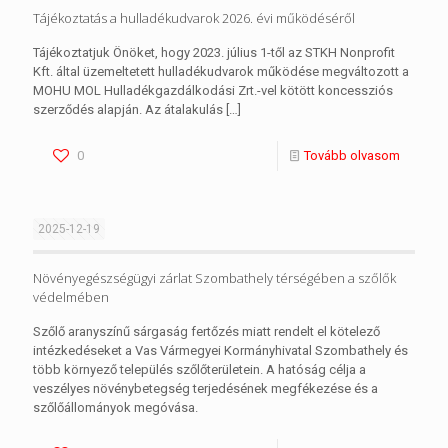
Tájékoztatás a hulladékudvarok 2026. évi működéséről
Tájékoztatjuk Önöket, hogy 2023. július 1-től az STKH Nonprofit
Kft. által üzemeltetett hulladékudvarok működése megváltozott a
MOHU MOL Hulladékgazdálkodási Zrt.-vel kötött koncessziós
szerződés alapján. Az átalakulás
[…]
0
Tovább olvasom
2025-12-19
Növényegészségügyi zárlat Szombathely térségében a szőlők
védelmében
Szőlő aranyszínű sárgaság fertőzés miatt rendelt el kötelező
intézkedéseket a Vas Vármegyei Kormányhivatal Szombathely és
több környező település szőlőterületein. A hatóság célja a
veszélyes növénybetegség terjedésének megfékezése és a
szőlőállományok megóvása.