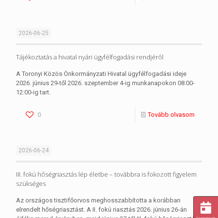
2026-06-25
Tájékoztatás a hivatal nyári ügyfélfogadási rendjéről
A Toronyi Közös Önkormányzati Hivatal ügyfélfogadási ideje
2026. június 29-től 2026. szeptember 4-ig munkanapokon 08:00-
12:00-ig tart.
0
Tovább olvasom
2026-06-24
III. fokú hőségriasztás lép életbe – továbbra is fokozott figyelem
szükséges
Az országos tisztifőorvos meghosszabbította a korábban
elrendelt hőségriasztást. A II. fokú riasztás 2026. június 26-án