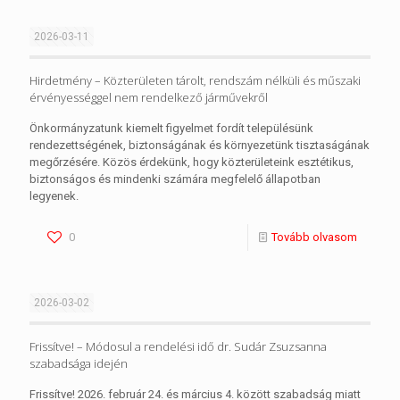
2026-03-11
Hirdetmény – Közterületen tárolt, rendszám nélküli és műszaki
érvényességgel nem rendelkező járművekről
Önkormányzatunk kiemelt figyelmet fordít településünk
rendezettségének, biztonságának és környezetünk tisztaságának
megőrzésére. Közös érdekünk, hogy közterületeink esztétikus,
biztonságos és mindenki számára megfelelő állapotban
legyenek.
0
Tovább olvasom
2026-03-02
Frissítve! – Módosul a rendelési idő dr. Sudár Zsuzsanna
szabadsága idején
Frissítve! 2026. február 24. és március 4. között szabadság miatt