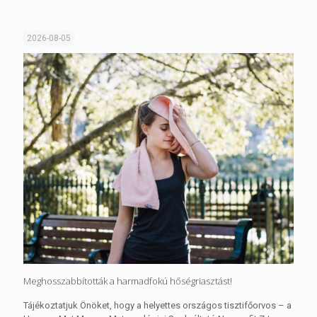
2026-08-05
Meghosszabbították a harmadfokú hőségriasztást!
Tájékoztatjuk Önöket, hogy a helyettes országos tisztifőorvos – a