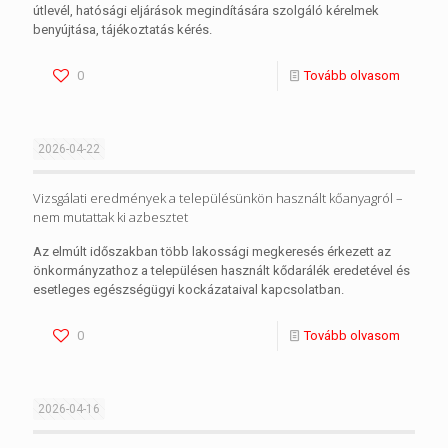
útlevél, hatósági eljárások megindítására szolgáló kérelmek
benyújtása, tájékoztatás kérés.
0
Tovább olvasom
2026-04-22
Vizsgálati eredmények a településünkön használt kőanyagról –
nem mutattak ki azbesztet
Az elmúlt időszakban több lakossági megkeresés érkezett az
önkormányzathoz a településen használt kődarálék eredetével és
esetleges egészségügyi kockázataival kapcsolatban.
0
Tovább olvasom
2026-04-16