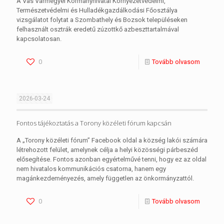
A Vas Vármegyei Kormányhivatal Környezetvédelmi,
Természetvédelmi és Hulladékgazdálkodási Főosztálya
vizsgálatot folytat a Szombathely és Bozsok településeken
felhasznált osztrák eredetű zúzottkő azbeszttartalmával
kapcsolatosan.
0
Tovább olvasom
2026-03-24
Fontos tájékoztatás a Torony közéleti fórum kapcsán
A „Torony közéleti fórum” Facebook oldal a község lakói számára
létrehozott felület, amelynek célja a helyi közösségi párbeszéd
elősegítése. Fontos azonban egyértelművé tenni, hogy ez az oldal
nem hivatalos kommunikációs csatorna, hanem egy
magánkezdeményezés, amely független az önkormányzattól.
0
Tovább olvasom