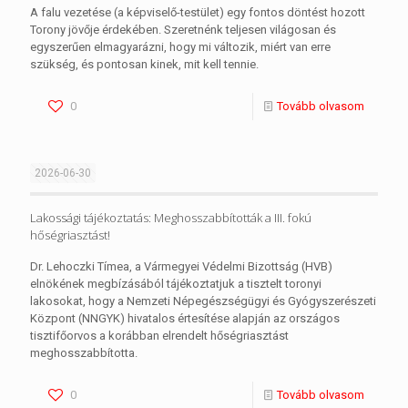
A falu vezetése (a képviselő-testület) egy fontos döntést hozott
Torony jövője érdekében. Szeretnénk teljesen világosan és
egyszerűen elmagyarázni, hogy mi változik, miért van erre
szükség, és pontosan kinek, mit kell tennie.
0
Tovább olvasom
2026-06-30
Lakossági tájékoztatás: Meghosszabbították a III. fokú
hőségriasztást!
Dr. Lehoczki Tímea, a Vármegyei Védelmi Bizottság (HVB)
elnökének megbízásából tájékoztatjuk a tisztelt toronyi
lakosokat, hogy a Nemzeti Népegészségügyi és Gyógyszerészeti
Központ (NNGYK) hivatalos értesítése alapján az országos
tisztifőorvos a korábban elrendelt hőségriasztást
meghosszabbította.
0
Tovább olvasom