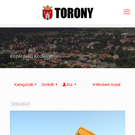
Közérdekű Közlemény
Kategóriák
Cimkék
Írta:
Mindent mutat
2026-08-07