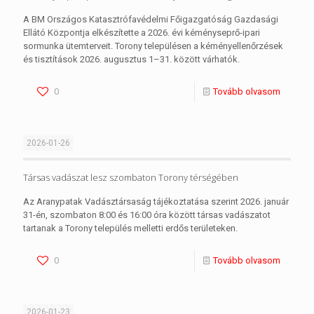
A BM Országos Katasztrófavédelmi Főigazgatóság Gazdasági
Ellátó Központja elkészítette a 2026. évi kéményseprő-ipari
sormunka ütemterveit. Torony településen a kéményellenőrzések
és tisztítások 2026. augusztus 1–31. között várhatók.
0
Tovább olvasom
2026-01-26
Társas vadászat lesz szombaton Torony térségében
Az Aranypatak Vadásztársaság tájékoztatása szerint 2026. január
31-én, szombaton 8:00 és 16:00 óra között társas vadászatot
tartanak a Torony település melletti erdős területeken.
0
Tovább olvasom
2026-01-23