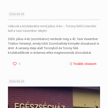
2026-06-29
Változik a közlekedési rend július 4-én – Torony felől is kerülni
kell a Vasi Vasember idején
2026. július 4-én (szombaton) rendezik meg a 42. Vasi Vasember
Triatlon Versenyt, amely több Szombathely környéki útszakaszt is
érint. A verseny ideje alatt Toronyból és Torony felé
közlekedőknek is érdemes előre megtervezniük útvonalukat.
0
Tovább olvasom
2026-06-29