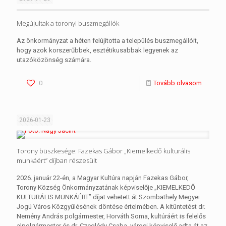
Megújultak a toronyi buszmegállók
Az önkormányzat a héten felújította a település buszmegállóit,
hogy azok korszerűbbek, esztétikusabbak legyenek az
utazóközönség számára.
0
Tovább olvasom
2026-01-23
Torony büszkesége: Fazekas Gábor „Kiemelkedő kulturális
munkáért” díjban részesült
2026. január 22-én, a Magyar Kultúra napján Fazekas Gábor,
Torony Község Önkormányzatának képviselője „KIEMELKEDŐ
KULTURÁLIS MUNKÁÉRT” díjat vehetett át Szombathely Megyei
Jogú Város Közgyűlésének döntése értelmében. A kitüntetést dr.
Nemény András polgármester, Horváth Soma, kultúráért is felelős
alpolgármester és dr. Czeglédy Csaba, városi képviselő adta át az