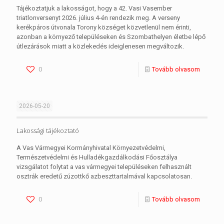
Tájékoztatjuk a lakosságot, hogy a 42. Vasi Vasember
triatlonversenyt 2026. július 4-én rendezik meg. A verseny
kerékpáros útvonala Torony községet közvetlenül nem érinti,
azonban a környező településeken és Szombathelyen életbe lépő
útlezárások miatt a közlekedés ideiglenesen megváltozik.
0
Tovább olvasom
2026-05-20
Lakossági tájékoztató
A Vas Vármegyei Kormányhivatal Környezetvédelmi,
Természetvédelmi és Hulladékgazdálkodási Főosztálya
vizsgálatot folytat a vas vármegyei településeken felhasznált
osztrák eredetű zúzottkő azbeszttartalmával kapcsolatosan.
0
Tovább olvasom