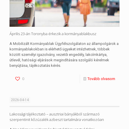
Április 23-án Toronyba érkezik a kormányablakbusz
A Mobilizált Kormányablak Ügyfélszolgálaton az állampolgárok a
kormányablakokban is elérhető ügyeket intézhetnek, többek
között személyi igazolvány, vezetői engedély, lakcímkártya,
útlevél, hatósági eljárások megindítására szolgáló kérelmek
benyújtása, tájékoztatás kérés.
0
Tovább olvasom
2026-04-14
Lakossági tájékoztató – ausztriai bányákból származó
szerpentinit kőzúzalék azbeszt tartalmára vonatkozóan