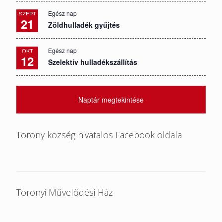
Egész nap
SZEPT
21
Zöldhulladék gyűjtés
Egész nap
OKT
12
Szelektív hulladékszállítás
Naptár megtekintése
Torony község hivatalos Facebook oldala
Toronyi Művelődési Ház