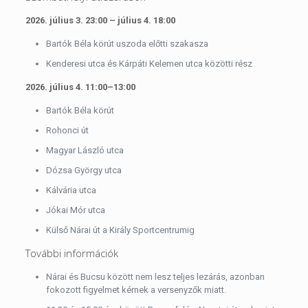
2026. július 3. 23:00 – július 4. 18:00
Bartók Béla körút uszoda előtti szakasza
Kenderesi utca és Kárpáti Kelemen utca közötti rész
2026. július 4. 11:00–13:00
Bartók Béla körút
Rohonci út
Magyar László utca
Dózsa György utca
Kálvária utca
Jókai Mór utca
Külső Nárai út a Király Sportcentrumig
További információk
Nárai és Bucsu között nem lesz teljes lezárás, azonban
fokozott figyelmet kérnek a versenyzők miatt.