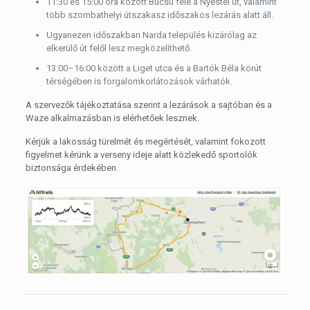
11:30 és 15:00 óra között Bucsu felé a Nyestei út, valamint
több szombathelyi útszakasz időszakos lezárás alatt áll.
Ugyanezen időszakban Narda település kizárólag az
elkerülő út felől lesz megközelíthető.
13:00–16:00 között a Liget utca és a Bartók Béla körút
térségében is forgalomkorlátozások várhatók.
A szervezők tájékoztatása szerint a lezárások a sajtóban és a
Waze alkalmazásban is elérhetőek lesznek.
Kérjük a lakosság türelmét és megértését, valamint fokozott
figyelmet kérünk a verseny ideje alatt közlekedő sportolók
biztonsága érdekében.