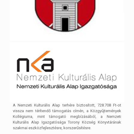
A Nemzeti Kulturális Alap terhére biztosított, 728.708 Ft-ot
vissza nem térítendő támogatás címén, a Közgyűjtemények
Kollégiuma, mint támogató megbízásából, a Nemzeti
Kulturális Alap Igazgatósága Torony Község Könyvtárának
szakmai eszközfejlesztésre, korszerűsítésre.