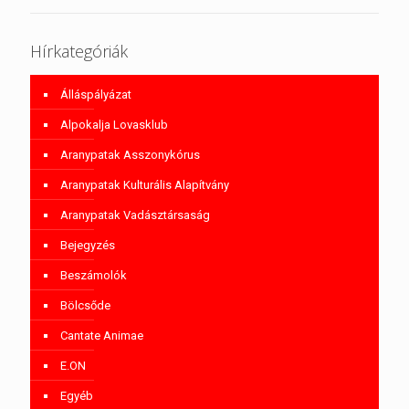
Hírkategóriák
Álláspályázat
Alpokalja Lovasklub
Aranypatak Asszonykórus
Aranypatak Kulturális Alapítvány
Aranypatak Vadásztársaság
Bejegyzés
Beszámolók
Bölcsőde
Cantate Animae
E.ON
Egyéb