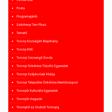
Posta
Programajánló
Széchenyi Terv Plusz
Temető
Torony Községért Alapítvány
Torony KSK
Toronyi Csicsergő Óvoda
Toronyi Önkéntes Tűzoltó Egyesület
Toronyi Szépkorúak Klubja
Toronyi Települési Önkéntes Mentőcsoport
Toronyőr Kulturális Egyesület
Toronyőr magazin
Toronytól az Ondódi Toronyig