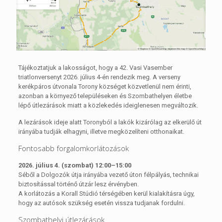
Tájékoztatjuk a lakosságot, hogy a 42. Vasi Vasember
triatlonversenyt 2026. július 4-én rendezik meg. A verseny
kerékpáros útvonala Torony községet közvetlenül nem érinti,
azonban a környező településeken és Szombathelyen életbe
lépő útlezárások miatt a közlekedés ideiglenesen megváltozik.
A lezárások ideje alatt Toronyból a lakók kizárólag az elkerülő út
irányába tudják elhagyni, illetve megközelíteni otthonaikat.
Fontosabb forgalomkorlátozások
2026. július 4. (szombat) 12:00–15:00
Séből a Dolgozók útja irányába vezető úton félpályás, technikai
biztosítással történő útzár lesz érvényben.
A korlátozás a Korall Stúdió térségében kerül kialakításra úgy,
hogy az autósok szükség esetén vissza tudjanak fordulni.
Szombathelyi útlezárások