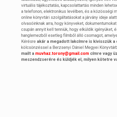
virtuális tájékoztatás, kapcsolattartás minden lehet
a telefonon, elektronikus levélben, és a közösségi 
online könyvtári szolgáltatásokat a járvány ideje al
olvasóinknak arra, hogy könyveket, dokumentumokat 
csupán annyit kell tenniük, hogy elküldik igényüke
hanglemezből esetleg filmből álló csomagot, amely
Kérésre
akár a megadott lakcímre is kivisszük
kölcsönzéssel a Berzsenyi Dániel Megyei Könyvtárb
mailt a
muvhaz.torony@gmail.com
címre vagy üz
meszendzserére és küldjék el, milyen kötetre 