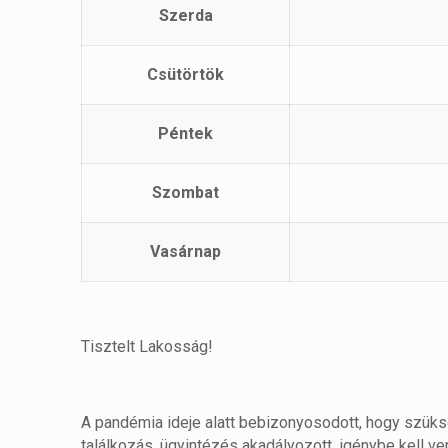
Szerda
Csütörtök
Péntek
Szombat
Vasárnap
Tisztelt Lakosság!
A pandémia ideje alatt bebizonyosodott, hogy szüksé
találkozás, ügyintézés akadályozott, igénybe kell ven