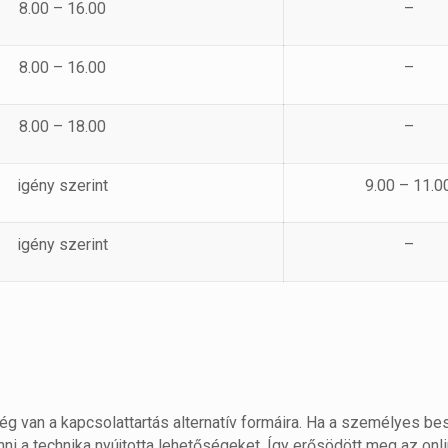
8.00 – 16.00
–
8.00 – 16.00
–
8.00 – 18.00
–
igény szerint
9.00 – 11.0
igény szerint
–
g van a kapcsolattartás alternatív formáira. Ha a személyes be
ni a technika nyújtotta lehetőségeket. Így erősödött meg az onlin