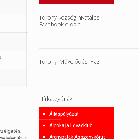
Torony község hivatalos
Facebook oldala
0
Toronyi Művelődési Ház
Hírkategóriák
Álláspályázat
Alpokalja Lovasklub
szélgetés,
Aranypatak Asszonykórus
e jelenlét, a