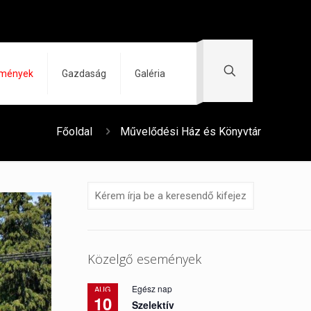
zmények
Gazdaság
Galéria
Főoldal
Művelődési Ház és Könyvtár
Közelgő események
Egész nap
AUG
10
Szelektív