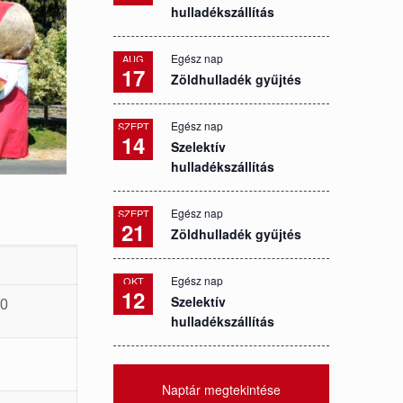
hulladékszállítás
Egész nap
AUG
17
Zöldhulladék gyűjtés
Egész nap
SZEPT
14
Szelektív
hulladékszállítás
Egész nap
SZEPT
21
Zöldhulladék gyűjtés
Egész nap
OKT
12
Szelektív
00
hulladékszállítás
Naptár megtekintése