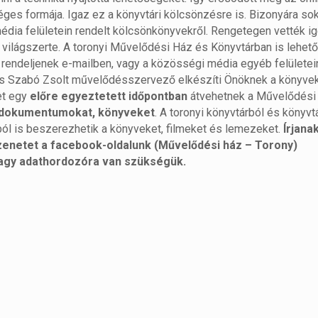
séges formája. Igaz ez a könyvtári kölcsönzésre is. Bizonyára sok
média felületein rendelt kölcsönkönyvekről. Rengetegen vették i
att világszerte. A toronyi Művelődési Ház és Könyvtárban is lehe
rendeljenek e-mailben, vagy a közösségi média egyéb felületei
t, és Szabó Zsolt művelődésszervező elkészíti Önöknek a könyve
et egy
előre egyeztetett időpontban
átvehetnek a Művelődési
 a dokumentumokat, könyveket
. A toronyi könyvtárból és könyvt
ól is beszerezhetik a könyveket, filmeket és lemezeket.
Írjana
enetet a facebook-oldalunk (Művelődési ház – Torony)
vagy adathordozóra van szükségük.