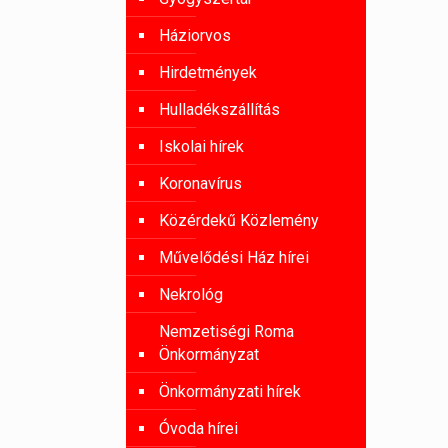
Háziorvos
Hirdetmények
Hulladékszállítás
Iskolai hírek
Koronavírus
Közérdekű Közlemény
Művelődési Ház hírei
Nekrológ
Nemzetiségi Roma
Önkormányzat
Önkormányzati hírek
Óvoda hírei