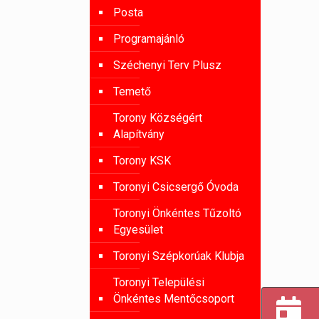
Posta
Programajánló
Széchenyi Terv Plusz
Temető
Torony Községért
Alapítvány
Torony KSK
Toronyi Csicsergő Óvoda
Toronyi Önkéntes Tűzoltó
Egyesület
Toronyi Szépkorúak Klubja
Toronyi Települési
Önkéntes Mentőcsoport