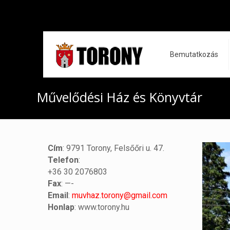
Bemutatkozás
Művelődési Ház és Könyvtár
Cím
: 9791 Torony, Felsőőri u. 47.
Telefon
:
+36 30 2076803
Fax
: —-
Email
:
muvhaz.torony@gmail.com
Honlap
: www.torony.hu