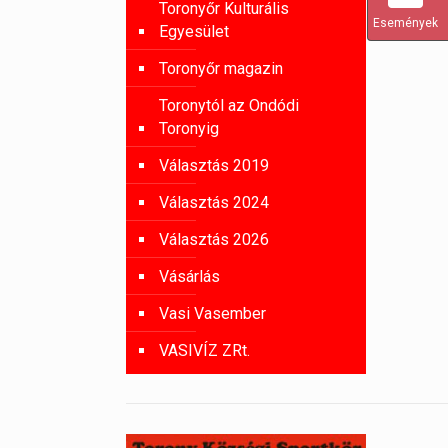
Toronyőr Kulturális
Események
Egyesület
Toronyőr magazin
Toronytól az Ondódi
Toronyig
Választás 2019
Választás 2024
Választás 2026
Vásárlás
Vasi Vasember
VASIVÍZ ZRt.