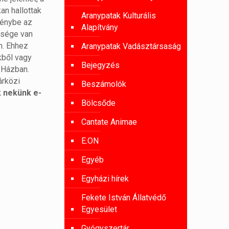
an hallottak
Aranypatak Kulturális
génybe az
Alapítvány
tősége van
n. Ehhez
Aranypatak Vadásztársaság
kből vagy
Bejegyzés
 Házban.
árközi
Beszámolók
k nekünk e-
Bölcsőde
Cantate Animae
E.ON
Egyéb
Egyházi hírek
Fekete István Állatvédő
Egyesület
Gyógyszertár