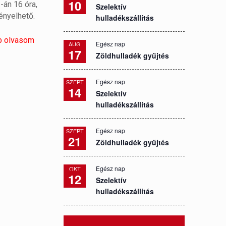
10
2-án 16 óra,
Szelektív
ényelhető.
hulladékszállítás
b olvasom
Egész nap
AUG
17
Zöldhulladék gyűjtés
Egész nap
SZEPT
14
Szelektív
hulladékszállítás
Egész nap
SZEPT
21
Zöldhulladék gyűjtés
Egész nap
OKT
12
Szelektív
hulladékszállítás