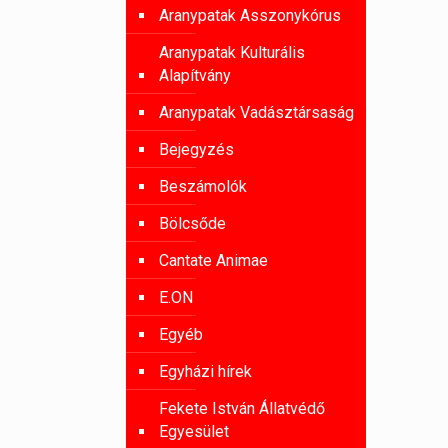
Aranypatak Asszonykórus
Aranypatak Kulturális
Alapítvány
Aranypatak Vadásztársaság
Bejegyzés
Beszámolók
Bölcsőde
Cantate Animae
E.ON
Egyéb
Egyházi hírek
Fekete István Állatvédő
Egyesület