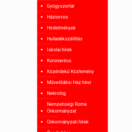
Gyógyszertár
Háziorvos
Hirdetmények
Hulladékszállítás
Iskolai hírek
Koronavírus
Közérdekű Közlemény
Művelődési Ház hírei
Nekrológ
Nemzetiségi Roma
Önkormányzat
Önkormányzati hírek