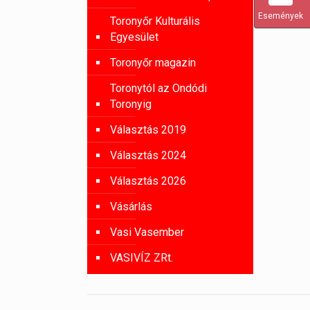
Események
Toronyőr Kulturális
Egyesület
Toronyőr magazin
Toronytól az Ondódi
Toronyig
Választás 2019
Választás 2024
Választás 2026
Vásárlás
Vasi Vasember
VASIVÍZ ZRt.