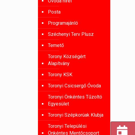
Óvoda hírei
Posta
Programajánló
Széchenyi Terv Plusz
Temető
Torony Községért
Alapítvány
Torony KSK
Toronyi Csicsergő Óvoda
Toronyi Önkéntes Tűzoltó
Egyesület
Toronyi Szépkorúak Klubja
Toronyi Települési
Önkéntes Mentőcsoport