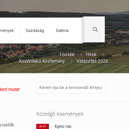
zmények
Gazdaság
Galéria
Főoldal
Hírek
Közérdekű Közlemény
Választás 2026
ent mutat
Közelgő események
pviselők
Egész nap
AUG