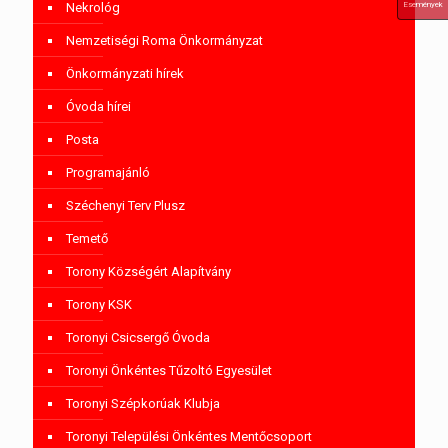
Események
Nekrológ
Nemzetiségi Roma Önkormányzat
Önkormányzati hírek
Óvoda hírei
Posta
Programajánló
Széchenyi Terv Plusz
Temető
Torony Községért Alapítvány
Torony KSK
Toronyi Csicsergő Óvoda
Toronyi Önkéntes Tűzoltó Egyesület
Toronyi Szépkorúak Klubja
Toronyi Települési Önkéntes Mentőcsoport