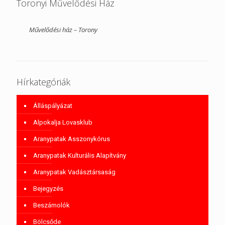
Toronyi Művelődési Ház
Művelődési ház – Torony
Hírkategóriák
Álláspályázat
Alpokalja Lovasklub
Aranypatak Asszonykórus
Aranypatak Kulturális Alapítvány
Aranypatak Vadásztársaság
Bejegyzés
Beszámolók
Bölcsőde