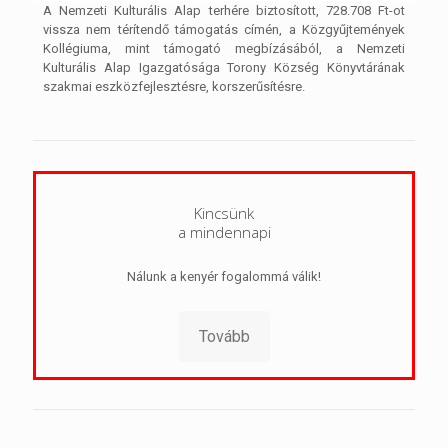
A Nemzeti Kulturális Alap terhére biztosított, 728.708 Ft-ot
vissza nem térítendő támogatás címén, a Közgyűjtemények
Kollégiuma, mint támogató megbízásából, a Nemzeti
Kulturális Alap Igazgatósága Torony Község Könyvtárának
szakmai eszközfejlesztésre, korszerűsítésre.
Kincsünk
a mindennapi
Nálunk a kenyér fogalommá válik!
Tovább