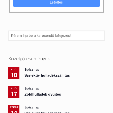
Letöltés
Közelgő események
Egész nap
AUG
10
Szelektív hulladékszállítás
Egész nap
AUG
17
Zöldhulladék gyűjtés
Egész nap
SZEPT
14