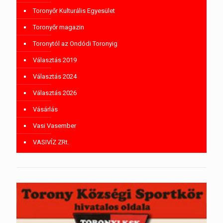
Toronyőr Kulturális Egyesület
Toronyőr magazin
Toronytól az Ondódi Toronyig
Választás 2019
Választás 2024
Választás 2026
Vásárlás
Vasi Vasember
VASIVÍZ ZRt.