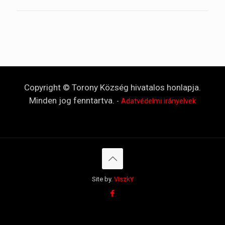
Copyright © Torony Község hivatalos honlapja.
Minden jog fenntartva.
-
Adatvédelmi irányelvek
Site by.
ViszkY