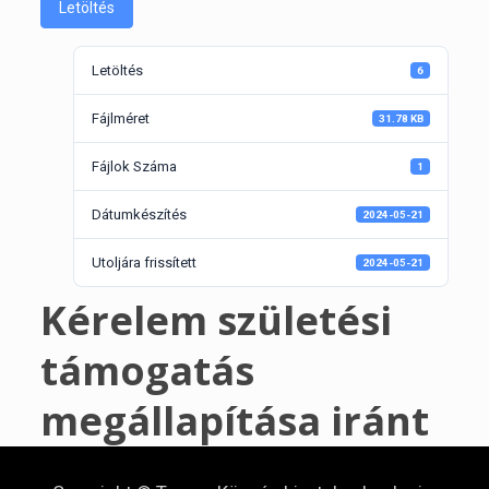
Letöltés
Letöltés
6
Fájlméret
31.78 KB
Fájlok Száma
1
Dátumkészítés
2024-05-21
Utoljára frissített
2024-05-21
Kérelem születési
támogatás
megállapítása iránt