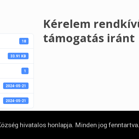
Kérelem rendkívü
támogatás iránt
18
33.91 KB
1
2024-05-21
2024-05-21
özség hivatalos honlapja. Minden jog fenntartva