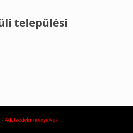
li települési
.
-
Adatvédelmi irányelvek