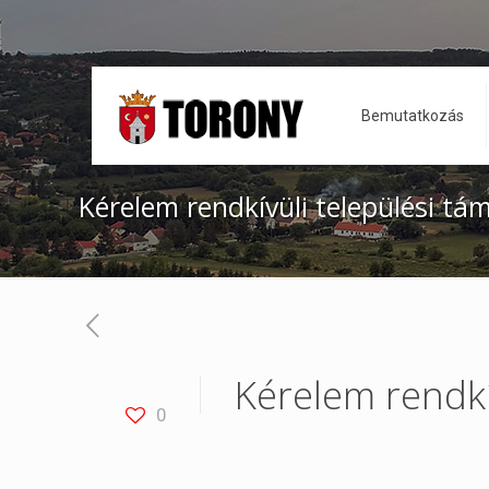
Bemutatkozás
Kérelem rendkívüli települési tá
Kérelem rendkí
0