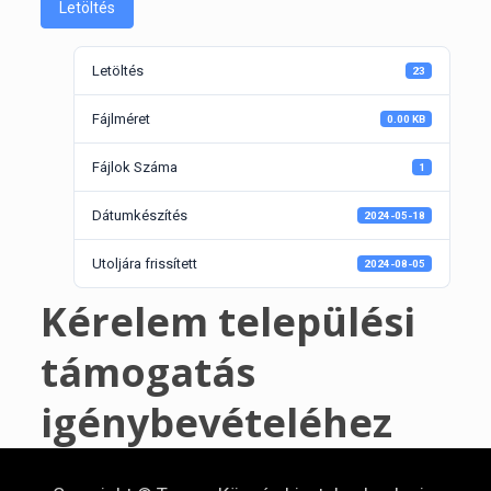
Letöltés
Letöltés
23
Fájlméret
0.00 KB
Fájlok Száma
1
Dátumkészítés
2024-05-18
Utoljára frissített
2024-08-05
Kérelem települési
támogatás
igénybevételéhez