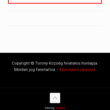
Copyright © Torony Község hivatalos honlapja.
Minden jog fenntartva.
-
Adatvédelmi irányelvek
Site by.
ViszkY