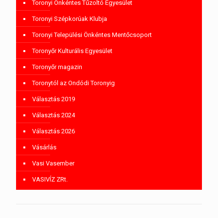
Toronyi Önkéntes Tűzoltó Egyesület
Toronyi Szépkorúak Klubja
Toronyi Települési Önkéntes Mentőcsoport
Toronyőr Kulturális Egyesület
Toronyőr magazin
Toronytól az Ondódi Toronyig
Választás 2019
Választás 2024
Választás 2026
Vásárlás
Vasi Vasember
VASIVÍZ ZRt.