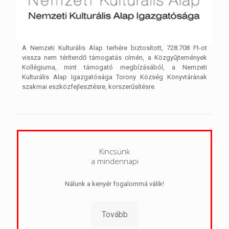
A Nemzeti Kulturális Alap terhére biztosított, 728.708 Ft-ot
vissza nem térítendő támogatás címén, a Közgyűjtemények
Kollégiuma, mint támogató megbízásából, a Nemzeti
Kulturális Alap Igazgatósága Torony Község Könyvtárának
szakmai eszközfejlesztésre, korszerűsítésre.
Kincsünk
a mindennapi
Nálunk a kenyér fogalommá válik!
Tovább