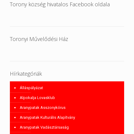
Torony község hivatalos Facebook oldala
Toronyi Művelődési Ház
Hírkategóriák
Álláspályázat
Alpokalja Lovasklub
Aranypatak Asszonykórus
Aranypatak Kulturális Alapítvány
Aranypatak Vadásztársaság