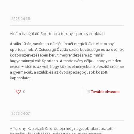
2025-04-15
Vidám hangulatú Sportnap a toronyi sportcsarnokban
Április 13-án, vasárnap délelőtt ismét megtelt élettel a toronyi
sportcsarnok. A Csicsergő Óvoda szülői közössége és az óvónők
közös szervezésében került megrendezésre az immár
hagyománnyá vált Sportnap. A rendezvény célja – ahogy minden
évben – idén is az volt, hogy közös élményeken keresztül erősítse
a gyermekek, a szülők és az óvodapedagógusok közötti
kapcsolatot.
0
Tovább olvasom
2025-04-07
A Toronyi Kvízestek 3. fordulója még nagyobb sikert aratott –