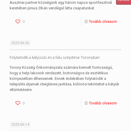
Események
Ausztriai partner községünk egy három napos sportfesztivál
keretében június 28-án vendégül látta csapatunkat.
0
Tovább olvasom
2025-06-26
Folytatódik a kátyúzás és a falu szépítése Toronyban
Torony Község Önkormányzata számára kiemelt fontosságú,
hogy a helyi lakosok rendezett, biztonságos és esztétikus
környezetben élhessenek. Ennek érdekében folytatódik a
település útjainak ideiglenes javítása, különös tekintettel a kátyúk
eltüntetésére.
0
Tovább olvasom
2025-06-14