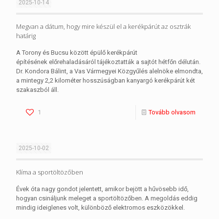
2025-10-14
Megvan a dátum, hogy mire készül el a kerékpárút az osztrák
határig
A Torony és Bucsu között épülő kerékpárút
építésének előrehaladásáról tájékoztatták a sajtót hétfőn délután.
Dr. Kondora Bálint, a Vas Vármegyei Közgyűlés alelnöke elmondta,
a mintegy 2,2 kilométer hosszúságban kanyargó kerékpárút két
szakaszból áll.
1
Tovább olvasom
2025-10-02
Klíma a sportöltözőben
Évek óta nagy gondot jelentett, amikor bejött a hűvösebb idő,
hogyan csináljunk meleget a sportöltözőben. A megoldás eddig
mindig ideiglenes volt, különböző elektromos eszközökkel.