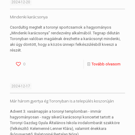
2024-12-20
Mindenki karácsonya
Csordultig megtelt a toronyi sportcsarnok a hagyományos
„Mindenki karácsonya” rendezvény alkalmából. Tegnap délután
Toronyban valóban magáénak érezhette a karácsonyt mindenki,
aki úgy döntött, hogy a közös ünnepi felkészülésből kiveszi a
részét.
0
Tovább olvasom
2024-12-17
Már három gyertya ég Toronyban is a település koszorúján
Advent 3. vasárnapján a toronyi templomban - immár
hagyományosan - nagy sikerű karácsonyi koncertet tartott a
Toronyi Gazdag Gyula Általános Iskola irodalombarát szakköre
(felkészítő: Kelemenné Lenner Klára), valamint énekkara
(kórusvezető: Balatoniné Bertalan Nóra).