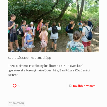
Szeredás tábor kicsit másképp
Ezzel a címmel invitálta nyári táborába a 7-12 éves korú
gyerekeket a toronyi művelődési ház, Baa Rózsa Közösségi
Színtér.
0
Tovább olvasom
2026-03-30