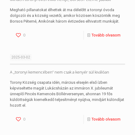
Megható pillanatokat élhettek át ma délelőtt a toronyi óvoda
dolgozói és a község vezetői, amikor közösen köszönték meg
Borsos Péterné, Anikónak három évtizedes elhivatott munkáját.
0
Tovább olvasom
2025-03-02
A „toronyi kemencében” nem csak a kenyér sül kiválóan
Torony Község csapata idén, március elsején első ízben
képviseltette magát Lukácsházán az immáron X. jubileumát
ünneplő Pincés Kemencés Böllérversenyen, ahonnan 19 fős
küldöttségük kiemelkedő teljesítményt nyújtva, mindjárt különdíjat
hozott el.
0
Tovább olvasom