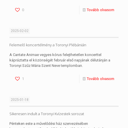
0
Tovább olvasom
2025-02-02
Felemelő koncertélmény a Toronyi Plébánián
A Cantate Animae vegyes kórus felejthetetlen koncerttel
kápráztatta el közönségét február első napjának délutánján a
Toronyi Szűz Mária Szent Neve templomban.
1
Tovább olvasom
2025-01-18
Sikeresen indult a Toronyi Kvízestek sorozat
Pénteken este a művelődési ház szervezésében