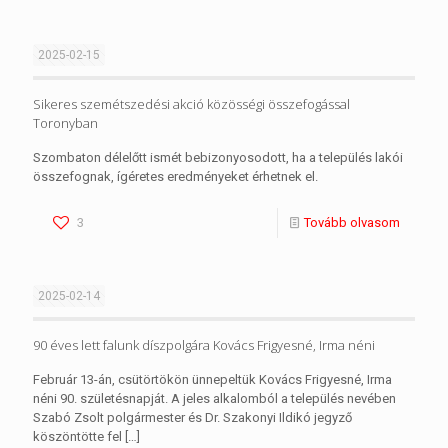
2025-02-15
Sikeres szemétszedési akció közösségi összefogással
Toronyban
Szombaton délelőtt ismét bebizonyosodott, ha a település lakói
összefognak, ígéretes eredményeket érhetnek el.
3
Tovább olvasom
2025-02-14
90 éves lett falunk díszpolgára Kovács Frigyesné, Irma néni
Február 13-án, csütörtökön ünnepeltük Kovács Frigyesné, Irma
néni 90. születésnapját. A jeles alkalomból a település nevében
Szabó Zsolt polgármester és Dr. Szakonyi Ildikó jegyző
köszöntötte fel
[…]