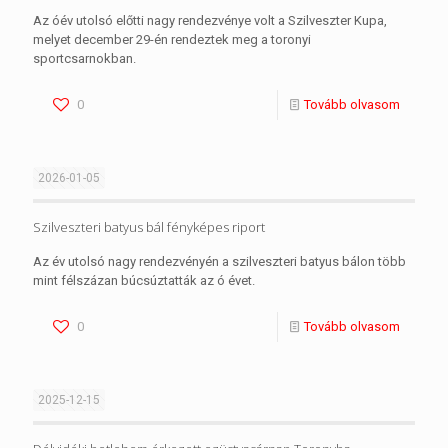
Az óév utolsó előtti nagy rendezvénye volt a Szilveszter Kupa,
melyet december 29-én rendeztek meg a toronyi
sportcsarnokban.
0
Tovább olvasom
2026-01-05
Szilveszteri batyus bál fényképes riport
Az év utolsó nagy rendezvényén a szilveszteri batyus bálon több
mint félszázan búcsúztatták az ó évet.
0
Tovább olvasom
2025-12-15