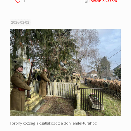
0
Tovább olvasom
2026-02-02
Torony község is csatlakozott a doni emléktúrához