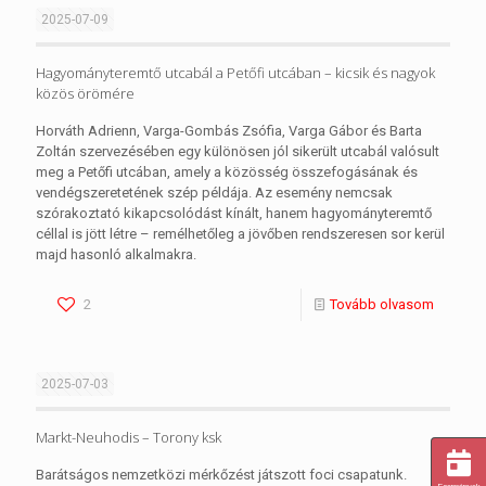
2025-07-09
Hagyományteremtő utcabál a Petőfi utcában – kicsik és nagyok
közös örömére
Horváth Adrienn, Varga-Gombás Zsófia, Varga Gábor és Barta
Zoltán szervezésében egy különösen jól sikerült utcabál valósult
meg a Petőfi utcában, amely a közösség összefogásának és
vendégszeretetének szép példája. Az esemény nemcsak
szórakoztató kikapcsolódást kínált, hanem hagyományteremtő
céllal is jött létre – remélhetőleg a jövőben rendszeresen sor kerül
majd hasonló alkalmakra.
2
Tovább olvasom
2025-07-03
Markt-Neuhodis – Torony ksk
Barátságos nemzetközi mérkőzést játszott foci csapatunk.