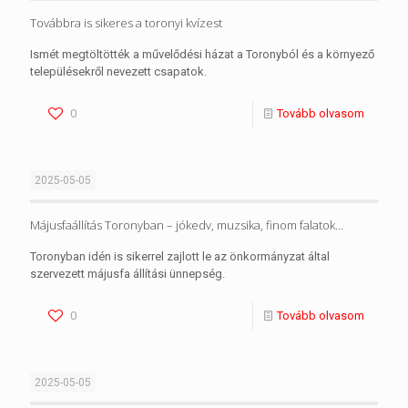
Továbbra is sikeres a toronyi kvízest
Ismét megtöltötték a művelődési házat a Toronyból és a környező
településekről nevezett csapatok.
0
Tovább olvasom
2025-05-05
Májusfaállítás Toronyban – jókedv, muzsika, finom falatok…
Toronyban idén is sikerrel zajlott le az önkormányzat által
szervezett májusfa állítási ünnepség.
0
Tovább olvasom
2025-05-05