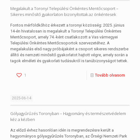
Megalakult a Toronyi Települési Önkéntes Mentőcsoport –
Sikeres minősítő gyakorlaton bizonyítottak az önkéntesek
Fontos mérföldkőhöz érkezett a toronyi közösség: 2025. június
14-én hivatalosan is megalakult a Toronyi Települési Önkéntes
Mentőcsoport, amely 74.-ként csatlakozott a Vas vármegyei
Települési Önkéntes Mentőcsoportok szervezetéhez. A
megalakulás első nagy próbájaként a csoport sikeres rendszerbe
állító és nemzeti minősítő gyakorlatot hajtott végre, amely során a
tagok elméleti és gyakorlati tudásukról is tanúbizonyságot tettek.
1
Tovább olvasom
2025-06-14
Gólyagyűrűzés Toronyban – Hagyomány és természetvédelem
kéz a kézben
Az előző évhez hasonlóan idén is megrendezésre került a
hagyományos gólyagyűrűzés Toronyban, az Őrségi Nemzeti Park