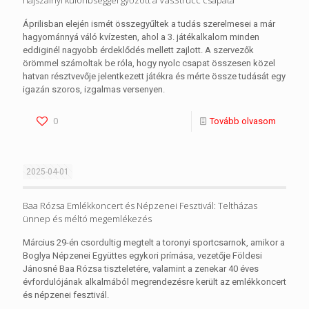
hajszálnyi különbséggel győzött a VasStrucc csapata
Áprilisban elején ismét összegyűltek a tudás szerelmesei a már
hagyománnyá váló kvízesten, ahol a 3. játékalkalom minden
eddiginél nagyobb érdeklődés mellett zajlott. A szervezők
örömmel számoltak be róla, hogy nyolc csapat összesen közel
hatvan résztvevője jelentkezett játékra és mérte össze tudását egy
igazán szoros, izgalmas versenyen.
0
Tovább olvasom
2025-04-01
Baa Rózsa Emlékkoncert és Népzenei Fesztivál: Teltházas
ünnep és méltó megemlékezés
Március 29-én csordultig megtelt a toronyi sportcsarnok, amikor a
Boglya Népzenei Együttes egykori prímása, vezetője Földesi
Jánosné Baa Rózsa tiszteletére, valamint a zenekar 40 éves
évfordulójának alkalmából megrendezésre került az emlékkoncert
és népzenei fesztivál.