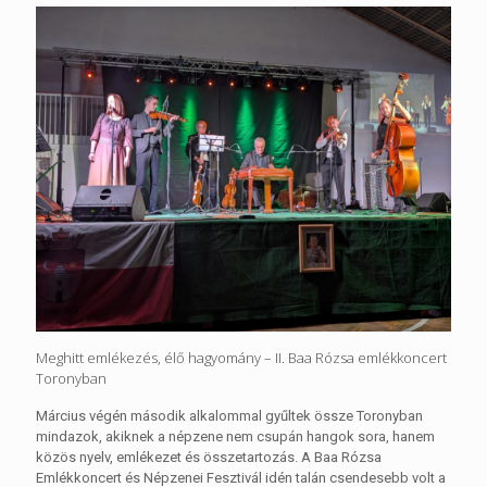
Meghitt emlékezés, élő hagyomány – II. Baa Rózsa emlékkoncert
Toronyban
Március végén második alkalommal gyűltek össze Toronyban
mindazok, akiknek a népzene nem csupán hangok sora, hanem
közös nyelv, emlékezet és összetartozás. A Baa Rózsa
Emlékkoncert és Népzenei Fesztivál idén talán csendesebb volt a