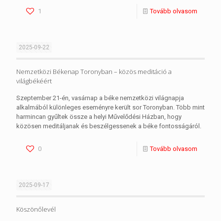
1
Tovább olvasom
2025-09-22
Nemzetközi Békenap Toronyban – közös meditáció a
világbékéért
Szeptember 21-én, vasárnap a béke nemzetközi világnapja
alkalmából különleges eseményre került sor Toronyban. Több mint
harmincan gyűltek össze a helyi Művelődési Házban, hogy
közösen meditáljanak és beszélgessenek a béke fontosságáról.
0
Tovább olvasom
2025-09-17
Köszönőlevél