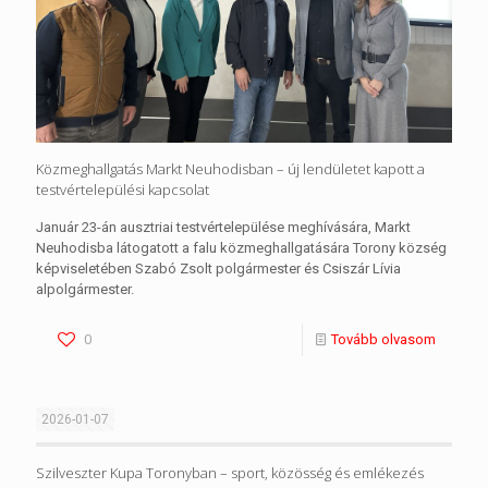
Közmeghallgatás Markt Neuhodisban – új lendületet kapott a
testvértelepülési kapcsolat
Január 23-án ausztriai testvértelepülése meghívására, Markt
Neuhodisba látogatott a falu közmeghallgatására Torony község
képviseletében Szabó Zsolt polgármester és Csiszár Lívia
alpolgármester.
0
Tovább olvasom
2026-01-07
Szilveszter Kupa Toronyban – sport, közösség és emlékezés