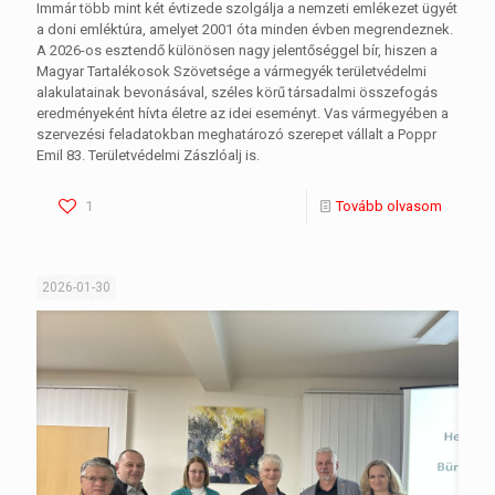
Immár több mint két évtizede szolgálja a nemzeti emlékezet ügyét
a doni emléktúra, amelyet 2001 óta minden évben megrendeznek.
A 2026-os esztendő különösen nagy jelentőséggel bír, hiszen a
Magyar Tartalékosok Szövetsége a vármegyék területvédelmi
alakulatainak bevonásával, széles körű társadalmi összefogás
eredményeként hívta életre az idei eseményt. Vas vármegyében a
szervezési feladatokban meghatározó szerepet vállalt a Poppr
Emil 83. Területvédelmi Zászlóalj is.
1
Tovább olvasom
2026-01-30