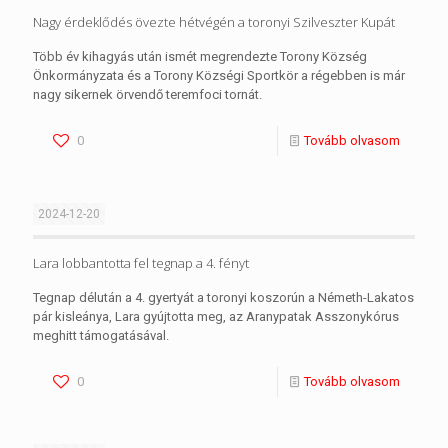
Nagy érdeklődés övezte hétvégén a toronyi Szilveszter Kupát
Több év kihagyás után ismét megrendezte Torony Község
Önkormányzata és a Torony Községi Sportkör a régebben is már
nagy sikernek örvendő teremfoci tornát.
0
Tovább olvasom
2024-12-20
Lara lobbantotta fel tegnap a 4. fényt
Tegnap délután a 4. gyertyát a toronyi koszorún a Németh-Lakatos
pár kisleánya, Lara gyújtotta meg, az Aranypatak Asszonykórus
meghitt támogatásával.
0
Tovább olvasom