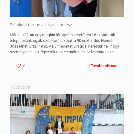
Szépkorú toronyi lakos köszöntése
Március 23-án egy meghitt látogatás keretében köszöntöttük
településünk egyik szépkorú lakóját, a 90 esztendős Németh
Józsefnét, Erzsi nénit. Az ünnepeltet virággal kerestük fel, hogy
személyesen is kifejezzük tiszteletünket és jókívánságainkat.
0
Tovább olvasom
2026-02-10