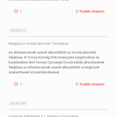
0
Tovább olvasom
2024-12-10
Megújul az óvodai játszótér Toronyban
Az előzetes tervek szerint elkezdődött az óvodai játszótér
felújítása. A Torony Község Önkormányzata tulajdonában és
kezelésében lévő Toronyi Csicsergő Óvoda kültéri játszóterének
felújítása az előzetes tervek szerint elkezdődött a megbízott
szakemberek közreműködésével.
0
Tovább olvasom
2024-12-09
Vasárnap fellobbant a 2. gyertya is Toronyban