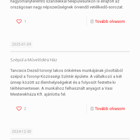
hagyományteremtő szándékkal településünkön is elrajtolt az
országosan nagy népszerűségnek örvendő vetélkedő-sorozat.
1
Tovább olvasom
2025-01-09
Szépül a Művelődési Ház
Tancsics Dezső toronyi lakos önkéntes munkájának jóvoltából
szépül a Toronyi Közösségi Színtér épülete. A vállalkozó a két
ünnep között az illemhelyiségeket és a folyosót festette ki
térítésmentesen. A munkához felhasznált anyagot a Vasi
Mesterekháza Kft. ajánlotta fel.
2
Tovább olvasom
2024-12-30