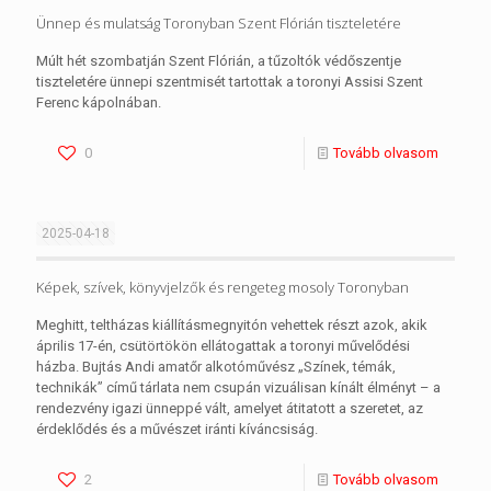
Ünnep és mulatság Toronyban Szent Flórián tiszteletére
Múlt hét szombatján Szent Flórián, a tűzoltók védőszentje
tiszteletére ünnepi szentmisét tartottak a toronyi Assisi Szent
Ferenc kápolnában.
0
Tovább olvasom
2025-04-18
Képek, szívek, könyvjelzők és rengeteg mosoly Toronyban
Meghitt, teltházas kiállításmegnyitón vehettek részt azok, akik
április 17-én, csütörtökön ellátogattak a toronyi művelődési
házba. Bujtás Andi amatőr alkotóművész „Színek, témák,
technikák” című tárlata nem csupán vizuálisan kínált élményt – a
rendezvény igazi ünneppé vált, amelyet átitatott a szeretet, az
érdeklődés és a művészet iránti kíváncsiság.
2
Tovább olvasom