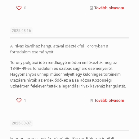
0
Tovább olvasom
2025-03-16
A Pilvax kávéház hangulatával idézték fel Toronyban a
forradalom eseményeit
Torony polgárai idén rendhagyó módon emlékeztek meg az
1848–49-es forradalom és szabadságharc eseményeiről.
Hagyományos ünnepi műsor helyett egy különleges történelmi
utazásra hívták az érdeklődőket: a Baa Rózsa Közösségi
Színtérben felelevenítették a legendás Pilvax kávéház hangulatát.
1
Tovább olvasom
2025-03-07
Minden toronyi ovis Anikó nénije, Borsos Péterné jubilált