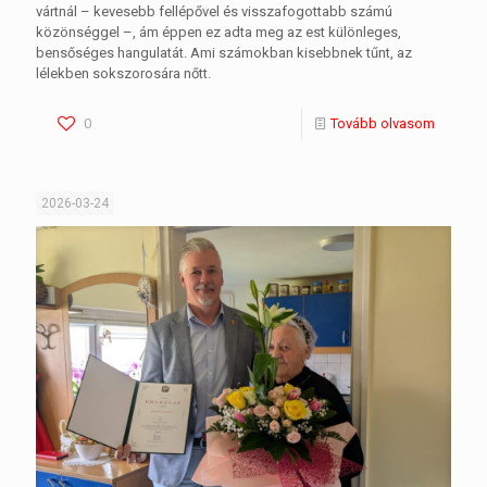
vártnál – kevesebb fellépővel és visszafogottabb számú
közönséggel –, ám éppen ez adta meg az est különleges,
bensőséges hangulatát. Ami számokban kisebbnek tűnt, az
lélekben sokszorosára nőtt.
0
Tovább olvasom
2026-03-24