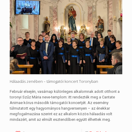
Hálaadás zenében – támogatói koncert Toronyban
Február elsején, vasárnap különleges alkalomnak adott otthont a
toronyi Szűz Mária neve-templom: itt rendezték meg a Cantate
Animae kórus második támogatói koncertjét. Az esemény
túlmutatott egy hagyományos hangversenyen – az énekkar
megfogalmazása szerint ez az alkalom közös hálaadás volt
mindazért, amit az elmúlt esztendőben együtt élhettek meg.