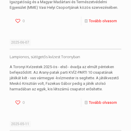
Igazgatóság és a Magyar Madártani és Természetvédelmi
Egyesület (MME) Vasi Helyi Csoportjának közös szervezésében.
0
Tovább olvasom
2025-06-07
Lampionos, sütögetős kvízest Toronyban
A Toronyi Kvízestek 2025-ös - első - évadja az elmúlt pénteken
befejeződött. Az Arany-patak parti KVÍZ-PARTI 10 csapatának
játékát két - vas vármegyei -kvízmester is segítette. A játékvezető
Meskó Krisztián volt, Fazekas Gábor pedig a játék utolsó
harmadában az egyik, kis létszámú csapatot erősítette.
0
Tovább olvasom
2025-05-11