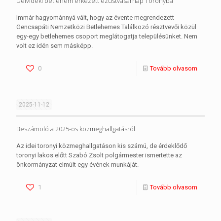
Délvidéki betlehem érkezett ezüstvasárnap Toronyba
Immár hagyománnyá vált, hogy az évente megrendezett
Gencsapáti Nemzetközi Betlehemes Találkozó résztvevői közül
egy-egy betlehemes csoport meglátogatja településünket. Nem
volt ez idén sem másképp.
0
Tovább olvasom
2025-11-12
Beszámoló a 2025-ös közmeghallgatásról
Az idei toronyi közmeghallgatáson kis számú, de érdeklődő
toronyi lakos előtt Szabó Zsolt polgármester ismertette az
önkormányzat elmúlt egy évének munkáját.
1
Tovább olvasom