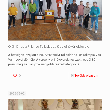
Oláh János, a Pillangó Tollaslabda Klub elnökének levele
A hétvégén lezajlott a 2025/26 tanévi Tollaslabda Diákolimpia Vas
Vármegyei döntője. A versenyre 110 gyerek nevezett, ebből 89
jelent meg. (a hiányzók nagyobb része beteg volt)
0
Tovább olvasom
2026-02-02