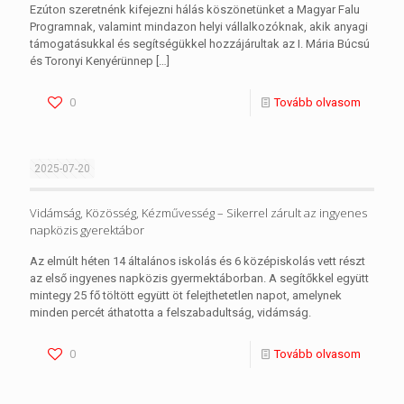
Ezúton szeretnénk kifejezni hálás köszönetünket a Magyar Falu
Programnak, valamint mindazon helyi vállalkozóknak, akik anyagi
támogatásukkal és segítségükkel hozzájárultak az I. Mária Búcsú
és Toronyi Kenyérünnep
[…]
0
Tovább olvasom
2025-07-20
Vidámság, Közösség, Kézművesség – Sikerrel zárult az ingyenes
napközis gyerektábor
Az elmúlt héten 14 általános iskolás és 6 középiskolás vett részt
az első ingyenes napközis gyermektáborban. A segítőkkel együtt
mintegy 25 fő töltött együtt öt felejthetetlen napot, amelynek
minden percét áthatotta a felszabadultság, vidámság.
0
Tovább olvasom