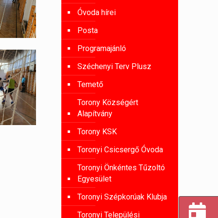
Óvoda hírei
Posta
Programajánló
Széchenyi Terv Plusz
Temető
Torony Községért
Alapítvány
Torony KSK
Toronyi Csicsergő Óvoda
Toronyi Önkéntes Tűzoltó
Egyesület
Toronyi Szépkorúak Klubja
Toronyi Települési