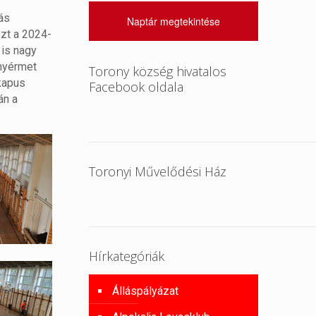
ás
Naptár megtekintése
szt a 2024-
 is nagy
anyérmet
Torony község hivatalos
kapus
Facebook oldala
án a
Toronyi Művelődési Ház
Hírkategóriák
Álláspályázat