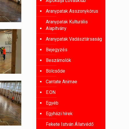
Alpokalja Lovasklub
Aranypatak Asszonykórus
Aranypatak Kulturális
Alapítvány
Aranypatak Vadásztársaság
Bejegyzés
Beszámolók
Bölcsőde
Cantate Animae
E.ON
Egyéb
Egyházi hírek
Fekete István Állatvédő