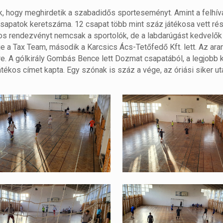
ők, hogy meghirdetik a szabadidős sporteseményt. Amint a felhív
tő csapatok keretszáma. 12 csapat több mint száz játékosa vett ré
os rendezvényt nemcsak a sportolók, de a labdarúgást kedvelők
e a Tax Team, második a Karcsics Ács-Tetőfedő Kft. lett. Az ar
. A gólkirály Gombás Bence lett Dozmat csapatából, a legjobb 
kos címet kapta. Egy szónak is száz a vége, az óriási siker ut