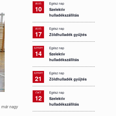
Egész nap
AUG
10
Szelektív
hulladékszállítás
Egész nap
AUG
17
Zöldhulladék gyűjtés
Egész nap
SZEPT
14
Szelektív
hulladékszállítás
Egész nap
SZEPT
21
Zöldhulladék gyűjtés
Egész nap
OKT
12
Szelektív
hulladékszállítás
s már nagy