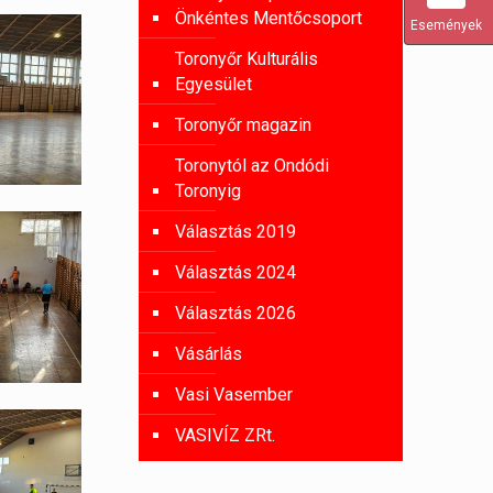
Önkéntes Mentőcsoport
Események
Toronyőr Kulturális
Egyesület
Toronyőr magazin
Toronytól az Ondódi
Toronyig
Választás 2019
Választás 2024
Választás 2026
Vásárlás
Vasi Vasember
VASIVÍZ ZRt.