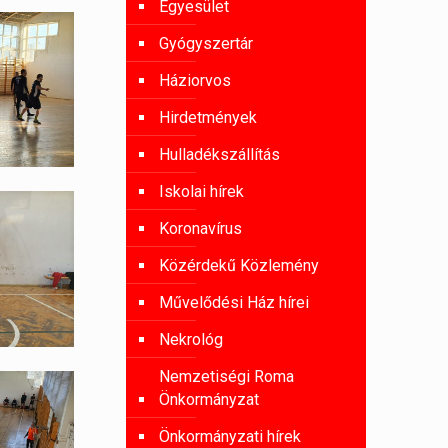
Egyesület
Gyógyszertár
Háziorvos
Hirdetmények
Hulladékszállítás
Iskolai hírek
Koronavírus
Közérdekű Közlemény
Művelődési Ház hírei
Nekrológ
Nemzetiségi Roma
Önkormányzat
Önkormányzati hírek