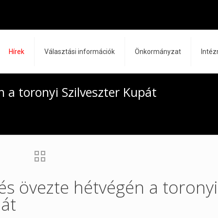
Hírek
Választási információk
Önkormányzat
Inté
 a toronyi Szilveszter Kupát
s övezte hétvégén a toronyi
pát