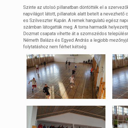
Szinte az utolsó pillanatban döntötték el a szervez
napvilágot látott, pillanatok alatt betelt a nevezhe
es Szilveszter Kupán. A remek hangulatú egész nap
számban látogatták meg. A torna harmadik helyezettj
Dozmat csapata vihette át a szomszédos településre
Németh Balázs és Egyed András a legjobb mezőnyjáté
folytatáshoz nem férhet kétség.