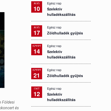
Egész nap
AUG
10
Szelektív
hulladékszállítás
Egész nap
AUG
17
Zöldhulladék gyűjtés
Egész nap
SZEPT
14
Szelektív
hulladékszállítás
Egész nap
SZEPT
21
Zöldhulladék gyűjtés
Egész nap
OKT
12
Szelektív
hulladékszállítás
e Földesi
kkoncert és