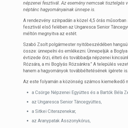
népzenei fesztivál. Az esemény nemcsak tisztelgés 
néptánc hagyományainak ünnepe is.
A rendezvény színpadán a közel 4,5 órás műsorban
fesztivál első felében az Ungaresca Senior Táncegy
méltón megnyitva az estét.
Szabó Zsolt polgármester nyitóbeszédében hangsúly
össze: ünnepelni és emlékezni. Ünnepeljük a Boglya
évtizede őrzi, élteti és továbbadja népzenei kincsü
Rózsára, a mi Boglyás Rózsánkra.” A település vezető
hanem a hagyományok továbbéltetésének ígérete is
Az este folyamán a közönség számos kiemelkedő nép
a Csörge Népzenei Együttes és a Bartók Béla 
az Ungaresca Senior Táncegyüttes,
a Sitkei Citerazenekar,
az Aranypatak Asszonykórus,