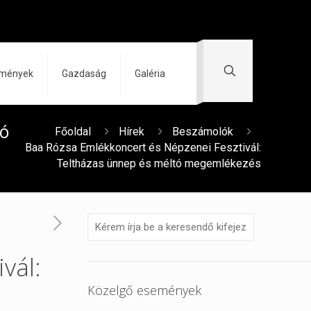
zmények
Gazdaság
Galéria
tó
Főoldal
Hírek
Beszámolók
Baa Rózsa Emlékkoncert és Népzenei Fesztivál:
Teltházas ünnep és méltó megemlékezés
vál:
Közelgő események