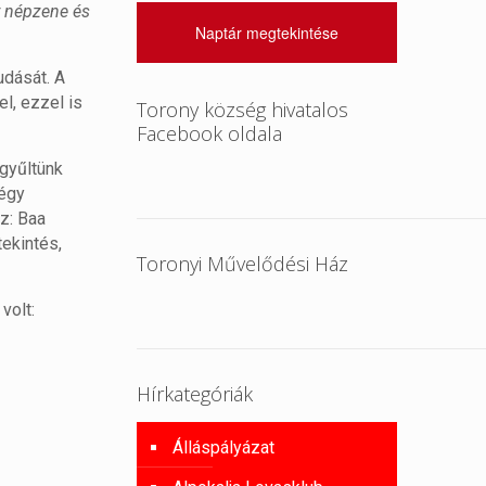
r népzene és
Naptár megtekintése
dását. A
l, ezzel is
Torony község hivatalos
Facebook oldala
gyűltünk
négy
z: Baa
tekintés,
Toronyi Művelődési Ház
volt:
Hírkategóriák
Álláspályázat