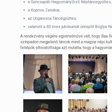
a Gencsapáti Hagyományőrző Néptáncegyüttes,
a Koprive Zenekar,
az Ungaresca Táncegyüttes,
valamint a 40 éves jubileumát ünneplő Boglya N
A rendezvény végére egyértelművé vált, hogy Baa R
színpadon megjelenő táncok mind a magyar népi kult
fellépők elhivatottsága azt mutatta, hogy a hagyo