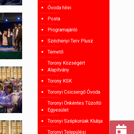
Óvoda hírei
Posta
Programajánló
Széchenyi Terv Plusz
Temető
Torony Községért
Alapítvány
Torony KSK
Toronyi Csicsergő Óvoda
Toronyi Önkéntes Tűzoltó
Egyesület
Toronyi Szépkorúak Klubja
Toronyi Települési