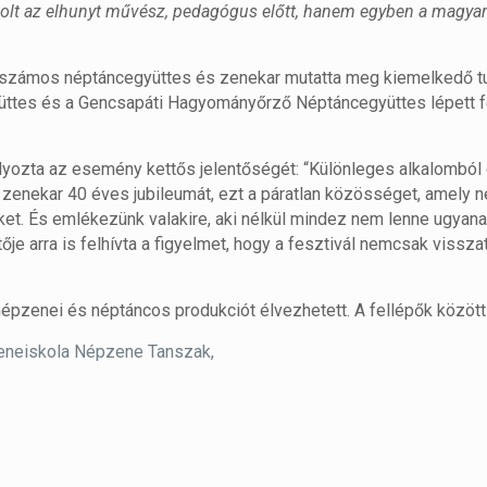
volt az elhunyt művész, pedagógus előtt, hanem egyben a magya
 számos néptáncegyüttes és zenekar mutatta meg kiemelkedő tu
üttes és a Gencsapáti Hagyományőrző Néptáncegyüttes lépett fe
ozta az esemény kettős jelentőségét: “Különleges alkalomból 
 zenekar 40 éves jubileumát, ezt a páratlan közösséget, amely 
nket. És emlékezünk valakire, aki nélkül mindez nem lenne ugyana
je arra is felhívta a figyelmet, hogy a fesztivál nemcsak vissza
.
zenei és néptáncos produkciót élvezhetett. A fellépők között 
Zeneiskola Népzene Tanszak,