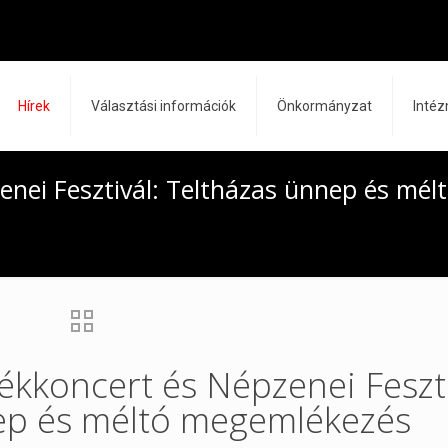
Hírek
Választási információk
Önkormányzat
Inté
nei Fesztivál: Teltházas ünnep és mél
kkoncert és Népzenei Feszti
ep és méltó megemlékezés