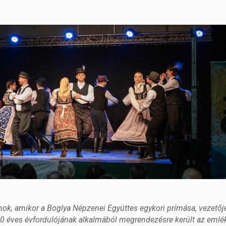
nok, amikor a Boglya Népzenei Együttes egykori prímása, vezetőj
40 éves évfordulójának alkalmából megrendezésre került az emlé