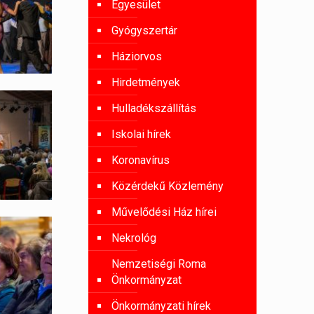
Egyesület
Gyógyszertár
Háziorvos
Hirdetmények
Hulladékszállítás
Iskolai hírek
Koronavírus
Közérdekű Közlemény
Művelődési Ház hírei
Nekrológ
Nemzetiségi Roma
Önkormányzat
Önkormányzati hírek