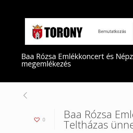
Bemutatkozás
Baa Rózsa Emlékkoncert és Népze
megemlékezés
Baa Rózsa Emlé
0
Teltházas ünn