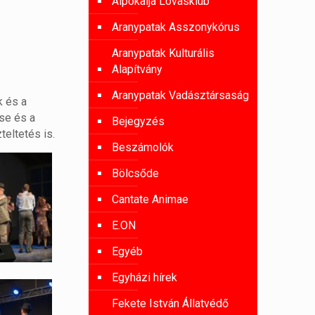
Alpokalja Lovasklub
Aranypatak Asszonykórus
Aranypatak Kulturális
Alapítvány
Aranypatak Vadásztársaság
k és a
se és a
Bejegyzés
eltetés is.
Beszámolók
Bölcsőde
Cantate Animae
E.ON
Egyéb
Egyházi hírek
Fekete István Állatvédő