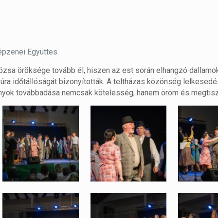
épzenei Együttes.
ózsa öröksége tovább él, hiszen az est során elhangzó dallamo
úra időtállóságát bizonyították. A teltházas közönség lelkesedé
mányok továbbadása nemcsak kötelesség, hanem öröm és megtiszt