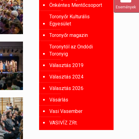
Önkéntes Mentőcsoport
Események
Toronyőr Kulturális
Egyesület
Toronyőr magazin
Toronytól az Ondódi
Toronyig
Választás 2019
Választás 2024
Választás 2026
Vásárlás
Vasi Vasember
VASIVÍZ ZRt.