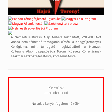
A Nemzeti Kulturális Alap terhére biztosított, 728.708 Ft-ot
vissza nem térítendő támogatás címén, a Közgyűjtemények
Kollégiuma, mint támogató megbízásából, a Nemzeti
Kulturális Alap Igazgatósága Torony Község Könyvtárának
szakmai eszközfejlesztésre, korszerűsítésre.
Kincsünk
a mindennapi
Nálunk a kenyér fogalommá válik!