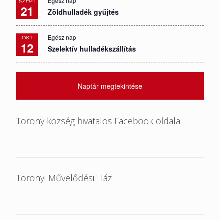
Egész nap
SZEPT
21
Zöldhulladék gyűjtés
Egész nap
OKT
12
Szelektív hulladékszállítás
Naptár megtekintése
Torony község hivatalos Facebook oldala
Toronyi Művelődési Ház