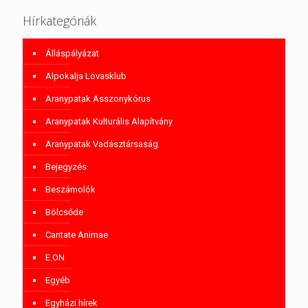
Hírkategóriák
Álláspályázat
Alpokalja Lovasklub
Aranypatak Asszonykórus
Aranypatak Kulturális Alapítvány
Aranypatak Vadásztársaság
Bejegyzés
Beszámolók
Bölcsőde
Cantate Animae
E.ON
Egyéb
Egyházi hírek