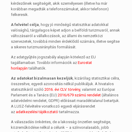
kérdezőinek segítségét, akik személyesen (illetve ha már
korábban megadták a telefonszámukat, akkor telefonon)
felkeresik.
A felvétel célja
, hogy jó minőségű statisztikai adatokkal
valósághű, tárgyilagos képet adjon a belföldi turizmusról, annak
változásairól a vállalkozások, az állami és nemzetközi
szervezetek, továbbá minden érdeklődő számára, illetve segítse
a sikeres turizmusirányítás formálását.
Az adatgyűjtés jogszabály alapján kötelező az EU
tagállamaiban. További információk az
Eurostat
honlapján
találhatók.
Az adatokat bizalmasan kezeljük
, kizárólag statisztikai célra,
összesítve, egyedi azonosítás nélkül publikáljuk. A hivatalos
statisztikáról szóló
2016. évi CLV. törvény
, valamint az Európai
Parlament és a Tanács (EU)
2016/679 számú rendelet
(általános
adatvédelmi rendelet, GDPR) előírásait maradéktalanul betartjuk.
A LUSZ-felvételre vonatkozó egyedi eljárásrendet
az
adatkezelési tájékoztató
tartalmazza.
A válaszadás önkéntes, de a lakosság önzetlen segítsége,
közreműködése nélkül a célunk – a színvonalasabb, jobb