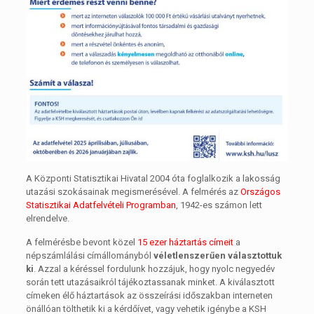
A Központi Statisztikai Hivatal 2004 óta foglalkozik a lakosság
utazási szokásainak megismerésével. A felmérés az
Országos
Statisztikai Adatfelvételi Programban
, 1942-es számon lett
elrendelve.
A felmérésbe bevont közel
15 ezer háztartás címeit
a
népszámlálási címállományból
véletlenszerűen választottuk
ki
. Azzal a kéréssel fordulunk hozzájuk, hogy nyolc negyedév
során tett utazásaikról tájékoztassanak minket. A kiválasztott
címeken élő háztartások az összeírási időszakban interneten
önállóan tölthetik ki a kérdőívet, vagy vehetik igénybe a KSH