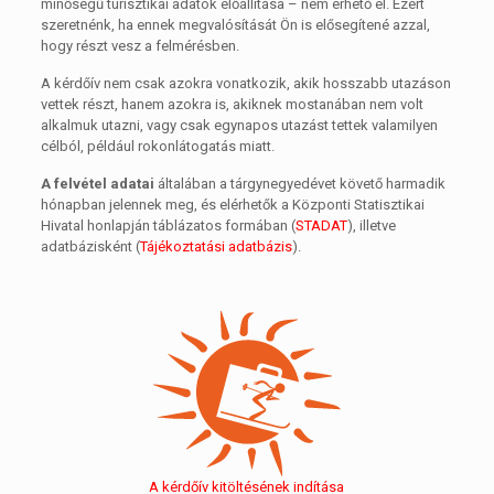
minőségű turisztikai adatok előállítása – nem érhető el. Ezért
szeretnénk, ha ennek megvalósítását Ön is elősegítené azzal,
hogy részt vesz a felmérésben.
A kérdőív nem csak azokra vonatkozik, akik hosszabb utazáson
vettek részt, hanem azokra is, akiknek mostanában nem volt
alkalmuk utazni, vagy csak egynapos utazást tettek valamilyen
célból, például rokonlátogatás miatt.
A felvétel adatai
általában a tárgynegyedévet követő harmadik
hónapban jelennek meg, és elérhetők a Központi Statisztikai
Hivatal honlapján táblázatos formában (
STADAT
), illetve
adatbázisként (
Tájékoztatási adatbázis
).
A kérdőív kitöltésének indítása