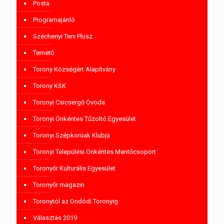
Posta
Programajánló
Széchenyi Terv Plusz
Temető
Torony Községért Alapítvány
Torony KSK
Toronyi Csicsergő Óvoda
Toronyi Önkéntes Tűzoltó Egyesület
Toronyi Szépkorúak Klubja
Toronyi Települési Önkéntes Mentőcsoport
Toronyőr Kulturális Egyesület
Toronyőr magazin
Toronytól az Ondódi Toronyig
Választás 2019