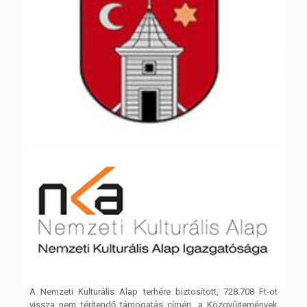
A Nemzeti Kulturális Alap terhére biztosított, 728.708 Ft-ot
vissza nem térítendő támogatás címén, a Közgyűjtemények