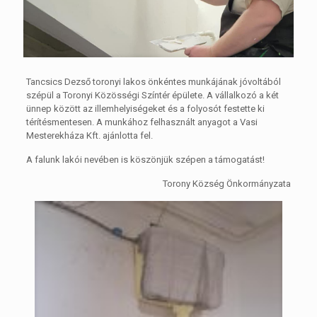
Tancsics Dezső toronyi lakos önkéntes munkájának jóvoltából
szépül a Toronyi Közösségi Színtér épülete. A vállalkozó a két
ünnep között az illemhelyiségeket és a folyosót festette ki
térítésmentesen. A munkához felhasznált anyagot a Vasi
Mesterekháza Kft. ajánlotta fel.
A falunk lakói nevében is köszönjük szépen a támogatást!
Torony Község Önkormányzata