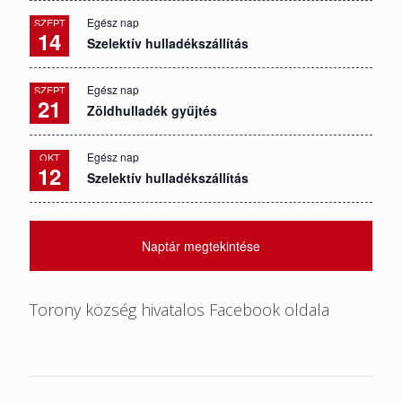
Egész nap
SZEPT
14
Szelektív hulladékszállítás
Egész nap
SZEPT
21
Zöldhulladék gyűjtés
Egész nap
OKT
12
Szelektív hulladékszállítás
Naptár megtekintése
Torony község hivatalos Facebook oldala