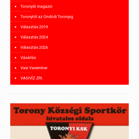
Toronyőr magazin
Toronytól az Ondódi Toronyig
Választás 2019
Választás 2024
Választás 2026
Vásárlás
Vasi Vasember
VASIVÍZ ZRt.