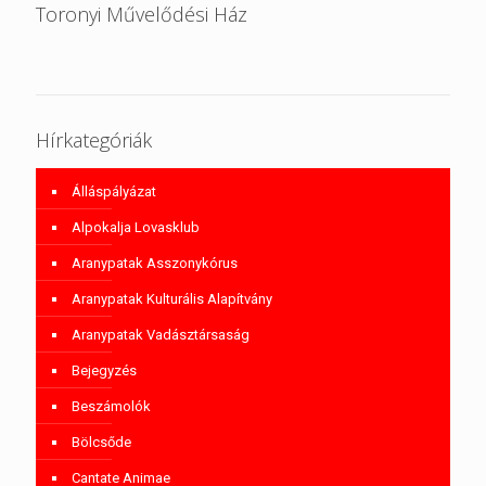
Toronyi Művelődési Ház
Hírkategóriák
Álláspályázat
Alpokalja Lovasklub
Aranypatak Asszonykórus
Aranypatak Kulturális Alapítvány
Aranypatak Vadásztársaság
Bejegyzés
Beszámolók
Bölcsőde
Cantate Animae