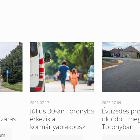
2026-07-17
2026-07-09
Július 30-án Toronyba
Évtizedes pr
ezárás
érkezik a
oldódott me
kormányablakbusz
Toronyban
som