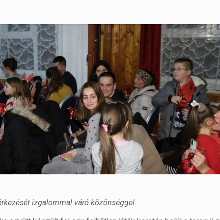
 érkezését izgalommal váró közönséggel.