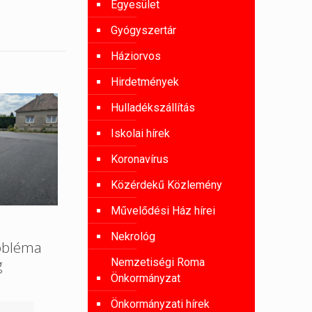
Egyesület
Gyógyszertár
Háziorvos
Hirdetmények
Hulladékszállítás
Iskolai hírek
Koronavírus
Közérdekű Közlemény
Művelődési Ház hírei
Nekrológ
obléma
g
Nemzetiségi Roma
Önkormányzat
Önkormányzati hírek