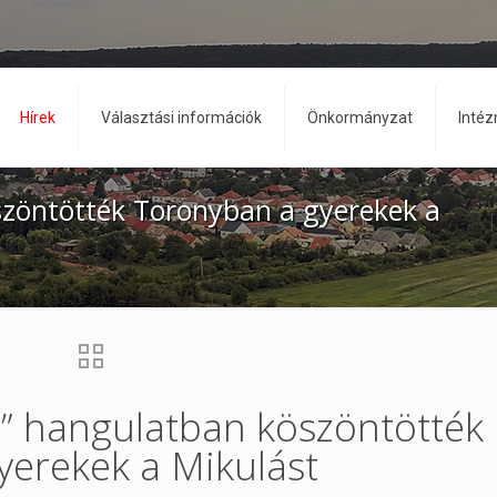
Hírek
Választási információk
Önkormányzat
Inté
zöntötték Toronyban a gyerekek a
” hangulatban köszöntötték
yerekek a Mikulást