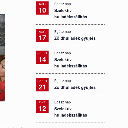
Egész nap
AUG
10
Szelektív
hulladékszállítás
Egész nap
AUG
17
Zöldhulladék gyűjtés
Egész nap
SZEPT
14
Szelektív
hulladékszállítás
Egész nap
SZEPT
21
Zöldhulladék gyűjtés
Egész nap
OKT
12
Szelektív
hulladékszállítás