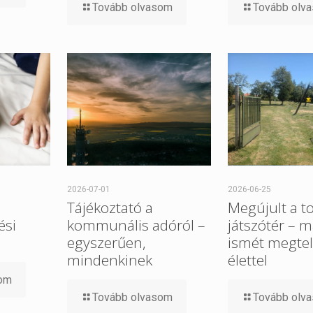
Tovább olvasom
Tovább olv
2026-07-01
2026-06-25
Tájékoztató a
Megújult a t
ési
kommunális adóról –
játszótér – m
egyszerűen,
ismét megtel
mindenkinek
élettel
som
Tovább olvasom
Tovább olv