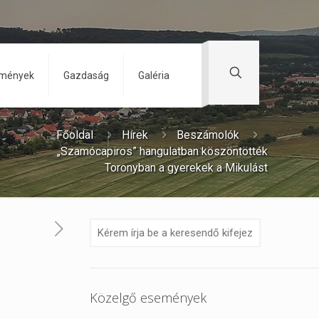
zmények
Gazdaság
Galéria
Főoldal
Hírek
Beszámolók
„Szamócapiros” hangulatban köszöntötték
Toronyban a gyerekek a Mikulást
Közelgő események