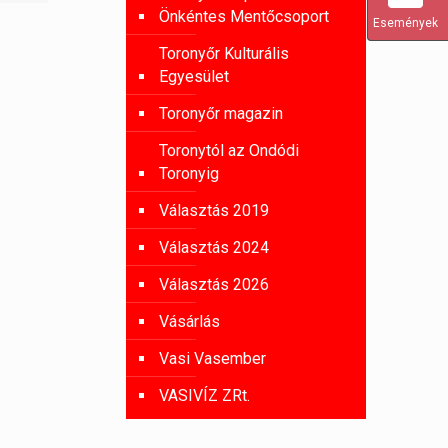
Önkéntes Mentőcsoport
Események
Toronyőr Kulturális
Egyesület
Toronyőr magazin
Toronytól az Ondódi
Toronyig
Választás 2019
Választás 2024
Választás 2026
Vásárlás
Vasi Vasember
VASIVÍZ ZRt.