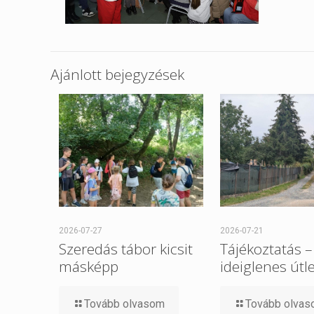
Ajánlott bejegyzések
2026-07-27
2026-07-21
Szeredás tábor kicsit
Tájékoztatás –
másképp
ideiglenes útl
Tovább olvasom
Tovább olva