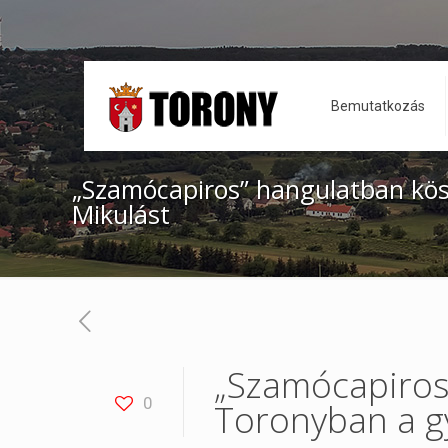
Bemutatkozás
„Szamócapiros” hangulatban kös
Mikulást
„Szamócapiros
0
Toronyban a g