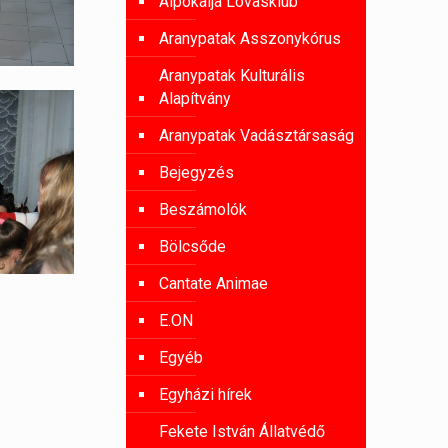
Alpokalja Lovasklub
Aranypatak Asszonykórus
Aranypatak Kulturális
Alapítvány
Aranypatak Vadásztársaság
Bejegyzés
Beszámolók
Bölcsőde
Cantate Animae
E.ON
Egyéb
Egyházi hírek
Fekete István Állatvédő