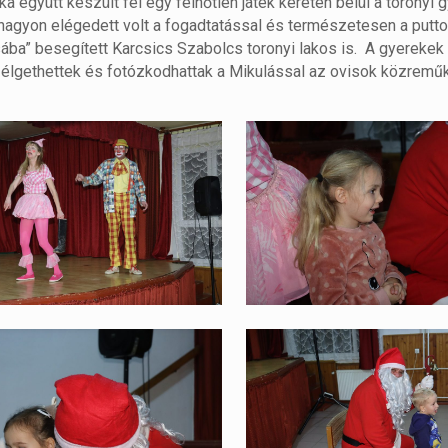
együtt készült fel egy felhőtlen játék keretén belül a toronyi 
 nagyon elégedett volt a fogadtatással és természetesen a putt
ába” besegített Karcsics Szabolcs toronyi lakos is. A gyerekek
élgethettek és fotózkodhattak a Mikulással az ovisok közrem