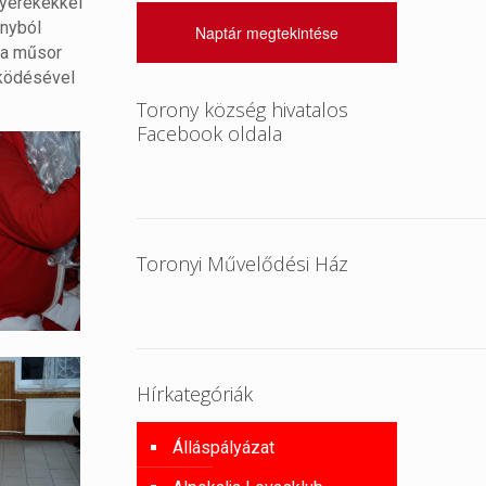
gyerekekkel
onyból
Naptár megtekintése
 a műsor
űködésével
Torony község hivatalos
Facebook oldala
Toronyi Művelődési Ház
Hírkategóriák
Álláspályázat