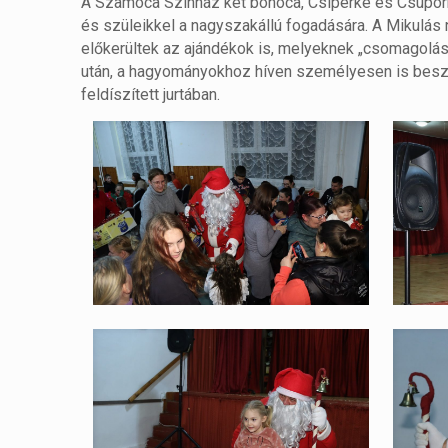
A Szamóca Színház két bohóca, Csiperke és Csuporka 
és szüleikkel a nagyszakállú fogadására. A Mikulás
előkerültek az ajándékok is, melyeknek „csomagolás
után, a hagyományokhoz híven személyesen is besz
feldíszített jurtában.