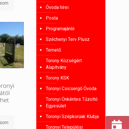
asom
Óvoda hírei
Posta
Programajánló
Széchenyi Terv Plusz
Temető
Torony Községért
Alapítvány
Torony KSK
oronyi
Toronyi Csicsergő Óvoda
ától
het
Toronyi Önkéntes Tűzoltó
Egyesület
Toronyi Szépkorúak Klubja
asom
Toronyi Települési