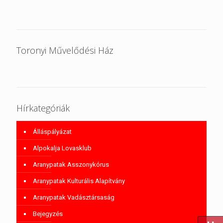
Toronyi Művelődési Ház
Hírkategóriák
Álláspályázat
Alpokalja Lovasklub
Aranypatak Asszonykórus
Aranypatak Kulturális Alapítvány
Aranypatak Vadásztársaság
Bejegyzés