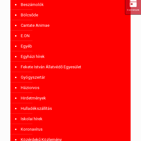
Beszámolók
Események
Bölcsőde
Cantate Animae
E.ON
Egyéb
Egyházi hírek
Fekete István Állatvédő Egyesület
Gyógyszertár
Háziorvos
Hirdetmények
Hulladékszállítás
Iskolai hírek
Koronavírus
Közérdekű Közlemény