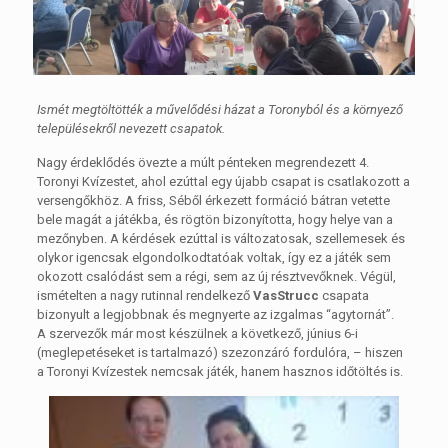
Ismét megtöltötték a művelődési házat a Toronyból és a környező
településekről nevezett csapatok.
Nagy érdeklődés övezte a múlt pénteken megrendezett 4.
Toronyi Kvízestet, ahol ezúttal egy újabb csapat is csatlakozott a
versengőkhöz. A friss, Séből érkezett formáció bátran vetette
bele magát a játékba, és rögtön bizonyította, hogy helye van a
mezőnyben. A kérdések ezúttal is változatosak, szellemesek és
olykor igencsak elgondolkodtatóak voltak, így ez a játék sem
okozott csalódást sem a régi, sem az új résztvevőknek. Végül,
ismételten a nagy rutinnal rendelkező
VasStrucc
csapata
bizonyult a legjobbnak és megnyerte az izgalmas “agytornát”.
A szervezők már most készülnek a következő, június 6-i
(meglepetéseket is tartalmazó) szezonzáró fordulóra, – hiszen
a Toronyi Kvízestek nemcsak játék, hanem hasznos időtöltés is.