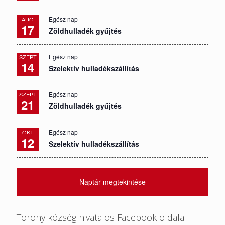
Egész nap
AUG
17
Zöldhulladék gyűjtés
Egész nap
SZEPT
14
Szelektív hulladékszállítás
Egész nap
SZEPT
21
Zöldhulladék gyűjtés
Egész nap
OKT
12
Szelektív hulladékszállítás
Naptár megtekintése
Torony község hivatalos Facebook oldala