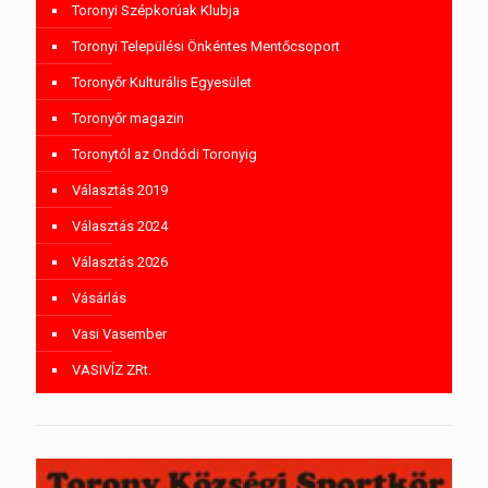
Toronyi Szépkorúak Klubja
Toronyi Települési Önkéntes Mentőcsoport
Toronyőr Kulturális Egyesület
Toronyőr magazin
Toronytól az Ondódi Toronyig
Választás 2019
Választás 2024
Választás 2026
Vásárlás
Vasi Vasember
VASIVÍZ ZRt.