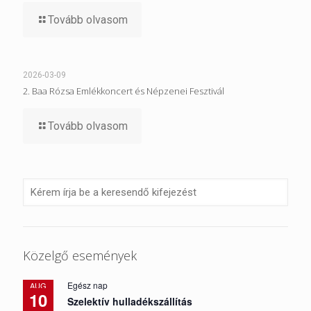
Tovább olvasom
2026-03-09
2. Baa Rózsa Emlékkoncert és Népzenei Fesztivál
Tovább olvasom
Közelgő események
Egész nap
AUG
10
Szelektív hulladékszállítás