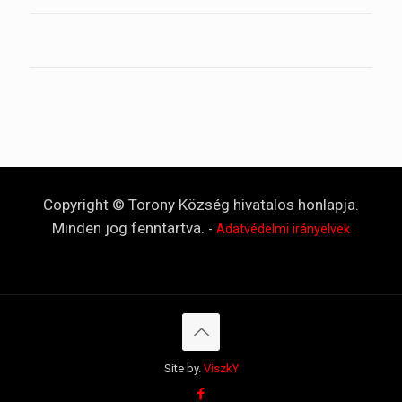
Copyright © Torony Község hivatalos honlapja.
Minden jog fenntartva.
-
Adatvédelmi irányelvek
Site by.
ViszkY