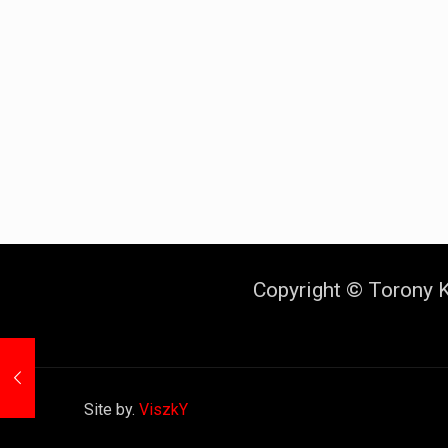
Copyright © Torony K
Site by.
ViszkY