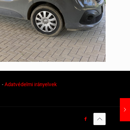
.
-
Adatvédelmi irányelvek