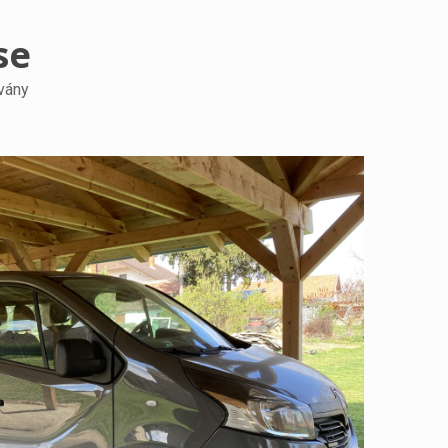
se
vány