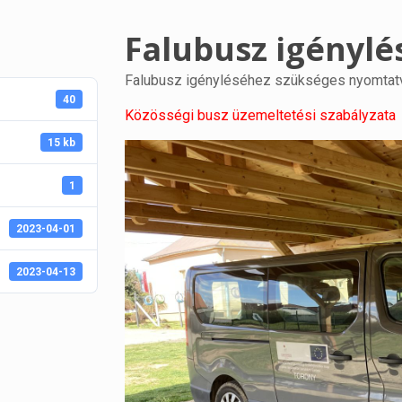
Falubusz igénylé
Falubusz igényléséhez szükséges nyomtat
40
Közösségi busz üzemeltetési szabályzata
15 kb
1
2023-04-01
2023-04-13