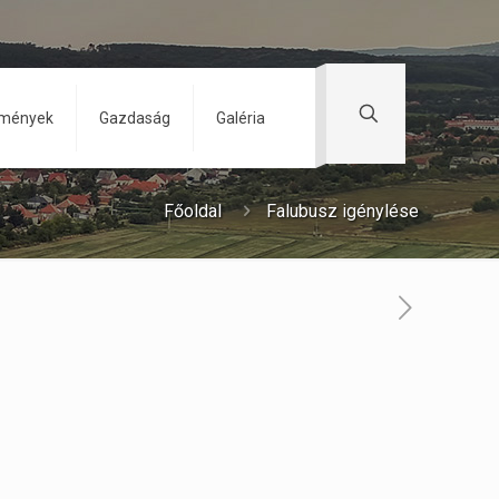
zmények
Gazdaság
Galéria
Főoldal
Falubusz igénylése