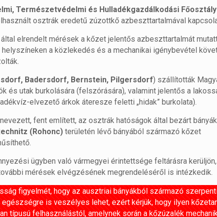
lmi, Természetvédelmi és Hulladékgazdálkodási Főosztály
elhasznált osztrák eredetű zúzottkő azbeszttartalmával kapcsol
által elrendelt mérések a kőzet jelentős azbeszttartalmát mutatt
ált helyszíneken a közlekedés és a mechanikai igénybevétel köv
olták.
dorf, Badersdorf, Bernstein, Pilgersdorf
) szállították Mag
k és utak burkolására (felszórására), valamint jelentős a lakoss
adékvíz-elvezető árkok áteresze feletti „hidak” burkolata).
evezett, fent említett, az osztrák hatóságok által bezárt bányák
echnitz (Rohonc)
területén lévő bányából származó kőzet
űsíthető.
yezési ügyben való vármegyei érintettsége feltárásra kerüljön,
ve további mérések elvégzésének megrendeléséről is intézkedik.
kosság figyelmét, hogy az ausztriai bányákból származó szerpenti
 egészségre is veszélyes lehet, ezért kérjük, hogy ilyen kőzeta
lyan típusú felhasználástól, amelynek során a kőzúzalék mechanik