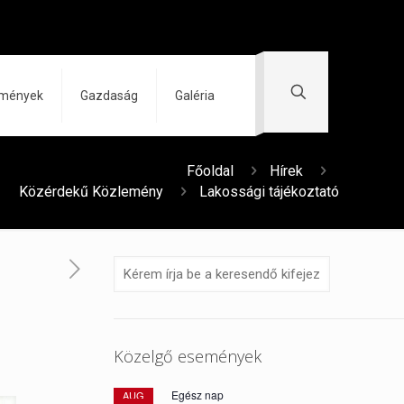
zmények
Gazdaság
Galéria
Főoldal
Hírek
Közérdekű Közlemény
Lakossági tájékoztató
Közelgő események
Egész nap
AUG