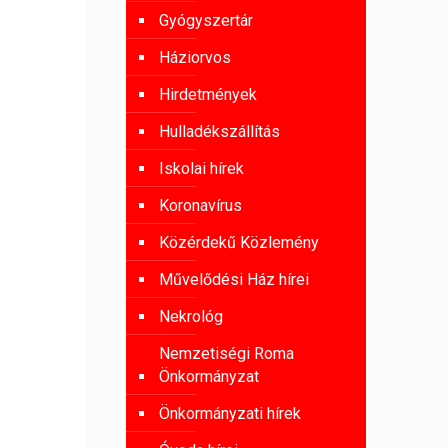
Gyógyszertár
Háziorvos
Hirdetmények
Hulladékszállítás
Iskolai hírek
Koronavírus
Közérdekű Közlemény
Művelődési Ház hírei
Nekrológ
Nemzetiségi Roma
Önkormányzat
Önkormányzati hírek