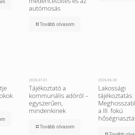
medencetöltés és az
som
autómosás
Tovább olvasom
2026-07-01
2026-06-30
tje
Tájékoztató a
Lakossági
 okok
kommunális adóról –
tájékoztatás:
egyszerűen,
Meghosszabb
mindenkinek
a III. fokú
hőségriasztá
som
Tovább olvasom
Tovább olv