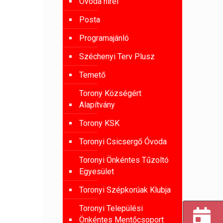
Óvoda hírei
Posta
Programajánló
Széchenyi Terv Plusz
Temető
Torony Községért
Alapítvány
Torony KSK
Toronyi Csicsergő Óvoda
Toronyi Önkéntes Tűzoltó
Egyesület
Toronyi Szépkorúak Klubja
Toronyi Települési
Önkéntes Mentőcsoport