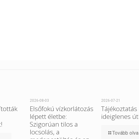
2026-08-03
2026-07-21
tották
Elsőfokú vízkorlátozás
Tájékoztatás
lépett életbe:
ideiglenes út
!
Szigorúan tilos a
locsolás, a
Tovább olv