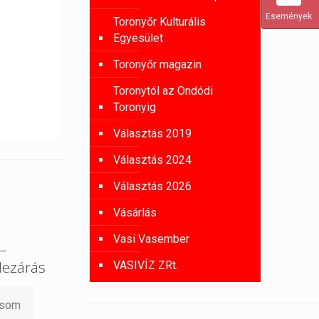
Események
Toronyőr Kulturális
Egyesület
Toronyőr magazin
Toronytól az Ondódi
Toronyig
Választás 2019
Választás 2024
Választás 2026
Vásárlás
Vasi Vasember
 –
lezárás
VASIVÍZ ZRt.
asom