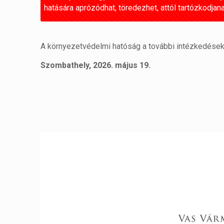
hatására aprózódhat, töredezhet, attól tartózkodjana
A környezetvédelmi hatóság a további intézkedésekr
Szombathely, 2026. május 19.