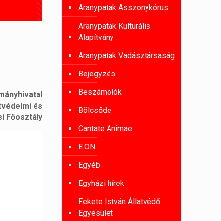
Aranypatak Asszonykórus
Aranypatak Kulturális
Alapítvány
Aranypatak Vadásztársaság
Bejegyzés
Beszámolók
mányhivatal
tvédelmi és
Bölcsőde
i Főosztály
Cantate Animae
E.ON
Egyéb
Egyházi hírek
Fekete István Állatvédő
Egyesület