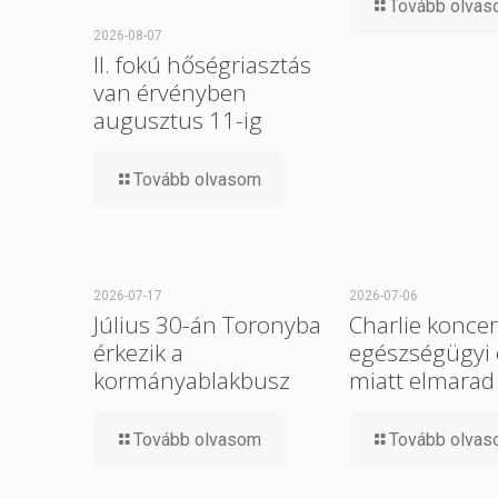
Tovább olva
2026-08-07
II. fokú hőségriasztás
van érvényben
augusztus 11-ig
Tovább olvasom
2026-07-17
2026-07-06
Július 30-án Toronyba
Charlie koncer
érkezik a
egészségügyi
kormányablakbusz
miatt elmarad
Tovább olvasom
Tovább olva