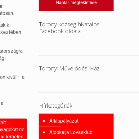
Naptár megtekintése
a
atosan.
Torony község hivatalos
ák ki.
Facebook oldala
etkeztében
yarországra
ági
Toronyi Művelődési Ház
on kívül – a
 a
Hírkategóriák
Álláspályázat
nit
nyagokat ne
Alpokalja Lovasklub
ai terhelés