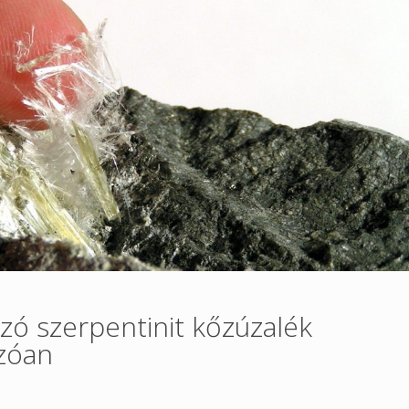
zó szerpentinit kőzúzalék
zóan