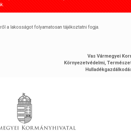
k.
ől a lakosságot folyamatosan tájékoztatni fogja.
Vas Vármegyei Kor
Környezetvédelmi, Természe
Hulladékgazdálkodás