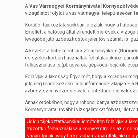
A
Vas Vármegyei Kormányhivatal Környezetvéde
vizsgálatot folytat a vas vármegyei településeken f
Korábbi tájékoztatásunkban jeleztük, hogy a hatóság 
Emellett a hatóság által elrendelt mérések a vizsg
levegőbe jutó azbesztrostok jelentős számát is igaz
A kőzetet a határ menti ausztriai bányákból (
Rumpers
és széles körben használták fel útalapokhoz, parkoló
felhasználása is (pl. udvarok, gépkocsi bejárók, csap
Felhívjuk a lakosság figyelmét, hogy a korábban megn
jelenleg rendelkezésre álló információk alapján – a
R
azbesztszennyezéssel való érintettsége is valószín
Annak érdekében, hogy a rohonci bánya azbesztszenn
Kormányhivatal további vizsgálatokat folytat, illet
Jelen tájékoztatásunkkal ismételten felhívjuk a la
zúzottkő felhasználása a környezetre és az emberi
vásároljanak, vagy ha korábban vásároltak, akkor o