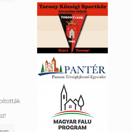
ították
st!
asom