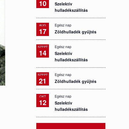
10
Szelektív
hulladékszállítás
Egész nap
AUG
17
Zöldhulladék gyűjtés
Egész nap
SZEPT
14
Szelektív
hulladékszállítás
Egész nap
SZEPT
21
Zöldhulladék gyűjtés
Egész nap
OKT
12
Szelektív
hulladékszállítás