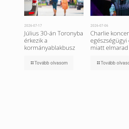
2026-07-17
2026-07-06
Július 30-án Toronyba
Charlie koncer
érkezik a
egészségügyi
kormányablakbusz
miatt elmarad
Tovább olvasom
Tovább olva