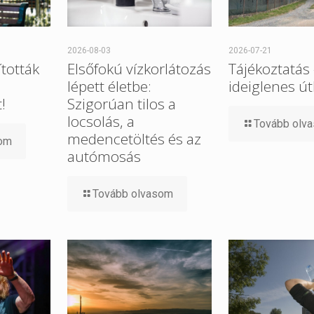
2026-08-03
2026-07-21
tották
Elsőfokú vízkorlátozás
Tájékoztatás
lépett életbe:
ideiglenes út
!
Szigorúan tilos a
locsolás, a
Tovább olv
medencetöltés és az
som
autómosás
Tovább olvasom