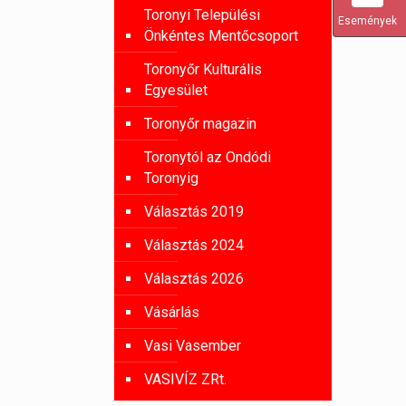
Toronyi Települési
Események
Önkéntes Mentőcsoport
Toronyőr Kulturális
Egyesület
Toronyőr magazin
Toronytól az Ondódi
Toronyig
Választás 2019
Választás 2024
Választás 2026
Vásárlás
Vasi Vasember
VASIVÍZ ZRt.