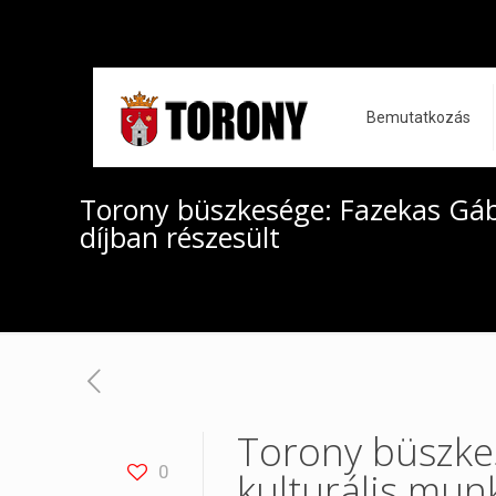
Bemutatkozás
Torony büszkesége: Fazekas Gáb
díjban részesült
Torony büszke
0
kulturális munk