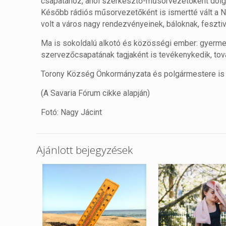
csapatához, ahol szerkesztő-műsorvezetőként dolg
Később rádiós műsorvezetőként is ismertté vált a 
volt a város nagy rendezvényeinek, báloknak, feszti
Ma is sokoldalú alkotó és közösségi ember: gyermek
szervezőcsapatának tagjaként is tevékenykedik, tov
Torony Község Önkormányzata és polgármestere is s
(A Savaria Fórum cikke alapján)
Fotó: Nagy Jácint
Ajánlott bejegyzések