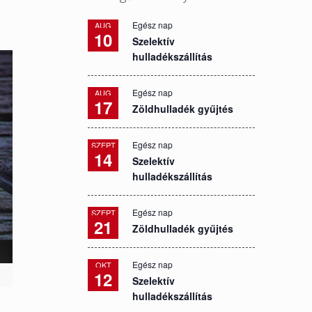
Egész nap
AUG
10
Szelektív
hulladékszállítás
Egész nap
AUG
17
Zöldhulladék gyűjtés
Egész nap
SZEPT
14
Szelektív
hulladékszállítás
Egész nap
SZEPT
21
Zöldhulladék gyűjtés
Egész nap
OKT
12
Szelektív
hulladékszállítás