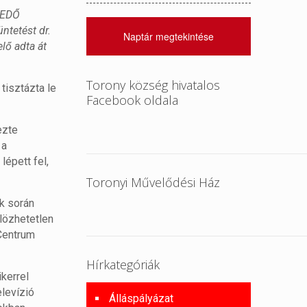
KEDŐ
ntetést dr.
Naptár megtekintése
lő adta át
Torony község hivatalos
tisztázta le
Facebook oldala
ezte
 a
épett fel,
.
Toronyi Művelődési Ház
k során
lözhetetlen
 Centrum
Hírkategóriák
kerrel
levízió
Álláspályázat