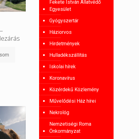
Fekete István Állatvédő
Egyesület
Gyógyszertár
 –
Háziorvos
lezárás
Hirdetmények
asom
Hulladékszállítás
Iskolai hírek
Koronavírus
Közérdekű Közlemény
Művelődési Ház hírei
Nekrológ
Nemzetiségi Roma
Önkormányzat