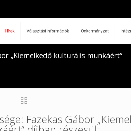
Hírek
Választási információk
Önkormányzat
Inté
or „Kiemelkedő kulturális munkáért”
sége: Fazekas Gábor „Kieme
áért” díjban részesült