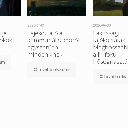
2026-07-01
2026-06-30
tje
Tájékoztató a
Lakossági
 okok
kommunális adóról –
tájékoztatás:
egyszerűen,
Meghosszabb
mindenkinek
a III. fokú
hőségriasztá
som
Tovább olvasom
Tovább olv