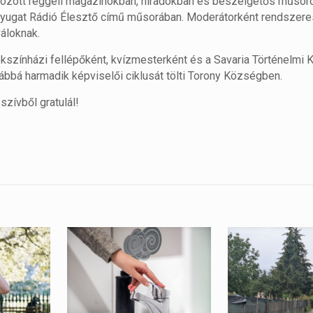
ozott reggeli magazinokban, híradókban és beszélgetős műsor
Nyugat Rádió Élesztő című műsorában. Moderátorként rendszere
váloknak.
színházi fellépőként, kvízmesterként és a Savaria Történelmi 
ábbá harmadik képviselői ciklusát tölti Torony Községben.
zívből gratulál!