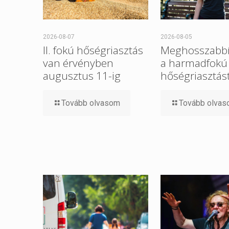
2026-08-07
2026-08-05
II. fokú hőségriasztás
Meghosszabbí
van érvényben
a harmadfokú
augusztus 11-ig
hőségriasztást
Tovább olvasom
Tovább olva