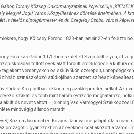
as Gábor, Torony Község Önkormányzatának képviselője „KIEMEL
y Megyei Jogú Város Közgyűlésének döntése értelmében. A kitü
 is felelős alpolgármester és dr. Czeglédy Csaba, városi képvise
emlékére, hogy Kölcsey Ferenc 1823-ban január 22-én fejezte be, 
uk, hogy Fazekas Gábor 1970-ben született Szombathelyen, itt vég
özépiskolában töltött évek alatt fordult érdeklődése a kultúra és
tagjaként versenyeken és esküvőkön szerepelt, ünnepségeken l
 Színház színészképző stúdiójában szerzett színész képesítést
űvelődési Központban, ekkor még szakképesítés nélkül. Az éve
ező szakát, és több mint három évtizede meghatározó, nélkü
talakult és nevet váltott – jelenleg Vas Vármegyei Szakképzési
nléte mindvégig állandó maradt.
vel, Kozma Jucussal és Kovács Janóval megalapította a máig si
az országot. Ugyanezekben az években csatlakozott a Városi Te