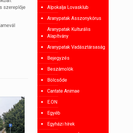
okban.
Alpokalja Lovasklub
s szereplője
Aranypatak Asszonykórus
Karnevál
Aranypatak Kulturális
Alapítvány
Aranypatak Vadásztársaság
Bejegyzés
Beszámolók
Bölcsőde
Cantate Animae
E.ON
Egyéb
Egyházi hírek