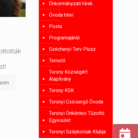
Önkormányzati hírek
Óvoda hírei
Posta
Programajánló
Széchenyi Terv Plusz
ították
Temető
st!
Torony Községért
Alapítvány
asom
Torony KSK
Toronyi Csicsergő Óvoda
Toronyi Önkéntes Tűzoltó
Egyesület
Toronyi Szépkorúak Klubja