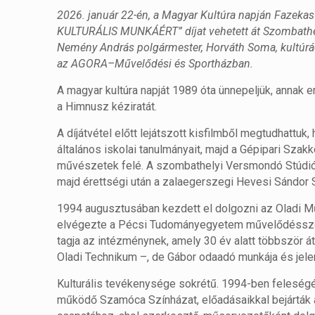
2026. január 22-én, a Magyar Kultúra napján Fazek
KULTURÁLIS MUNKÁÉRT” díjat vehetett át Szombathel
Nemény András polgármester, Horváth Soma, kultúráért
az AGORA–Művelődési és Sportházban.
A magyar kultúra napját 1989 óta ünnepeljük, annak 
a Himnusz kéziratát.
A díjátvétel előtt lejátszott kisfilmből megtudhatt
általános iskolai tanulmányait, majd a Gépipari Szakk
művészetek felé. A szombathelyi Versmondó Stúdió 
majd érettségi után a zalaegerszegi Hevesi Sándor
1994 augusztusában kezdett el dolgozni az Oladi M
elvégezte a Pécsi Tudományegyetem művelődésszerv
tagja az intézménynek, amely 30 év alatt többször á
Oladi Technikum –, de Gábor odaadó munkája és jele
Kulturális tevékenysége sokrétű. 1994-ben feleségé
működő Szamóca Színházat, előadásaikkal bejárták 