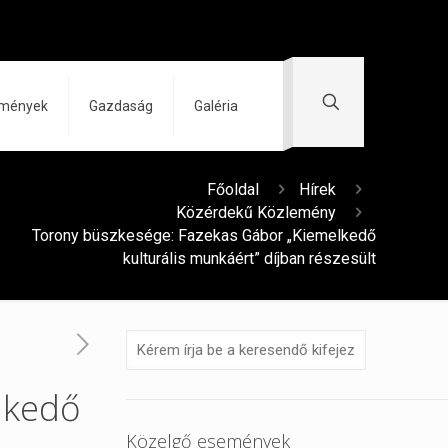
zmények
Gazdaság
Galéria
Főoldal
Hírek
Közérdekű Közlemény
Torony büszkesége: Fazekas Gábor „Kiemelkedő
kulturális munkáért” díjban részesült
lkedő
Közelgő események