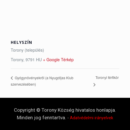
HELYSZÍN
Torony (település)
Torony
,
9791
HU
+ Google Térkép
Toronyi férfikör
Gyógynövényekről (a Nyugdíjas Klub
szervezésében)
Copyright © Torony Község hivatalos honlapja.
Minden jog fenntartva.
-
Adatvédelmi irányelvek