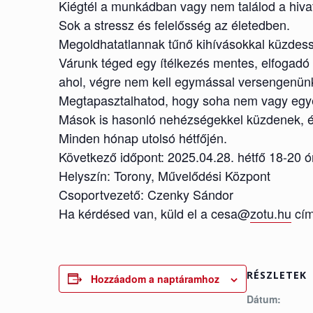
Kiégtél a munkádban vagy nem találod a hiva
Sok a stressz és felelősség az életedben.
Megoldhatatlannak tűnő kihívásokkal küzdess
Várunk téged egy ítélkezés mentes, elfogadó 
ahol, végre nem kell egymással versengenün
Megtapasztalhatod, hogy soha nem vagy egy
Mások is hasonló nehézségekkel küzdenek, és
Minden hónap utolsó hétfőjén.
Következő időpont: 2025.04.28. hétfő 18-20 ó
Helyszín: Torony, Művelődési Központ
Csoportvezető: Czenky Sándor
Ha kérdésed van, küld el a cesa@
zotu.hu
cím
RÉSZLETEK
Hozzáadom a naptáramhoz
Dátum: