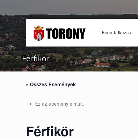
Bemutatkozás
Férfikör
« Összes Események
Ez az esemény elmúlt.
Férfikör