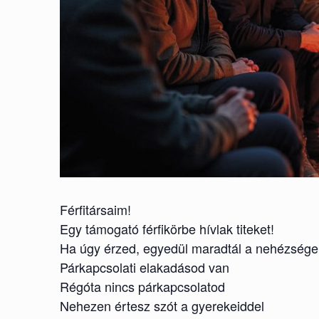
Férfitársaim!
Egy támogató férfikörbe hívlak titeket!
Ha úgy érzed, egyedül maradtál a nehézségei
Párkapcsolati elakadásod van
Régóta nincs párkapcsolatod
Nehezen értesz szót a gyerekeiddel