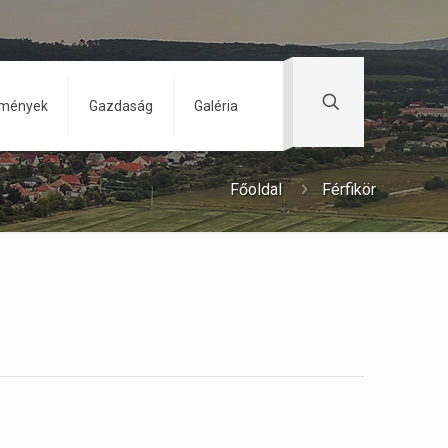
zmények
Gazdaság
Galéria
Főoldal
Férfikör