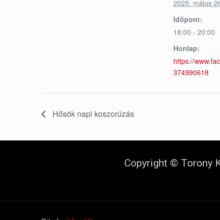
2025. május 2
Időpont:
18:00 - 20:00
Honlap:
https://www.f
374990618
Hősök napi koszorúzás
Copyright © Torony K