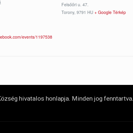
6
Felsőőri u. 47.
Torony
,
9791
HU
+ Google Térkép
acebook.com/events/1197538
özség hivatalos honlapja. Minden jog fenntartva