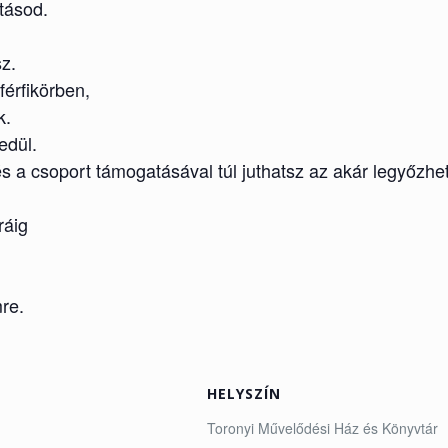
tásod.
z.
férfikörben,
k.
edül.
 a csoport támogatásával túl juthatsz az akár legyőzhet
ráig
re.
HELYSZÍN
Toronyi Művelődési Ház és Könyvtár