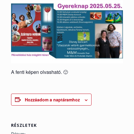
A fenti képen olvasható. 🙂
Hozzáadom a naptáramhoz
RÉSZLETEK
Dátum: