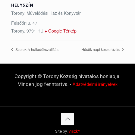
HELYSZÍN
Toronyi Művelődési Ház és Könyvtár
Felsőőri u. 47.
Torony
,
9791
HU
+ Google Térkép
Szelektív hulladékszállítás
Hősök napi koszorúzás
Copyright © Torony Község hivatalos honlapja.
Minden jog fenntartva.
-
Adatvédelmi irányelvek
Site by.
ViszkY