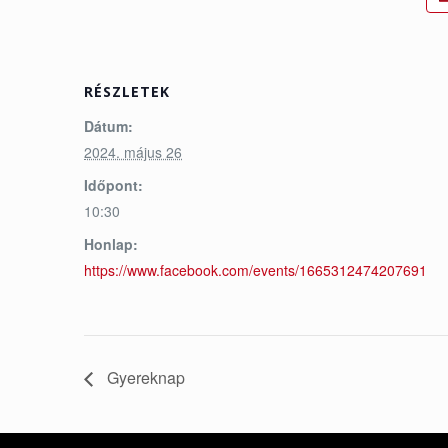
RÉSZLETEK
Dátum:
2024. május 26
Időpont:
10:30
Honlap:
https://www.facebook.com/events/1665312474207691
Gyereknap