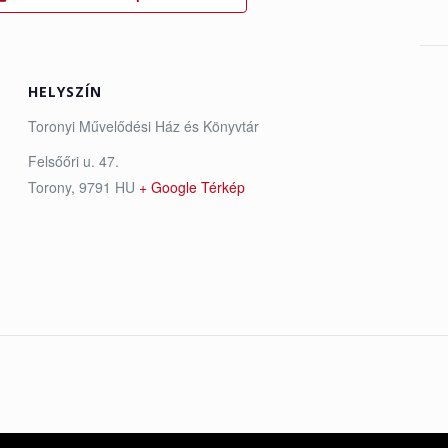
HELYSZÍN
Toronyi Művelődési Ház és Könyvtár
Felsőőri u. 47.
Torony
,
9791
HU
+ Google Térkép