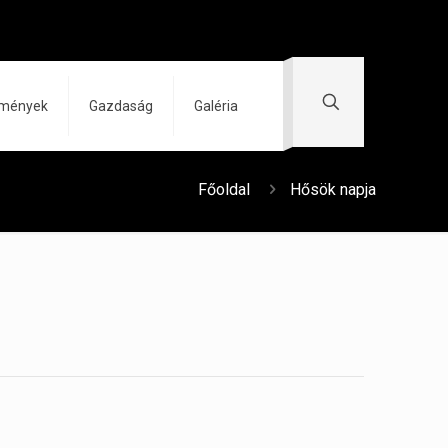
zmények
Gazdaság
Galéria
Főoldal
Hősök napja