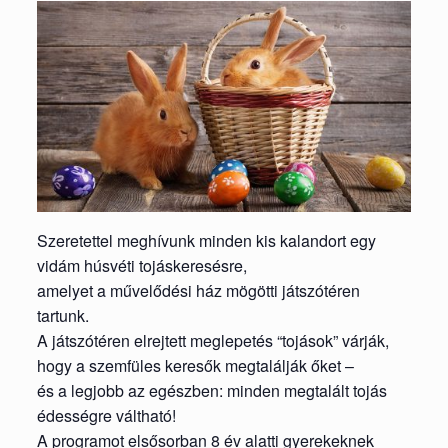
Szeretettel meghívunk minden kis kalandort egy
vidám húsvéti tojáskeresésre,
amelyet a művelődési ház mögötti játszótéren
tartunk.
A játszótéren elrejtett meglepetés “tojások” várják,
hogy a szemfüles keresők megtalálják őket –
és a legjobb az egészben: minden megtalált tojás
édességre váltható!
A programot elsősorban 8 év alatti gyerekeknek