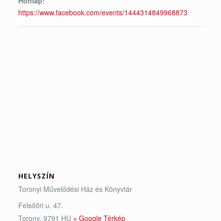
Honlap:
https://www.facebook.com/events/1444314849968873
HELYSZÍN
Toronyi Művelődési Ház és Könyvtár
Felsőőri u. 47.
Torony
,
9791
HU
+ Google Térkép