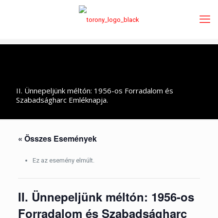
II. Ünnepeljünk méltón: 1956-os Forradalom és
Szabadságharc Emléknapja.
« Összes Események
Ez az esemény elmúlt.
II. Ünnepeljünk méltón: 1956-os
Forradalom és Szabadságharc