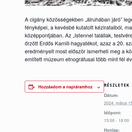
A cigány közösségekben „álruhában járó” lege
fényképei, a kevésbé kutatott kézirataiból, m
középpontjában. Az „Istennel talállak, testv
őrzött Erdős Kamill-hagyatékot, azaz a 20. s
eredményeit most először ismerheti meg a köz
említett múzeum etnográfusai több mint fél é
RÉSZLETEK
Hozzáadom a naptáramhoz
Dátum:
2024. május 1
Időpont:
15:00 - 18:00
Honlap: