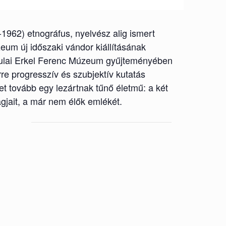
1962) etnográfus, nyelvész alig ismert
zeum új időszaki vándor kiállításának
a gyulai Erkel Ferenc Múzeum gyűjteményében
re progresszív és szubjektív kutatás
t tovább egy lezártnak tűnő életmű: a két
gjait, a már nem élők emlékét.