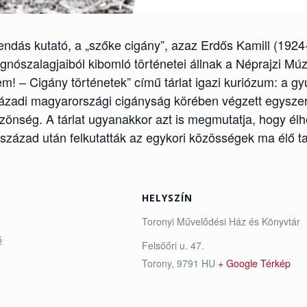
ndás kutató, a „szőke cigány”, azaz Erdős Kamill (1924-
agnószalagjaiból kibomló történetei állnak a Néprajzi Mú
érem! – Cigány történetek” című tárlat igazi kuriózum: 
zázadi magyarországi cigányság körében végzett egyszer
önség. A tárlat ugyanakkor azt is megmutatja, hogy élhe
vszázad után felkutatták az egykori közösségek ma élő ta
HELYSZÍN
Toronyi Művelődési Ház és Könyvtár
5
Felsőőri u. 47.
Torony
,
9791
HU
+ Google Térkép