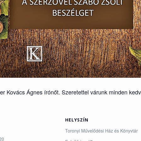
ser Kovács Ágnes írónőt. Szeretettel várunk minden kedv
HELYSZÍN
Toronyi Művelődési Ház és Könyvtár
20