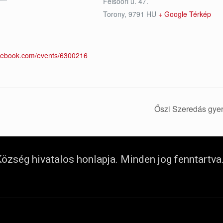
Felsőőri u. 47.
Torony
,
9791
HU
+ Google Térkép
acebook.com/events/6300216
Őszi Szeredás gye
özség hivatalos honlapja. Minden jog fenntartva