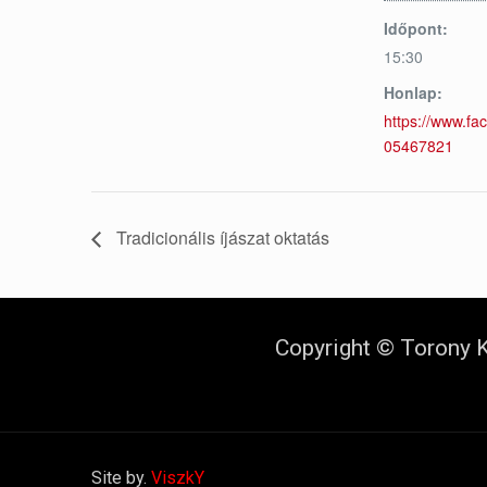
Időpont:
15:30
Honlap:
https://www.f
05467821
Tradicionális íjászat oktatás
Copyright © Torony K
Site by.
ViszkY