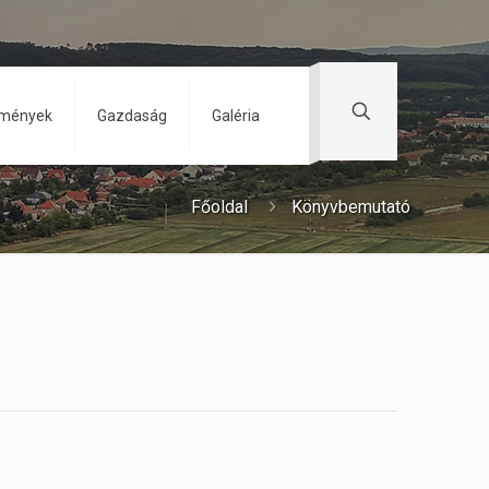
zmények
Gazdaság
Galéria
Főoldal
Könyvbemutató