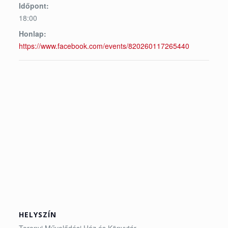
Időpont:
18:00
Honlap:
https://www.facebook.com/events/820260117265440
HELYSZÍN
Toronyi Művelődési Ház és Könyvtár