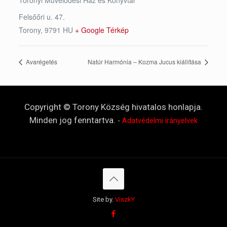
Felsőőri u. 47.
Torony
,
9791
HU
+ Google Térkép
Avarégetés
Natúr Harmónia – Kozma Jucus kiállítása
Copyright © Torony Község hivatalos honlapja.
Minden jog fenntartva.
-
Adatvédelmi irányelvek
Site by.
ViszkY