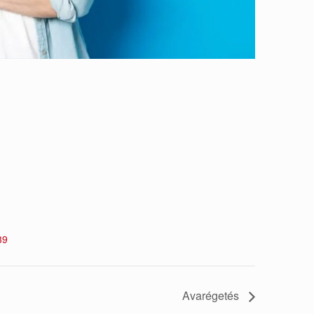
39
Avarégetés