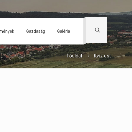
zmények
Gazdaság
Galéria
Főoldal
Kvíz est