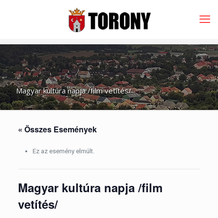
Magyar kultúra napja /film vetítés/
« Összes Események
Ez az esemény elmúlt.
Magyar kultúra napja /film
vetítés/