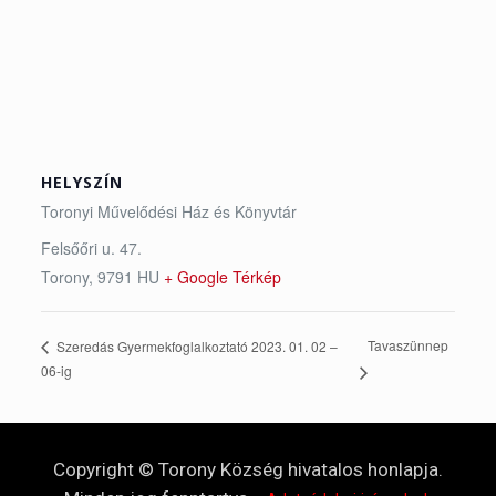
HELYSZÍN
Toronyi Művelődési Ház és Könyvtár
Felsőőri u. 47.
Torony
,
9791
HU
+ Google Térkép
Tavaszünnep
Szeredás Gyermekfoglalkoztató 2023. 01. 02 –
06-ig
Copyright © Torony Község hivatalos honlapja.