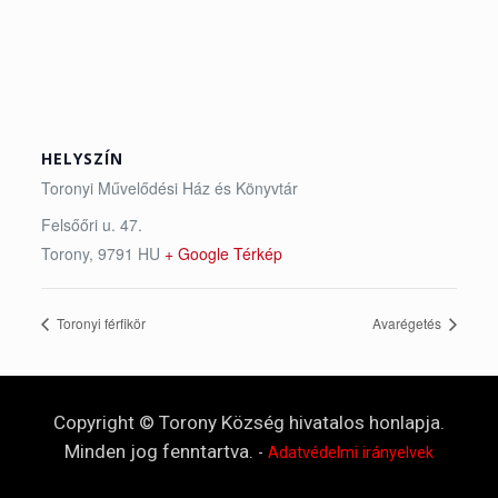
HELYSZÍN
Toronyi Művelődési Ház és Könyvtár
Felsőőri u. 47.
Torony
,
9791
HU
+ Google Térkép
Toronyi férfikör
Avarégetés
Copyright © Torony Község hivatalos honlapja.
Minden jog fenntartva.
-
Adatvédelmi irányelvek