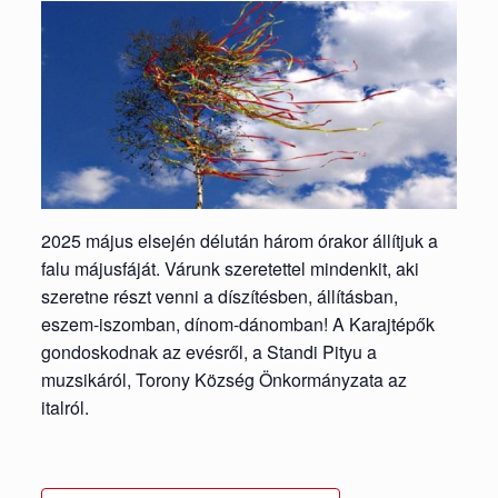
2025 május elsején délután három órakor állítjuk a
falu májusfáját. Várunk szeretettel mindenkit, aki
szeretne részt venni a díszítésben, állításban,
eszem-iszomban, dínom-dánomban! A Karajtépők
gondoskodnak az evésről, a Standi Pityu a
muzsikáról, Torony Község Önkormányzata az
italról.