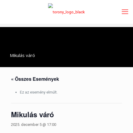
Mikulás váró
« Összes Események
Ez az esemény elmúlt.
Mikulás váró
2025. december 5 @ 17:00