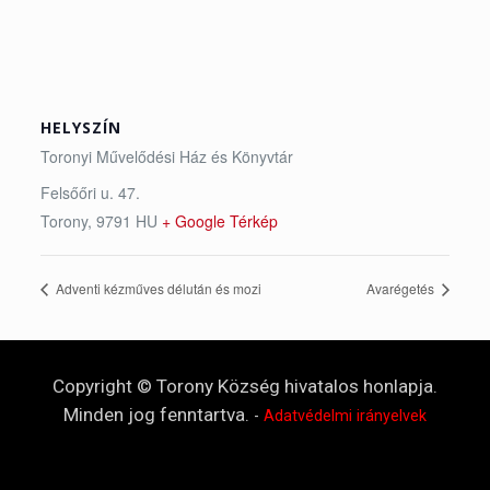
HELYSZÍN
Toronyi Művelődési Ház és Könyvtár
Felsőőri u. 47.
Torony
,
9791
HU
+ Google Térkép
Adventi kézműves délután és mozi
Avarégetés
Copyright © Torony Község hivatalos honlapja.
Minden jog fenntartva.
-
Adatvédelmi irányelvek